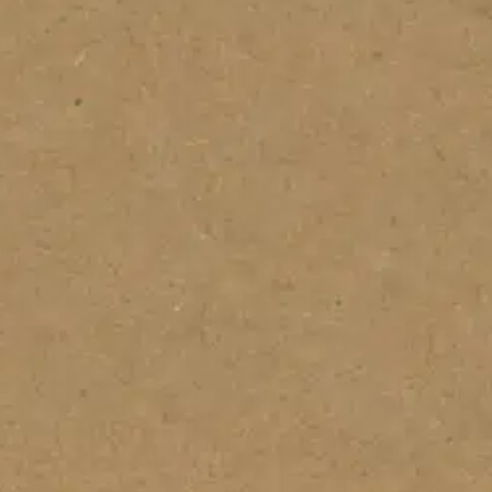
korttipohjia. Korttipohjan vahvuus on 220g/m². Tuote on happovapaa.
oisi muuten parantaa, anna palautetta.