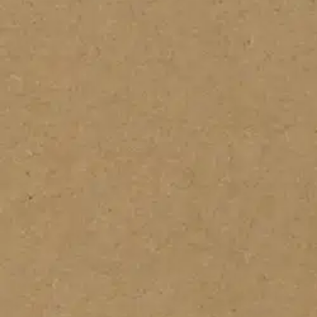
Nouto myymälästä
Toimitus
Ilmainen
Ei saatavilla
Siirry valitsemaan myymälä
Ilmainen toimitus yli 100 €:n tilauksille Po
Etu ei koske Suuri‑lisäpalvelulla toimitettavia tuotteita.
Tarkista myymäläsaatavuus
Tuotekuvaus