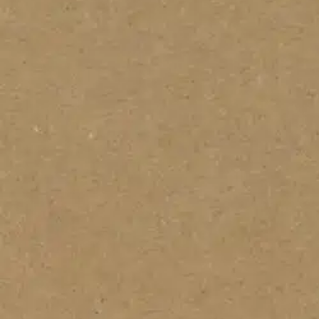
Asiakasomistaja-alennus
-15 %
Avaa kuva suurempana
Karusellin nuolipainikkeet
J.K. Primeco
J.K. Primeco korttipohja uusio
2,13 €
Asiakasomistajahinta
Hinta ilman S-Etukorttia:
2,50 €
Verkkokaupan hinta
Valitse toimitustapa