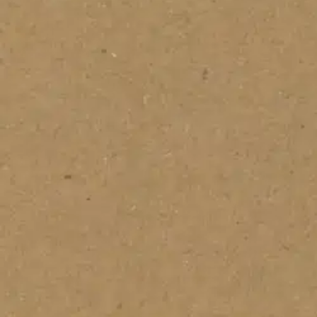
Korttipohja askarteluun. Pakkaus sisältää 25 kappaletta A6-kokoisia 
Ominaisuudet
Oletko tyytyväinen tuotetietoihin?
Ovatko tuotetiedot riittävät? Jos tuotetiedoissa on puutteita tai niitä v
Anna palautetta
,
Avautuu uuteen välilehteen
Verkkokauppa
Ohjeet
Ensitilaajan pikaopas
Myymälänouto