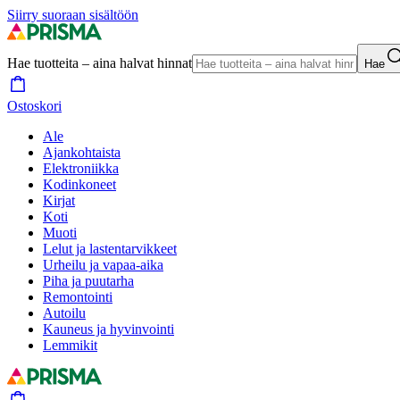
Siirry suoraan sisältöön
Hae tuotteita – aina halvat hinnat
Hae
Ostoskori
Ale
Ajankohtaista
Elektroniikka
Kodinkoneet
Kirjat
Koti
Muoti
Lelut ja lastentarvikkeet
Urheilu ja vapaa-aika
Piha ja puutarha
Remontointi
Autoilu
Kauneus ja hyvinvointi
Lemmikit