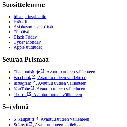
Suosittelemme
Ideat ja inspiraatio
Brändit
Asiakasomistajapäivät
Tilipäivä
Black Friday
Cyber Monday
Apple-uutuudet
Seuraa Prismaa
Tilaa uutiskirje
,
Avautuu uuteen välilehteen
Facebook
,
Avautuu uuteen välilehteen
Instagram
,
Avautuu uuteen välilehteen
YouTube
,
Avautuu uuteen välilehteen
TikTok
,
Avautuu uuteen välilehteen
S–ryhmä
S–kaupat.fi
,
Avautuu uuteen välilehteen
Sokos.fi
,
Avautuu uuteen välilehteen