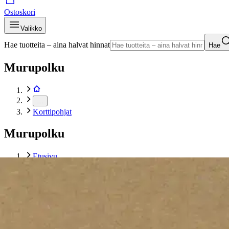
Ostoskori
Valikko
Hae tuotteita – aina halvat hinnat
Hae
Murupolku
…
Korttipohjat
Murupolku
Etusivu
Kirjat
Askartelu
Korttiaskartelu
Korttipohjat
J.K. Primeco korttipohja uusio A6 25kpl/pkt
Tuotekuvat- ja videot
Ohita tuotekuva