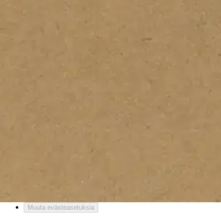
Palautukset
Reklamaatio
Takuu ja huolto
Toimitustavat
Maksutavat
Asennuspalvelut
Tilaus- ja toimitusehdot
Käyttöehdot
Tietosuojakäytäntö
Saavutettavuus
Vastuullisuus
Sivukartta
Mitä pidät Prisma.fi-verkkokaupasta?
Asiakaspalvelu
Usein kysytyt kysymykset
Ota yhteyttä asiakaspalveluun
Bonus ja asiakasomistajuus
Prisma-myymälöiden yhteystiedot
Mikä on Prisma?
Palvelut Prismassa
Muuta evästeasetuksia