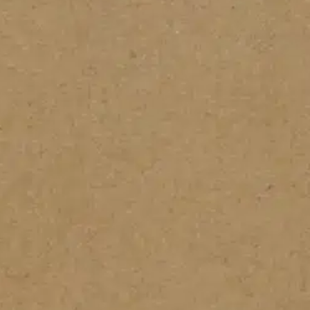
stin pakettiautomaattiin tai palvelupisteesee