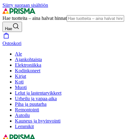
Siirry suoraan sisältöön
Hae tuotteita – aina halvat hinnat
Hae
Ostoskori
Ale
Ajankohtaista
Elektroniikka
Kodinkoneet
Kirjat
Koti
Muoti
Lelut ja lastentarvikkeet
Urheilu ja vapaa-aika
Piha ja puutarha
Remontointi
Autoilu
Kauneus ja hyvinvointi
Lemmikit