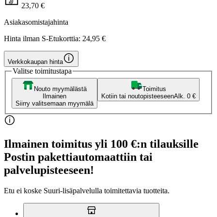
23,70 €
Asiakasomistajahinta
Hinta ilman S-Etukorttia:
24,95 €
Verkkokaupan hinta
Valitse toimitustapa
Nouto myymälästä
Toimitus
Ilmainen
Kotiin tai noutopisteeseen
Alk. 0 €
Siirry valitsemaan myymälä
Ilmainen toimitus yli 100 €:n tilauksille
Postin pakettiautomaattiin tai
palvelupisteeseen!
Etu ei koske Suuri‑lisäpalvelulla toimitettavia tuotteita.