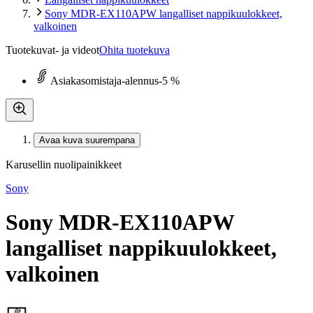
Sony MDR-EX110APW langalliset nappikuulokkeet,
valkoinen
Tuotekuvat- ja videot
Ohita tuotekuva
Asiakasomistaja-alennus
-5 %
Avaa kuva suurempana
Karusellin nuolipainikkeet
Sony
Sony MDR-EX110APW
langalliset nappikuulokkeet,
valkoinen