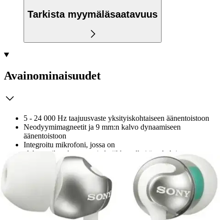
Tarkista myymäläsaatavuus
Avainominaisuudet
5 - 24 000 Hz taajuusvaste yksityiskohtaiseen äänentoistoon
Neodyymimagneetit ja 9 mm:n kalvo dynaamiseen
äänentoistoon
Integroitu mikrofoni, jossa on
elektreettikondensaattoritekniikka selkeitä puheluita varten
Mutkaton johto ja L-muotoinen pistoke vaivatonta käyttöä
varten
Kullatut liittimet takaavat erinomaisen äänenlaadun ja
korroosionkestävyyden