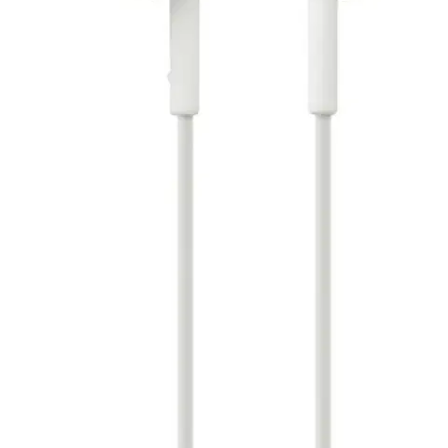
Tuotekuvaus
Kevyet, hyvin istuvat ja mukavat silikoniset nappikuulokkeet. 9
mm:n neodyymielementit tuottavat dynaamisen äänen 5–24 000
Hz:n taajuusalueella.
Ylivoimainen äänenlaatu
Koe kristallinkirkas ääni, jonka taajuusvastealue on 5 - 24 000 Hz,
mikä takaa, että jokainen nuotti ja lyönti kuuluu täydellisen selvästi.
Neodyymimagneetit ja 9 mm:n kalvo tuottavat yhdessä voimakkaan
ja tasapainoisen äänen.
Mukava korvakuulokemuotoilu
Mukavuutta varten suunnitellut in-ear-kuulokkeet istuvat tukevasti ja
napakasti ja tarjoavat upean kuuntelukokemuksen ilman ulkoisia
häiriötekijöitä. PET-kalvotyyppi takaa kestävyyden ja pitkäaikaisen
suorituskyvyn.
Kätevät säätimet