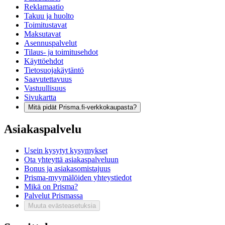
Reklamaatio
Takuu ja huolto
Toimitustavat
Maksutavat
Asennuspalvelut
Tilaus- ja toimitusehdot
Käyttöehdot
Tietosuojakäytäntö
Saavutettavuus
Vastuullisuus
Sivukartta
Mitä pidät Prisma.fi-verkkokaupasta?
Asiakaspalvelu
Usein kysytyt kysymykset
Ota yhteyttä asiakaspalveluun
Bonus ja asiakasomistajuus
Prisma-myymälöiden yhteystiedot
Mikä on Prisma?
Palvelut Prismassa
Muuta evästeasetuksia