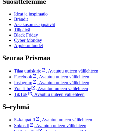
Suosittelemme
Ideat ja inspiraatio
Brändit
Asiakasomistajapäivät
Tilipäivä
Black Friday
Cyber Monday
Apple-uutuudet
Seuraa Prismaa
Tilaa uutiskirje
,
Avautuu uuteen välilehteen
Facebook
,
Avautuu uuteen välilehteen
Instagram
,
Avautuu uuteen välilehteen
YouTube
,
Avautuu uuteen välilehteen
TikTok
,
Avautuu uuteen välilehteen
S–ryhmä
S–kaupat.fi
,
Avautuu uuteen välilehteen
Sokos.fi
,
Avautuu uuteen välilehteen