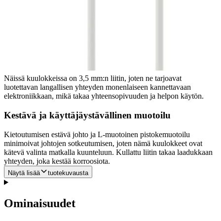
Kaapelissa olevat ohjaimet, joilla voit vastata ja lopettaa sekä toistaa
ja pysäyttää musiikkia ja puheluita vaivattomasti, pitävät sinut
yhteydessä ja hallinnassa ilman, että sinun tarvitsee kurottautua
laitteeseesi.
Parannettu liitettävyys
Näissä kuulokkeissa on 3,5 mm:n liitin, joten ne tarjoavat
luotettavan langallisen yhteyden monenlaiseen kannettavaan
elektroniikkaan, mikä takaa yhteensopivuuden ja helpon käytön.
Kestävä ja käyttäjäystävällinen muotoilu
Kietoutumisen estävä johto ja L-muotoinen pistokemuotoilu
minimoivat johtojen sotkeutumisen, joten nämä kuulokkeet ovat
kätevä valinta matkalla kuunteluun. Kullattu liitin takaa laadukkaan
yhteyden, joka kestää korroosiota.
Näytä lisää
tuotekuvausta
Ominaisuudet