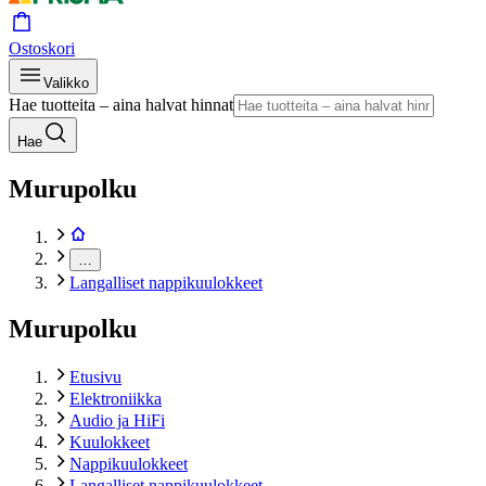
Ostoskori
Valikko
Hae tuotteita – aina halvat hinnat
Hae
Murupolku
…
Langalliset nappikuulokkeet
Murupolku
Etusivu
Elektroniikka
Audio ja HiFi
Kuulokkeet
Nappikuulokkeet
Langalliset nappikuulokkeet