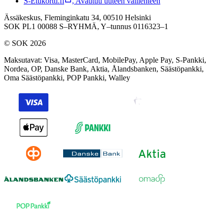
S-Etukortti.fi
,
Avautuu uuteen välilehteen
Ässäkeskus, Fleminginkatu 34, 00510 Helsinki
SOK PL1 00088 S–RYHMÄ,
Y–tunnus 0116323–1
© SOK 2026
Maksutavat
:
Visa, MasterCard, MobilePay, Apple Pay, S-Pankki,
Nordea, OP, Danske Bank, Aktia, Ålandsbanken, Säästöpankki,
Oma Säästöpankki, POP Pankki, Walley