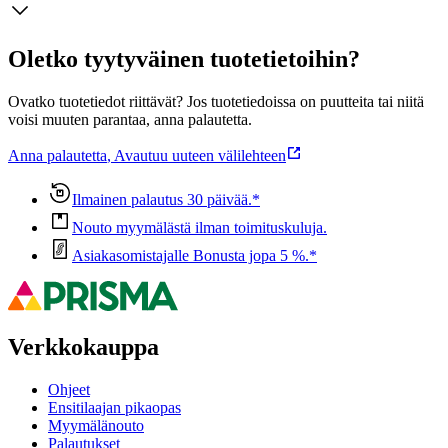
Oletko tyytyväinen tuotetietoihin?
Ovatko tuotetiedot riittävät? Jos tuotetiedoissa on puutteita tai niitä
voisi muuten parantaa, anna palautetta.
Anna palautetta
,
Avautuu uuteen välilehteen
Ilmainen palautus 30 päivää.*
Nouto myymälästä ilman toimituskuluja.
Asiakasomistajalle Bonusta jopa 5 %.*
Verkkokauppa
Ohjeet
Ensitilaajan pikaopas
Myymälänouto
Palautukset