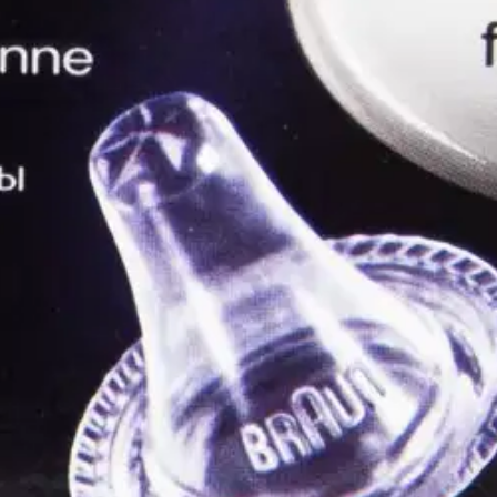
kirjoittaa asiakkaat, jotka ovat käyttäneet S-Etukorttia myymälässä tai 