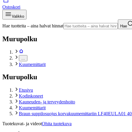
Ostoskori
Valikko
Hae tuotteita – aina halvat hinnat
Hae
Murupolku
…
Kuumemittarit
Murupolku
Etusivu
Kodinkoneet
Kauneuden- ja terveydenhoito
Kuumemittarit
Braun suppilosuojus korvakuumemittariin LF40EULA01 40
Tuotekuvat- ja videot
Ohita tuotekuva