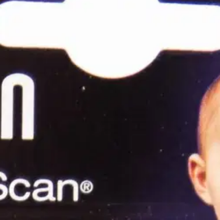
stin pakettiautomaattiin tai palvelupisteesee