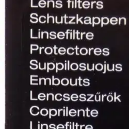
Tarkista myymäläsaatavuus
Tuotekuvaus
Soveltuu kaikkiin Braun ThermoScan korvakuumemittareihin. Suojelee mi
Suppilosuoja tulee vaihtaa jokaisen mittauksen jälkeen tarkimman mah
Lisätietoja
Ominaisuudet