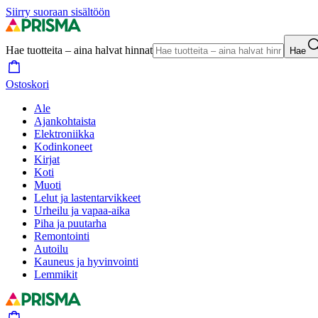
Siirry suoraan sisältöön
Hae tuotteita – aina halvat hinnat
Hae
Ostoskori
Ale
Ajankohtaista
Elektroniikka
Kodinkoneet
Kirjat
Koti
Muoti
Lelut ja lastentarvikkeet
Urheilu ja vapaa-aika
Piha ja puutarha
Remontointi
Autoilu
Kauneus ja hyvinvointi
Lemmikit