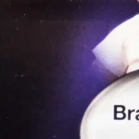
ttauslinssiä naarmuilta ja epäpuhtauksilta, jotka voivat vaikutta mitta
dollisen mittaustuloksen varmistamiseksi.