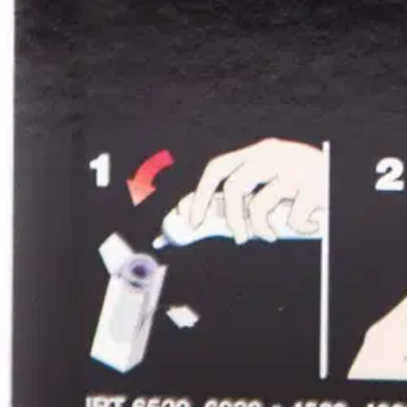
Tuotearvioiden keskiarvo
5
/5
4 kuukautta sitten
Oletko tyytyväinen tuotetietoihin?
Ovatko tuotetiedot riittävät? Jos tuotetiedoissa on puutteita tai niitä v
Anna palautetta
,
Avautuu uuteen välilehteen
Ilmainen palautus 30 päivää.*
Nouto myymälästä ilman toimituskuluja.
Asiakasomistajalle Bonusta jopa 5 %.*