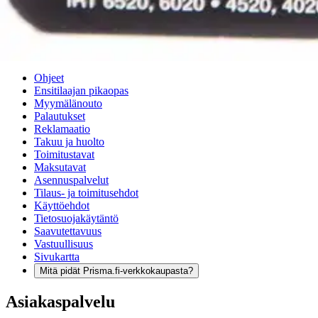
Verkkokauppa
Ohjeet
Ensitilaajan pikaopas
Myymälänouto
Palautukset
Reklamaatio
Takuu ja huolto
Toimitustavat
Maksutavat
Asennuspalvelut
Tilaus- ja toimitusehdot
Käyttöehdot
Tietosuojakäytäntö
Saavutettavuus
Vastuullisuus
Sivukartta
Mitä pidät Prisma.fi-verkkokaupasta?
Asiakaspalvelu