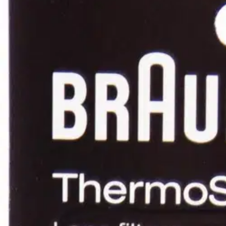
6,76 €
Asiakasomistajahinta
Hinta ilman S-Etukorttia:
7,95 €
Verkkokaupan hinta
Valitse toimitustapa
Nouto myymälästä
Toimitus
Ilmainen
Kotiin tai noutopisteeseen
Alk. 0 €
Siirry valitsemaan myymälä
Ilmainen toimitus yli 100 €:n tilauksille Po
Etu ei koske Suuri‑lisäpalvelulla toimitettavia tuotteita.