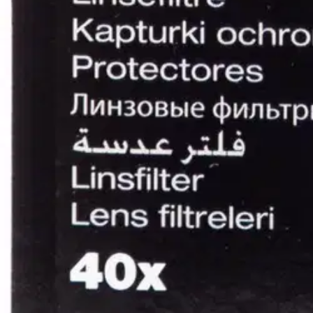
Arviot
Tuotearvioiden keskiarvo
5
/5
(1)
arvio
Julkaisemme tuotearvioita vain varmistetuista ostoksista. Niitä voivat 
AS
Anna-Liisa S