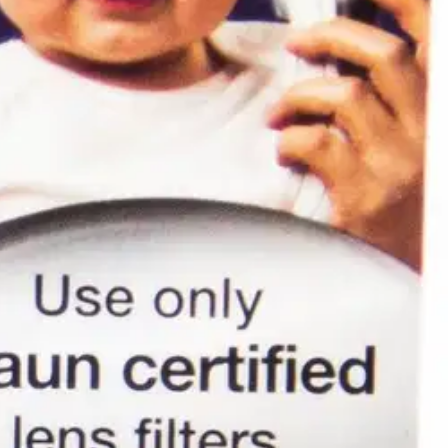
uksen tarkkuuteen. Eliminoi bakteerien ja virusten tarttumisriskin.