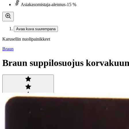
Asiakasomistaja-alennus
-15 %
Avaa kuva suurempana
Karusellin nuolipainikkeet
Braun
Braun suppilosuojus korvakuu
Tuotearvioiden keskiarvo
5
/5
(1)
arvio