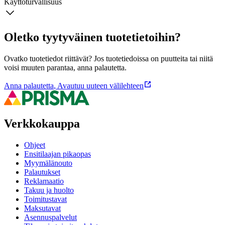
Käyttöturvallisuus
Oletko tyytyväinen tuotetietoihin?
Ovatko tuotetiedot riittävät? Jos tuotetiedoissa on puutteita tai niitä
voisi muuten parantaa, anna palautetta.
Anna palautetta
,
Avautuu uuteen välilehteen
Verkkokauppa
Ohjeet
Ensitilaajan pikaopas
Myymälänouto
Palautukset
Reklamaatio
Takuu ja huolto
Toimitustavat
Maksutavat
Asennuspalvelut