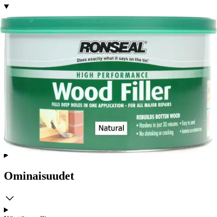
Tuotekuvaus
Erittäin kestävä ja muotoiltava Ronseal® High Performance Wood
Filler 2K puukitti soveltuu suuriin korjaustöihin ja täyttöihin sekä
lahon puun korjaukseen sisä- ja ulkotiloissa. Erinomainen
esimerkiksi huonekaluille, paneeleille, hirsille, oville, ikkunalistoille
ja karmeille. Ronseal® High Performance Wood Filler puukitti
kuivuu läpikuivaksi 30 min. kuluessa. Kitti ei kutistu eikä halkeile,
ja sitä voi naulata, porata, hioa, höylätä tai ruuvata ilman
murenemista. Kitattu pinta voidaan pintakäsitellä vesi- ja
liuotinohenteisella maalilla, lakalla tai puunsuoja-aineella.
Ominaisuudet