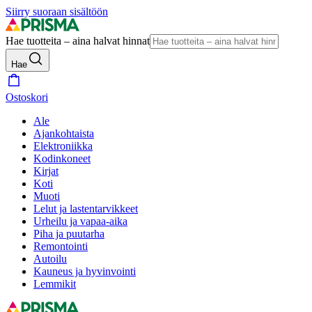
Siirry suoraan sisältöön
Hae tuotteita – aina halvat hinnat
Hae
Ostoskori
Ale
Ajankohtaista
Elektroniikka
Kodinkoneet
Kirjat
Koti
Muoti
Lelut ja lastentarvikkeet
Urheilu ja vapaa-aika
Piha ja puutarha
Remontointi
Autoilu
Kauneus ja hyvinvointi
Lemmikit