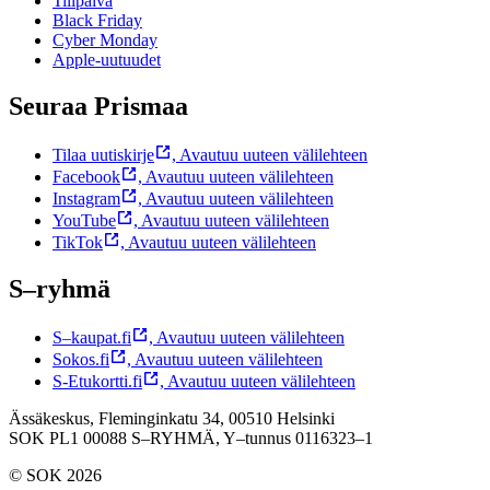
Tilipäivä
Black Friday
Cyber Monday
Apple-uutuudet
Seuraa Prismaa
Tilaa uutiskirje
,
Avautuu uuteen välilehteen
Facebook
,
Avautuu uuteen välilehteen
Instagram
,
Avautuu uuteen välilehteen
YouTube
,
Avautuu uuteen välilehteen
TikTok
,
Avautuu uuteen välilehteen
S–ryhmä
S–kaupat.fi
,
Avautuu uuteen välilehteen
Sokos.fi
,
Avautuu uuteen välilehteen
S-Etukortti.fi
,
Avautuu uuteen välilehteen
Ässäkeskus, Fleminginkatu 34, 00510 Helsinki
SOK PL1 00088 S–RYHMÄ,
Y–tunnus 0116323–1
© SOK 2026