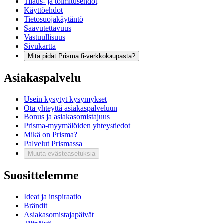
Tilaus- ja toimitusehdot
Käyttöehdot
Tietosuojakäytäntö
Saavutettavuus
Vastuullisuus
Sivukartta
Mitä pidät Prisma.fi-verkkokaupasta?
Asiakaspalvelu
Usein kysytyt kysymykset
Ota yhteyttä asiakaspalveluun
Bonus ja asiakasomistajuus
Prisma-myymälöiden yhteystiedot
Mikä on Prisma?
Palvelut Prismassa
Muuta evästeasetuksia
Suosittelemme
Ideat ja inspiraatio
Brändit
Asiakasomistajapäivät