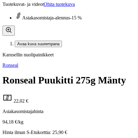
Tuotekuvat- ja videot
Ohita tuotekuva
Asiakasomistaja-alennus
-15 %
Avaa kuva suurempana
Karusellin nuolipainikkeet
Ronseal
Ronseal Puukitti 275g Mänty
22,02 €
Asiakasomistajahinta
94,18 €/kg
Hinta ilman S-Etukorttia:
25,90 €