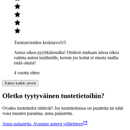
Tuotearvioiden keskiarvo
5
/5
Ainoa oikea pyyhkiänsulka! Otsikon mukaan ainoa oikea
valinta autosi tuulilasille, kerran jos koitat et muuta mallia
enää ottaisi!
4 vuotta sitten
Katso kaikki arviot
Oletko tyytyväinen tuotetietoihin?
Ovatko tuotetiedot riittävät? Jos tuotetiedoissa on puutteita tai niitä
voisi muuten parantaa, anna palautetta.
Anna palautetta
,
Avautuu uuteen välilehteen