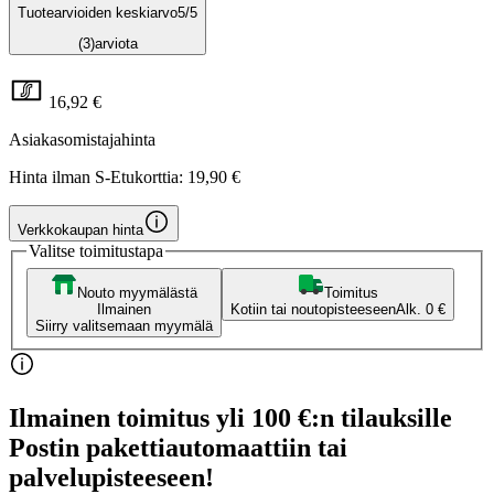
Tuotearvioiden keskiarvo
5
/5
(3)
arviota
16,92 €
Asiakasomistajahinta
Hinta ilman S-Etukorttia:
19,90 €
Verkkokaupan hinta
Valitse toimitustapa
Nouto myymälästä
Toimitus
Ilmainen
Kotiin tai noutopisteeseen
Alk. 0 €
Siirry valitsemaan myymälä
Ilmainen toimitus yli 100 €:n tilauksille
Postin pakettiautomaattiin tai
palvelupisteeseen!