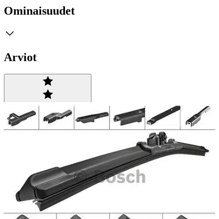
Ominaisuudet
Arviot
Tuotearvioiden keskiarvo
5
/5
(3)
arviota
Julkaisemme tuotearvioita vain varmistetuista ostoksista. Niitä voivat
kirjoittaa asiakkaat, jotka ovat käyttäneet S-Etukorttia myymälässä
tai verkkokaupassa.