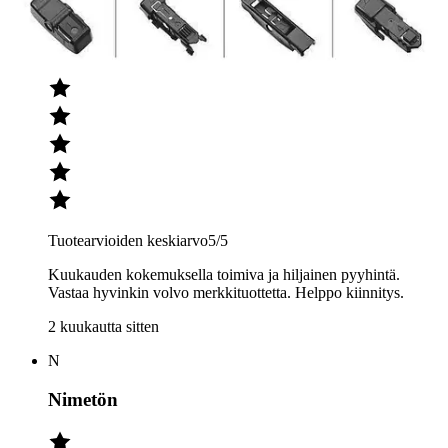
MK
MARKKU K
Tuotearvioiden keskiarvo
5
/5
Kuukauden kokemuksella toimiva ja hiljainen pyyhintä.
Vastaa hyvinkin volvo merkkituottetta. Helppo kiinnitys.
2 kuukautta sitten
N
Nimetön