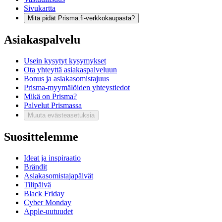
Sivukartta
Mitä pidät Prisma.fi-verkkokaupasta?
Asiakaspalvelu
Usein kysytyt kysymykset
Ota yhteyttä asiakaspalveluun
Bonus ja asiakasomistajuus
Prisma-myymälöiden yhteystiedot
Mikä on Prisma?
Palvelut Prismassa
Muuta evästeasetuksia
Suosittelemme
Ideat ja inspiraatio
Brändit
Asiakasomistajapäivät
Tilipäivä
Black Friday
Cyber Monday
Apple-uutuudet