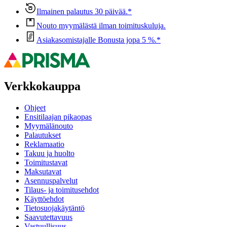
Ilmainen palautus 30 päivää.*
Nouto myymälästä ilman toimituskuluja.
Asiakasomistajalle Bonusta jopa 5 %.*
Verkkokauppa
Ohjeet
Ensitilaajan pikaopas
Myymälänouto
Palautukset
Reklamaatio
Takuu ja huolto
Toimitustavat
Maksutavat
Asennuspalvelut
Tilaus- ja toimitusehdot
Käyttöehdot
Tietosuojakäytäntö
Saavutettavuus
Vastuullisuus