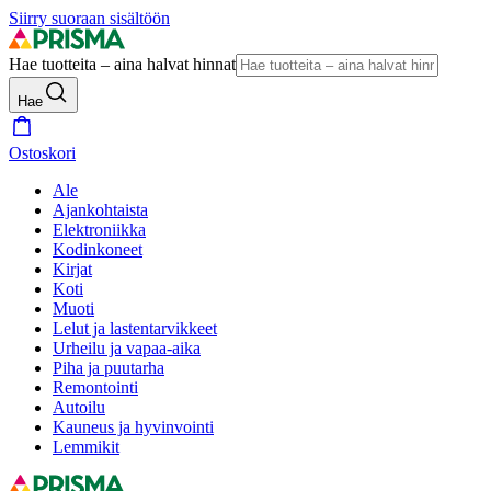
Siirry suoraan sisältöön
Hae tuotteita – aina halvat hinnat
Hae
Ostoskori
Ale
Ajankohtaista
Elektroniikka
Kodinkoneet
Kirjat
Koti
Muoti
Lelut ja lastentarvikkeet
Urheilu ja vapaa-aika
Piha ja puutarha
Remontointi
Autoilu
Kauneus ja hyvinvointi
Lemmikit