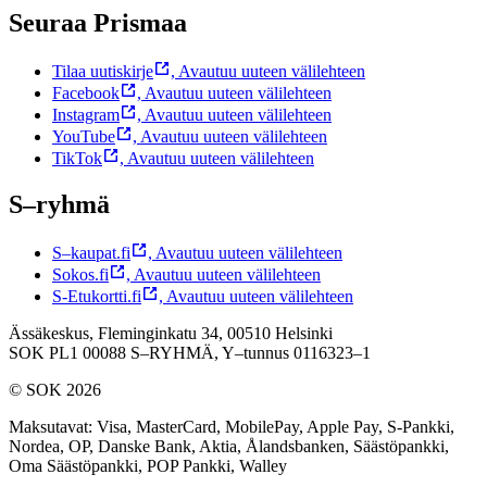
Seuraa Prismaa
Tilaa uutiskirje
,
Avautuu uuteen välilehteen
Facebook
,
Avautuu uuteen välilehteen
Instagram
,
Avautuu uuteen välilehteen
YouTube
,
Avautuu uuteen välilehteen
TikTok
,
Avautuu uuteen välilehteen
S–ryhmä
S–kaupat.fi
,
Avautuu uuteen välilehteen
Sokos.fi
,
Avautuu uuteen välilehteen
S-Etukortti.fi
,
Avautuu uuteen välilehteen
Ässäkeskus, Fleminginkatu 34, 00510 Helsinki
SOK PL1 00088 S–RYHMÄ,
Y–tunnus 0116323–1
© SOK 2026
Maksutavat
:
Visa, MasterCard, MobilePay, Apple Pay, S-Pankki,
Nordea, OP, Danske Bank, Aktia, Ålandsbanken, Säästöpankki,
Oma Säästöpankki, POP Pankki, Walley