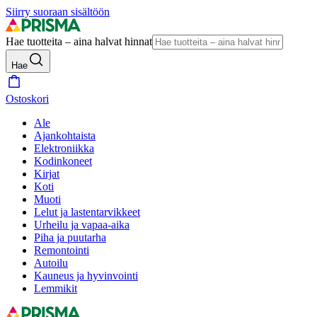
Siirry suoraan sisältöön
Hae tuotteita – aina halvat hinnat
Hae
Ostoskori
Ale
Ajankohtaista
Elektroniikka
Kodinkoneet
Kirjat
Koti
Muoti
Lelut ja lastentarvikkeet
Urheilu ja vapaa-aika
Piha ja puutarha
Remontointi
Autoilu
Kauneus ja hyvinvointi
Lemmikit