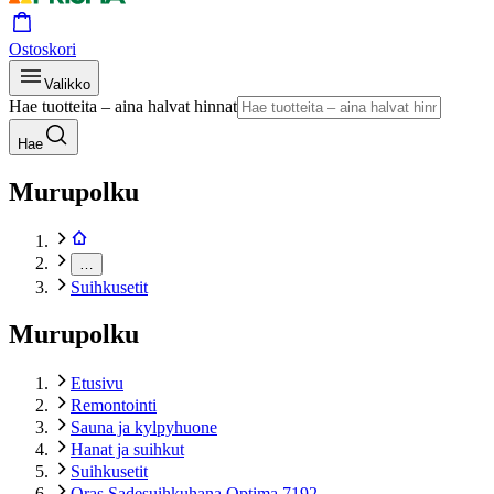
Ostoskori
Valikko
Hae tuotteita – aina halvat hinnat
Hae
Murupolku
…
Suihkusetit
Murupolku
Etusivu
Remontointi
Sauna ja kylpyhuone
Hanat ja suihkut
Suihkusetit
Oras Sadesuihkuhana Optima 7192