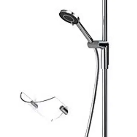
Tarkista myymäläsaatavuus
Tuotekuvaus
Termostaattinen sadesuihkuhana, jossa Easy Grip-kahvat. Kahvassa
helppokäyttöinen vaihdin ja lämmönsäädin. EcoFlow-
virtaamasäädin. Käsisuihkussa kolme säätövaihtoehtoa, helposti
puhdistettava siivilä, suihkupidike, saippuateline sekä seinäkiinnike.
Hanassa roskasiivilät ja yksisuuntaventtiilit.
Ominaisuudet