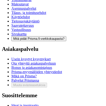
Maksutavat
Asennuspalvelut
Tilaus- ja toimitusehdot
Käyttöehdot
Tietosuojakäytäntö
Saavutettavuus
Vastuullisuus
Sivukartta
Mitä pidät Prisma.fi-verkkokaupasta?
Asiakaspalvelu
Usein kysytyt kysymykset
Ota yhteyttä asiakaspalveluun
Bonus ja asiakasomistajuus
Prisma-myymälöiden yhteystiedot
Mikä on Prisma?
Palvelut Prismassa
Muuta evästeasetuksia
Suosittelemme
Ideat ja inspiraatio