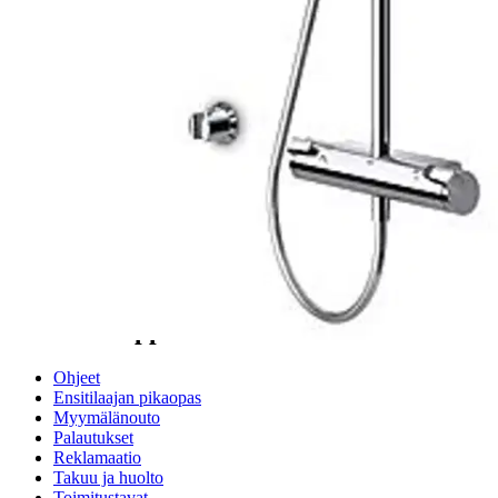
Oletko tyytyväinen tuotetietoihin?
Ovatko tuotetiedot riittävät? Jos tuotetiedoissa on puutteita tai niitä
voisi muuten parantaa, anna palautetta.
Anna palautetta
,
Avautuu uuteen välilehteen
Ilmainen palautus 30 päivää.*
Nouto myymälästä ilman toimituskuluja.
Asiakasomistajalle Bonusta jopa 5 %.*
Verkkokauppa
Ohjeet
Ensitilaajan pikaopas
Myymälänouto
Palautukset
Reklamaatio
Takuu ja huolto
Toimitustavat