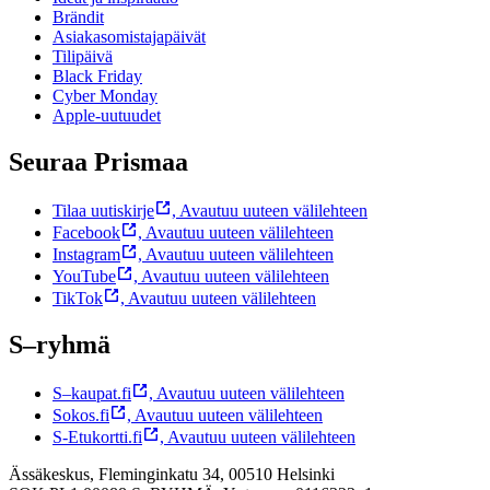
Brändit
Asiakasomistajapäivät
Tilipäivä
Black Friday
Cyber Monday
Apple-uutuudet
Seuraa Prismaa
Tilaa uutiskirje
,
Avautuu uuteen välilehteen
Facebook
,
Avautuu uuteen välilehteen
Instagram
,
Avautuu uuteen välilehteen
YouTube
,
Avautuu uuteen välilehteen
TikTok
,
Avautuu uuteen välilehteen
S–ryhmä
S–kaupat.fi
,
Avautuu uuteen välilehteen
Sokos.fi
,
Avautuu uuteen välilehteen
S-Etukortti.fi
,
Avautuu uuteen välilehteen
Ässäkeskus, Fleminginkatu 34, 00510 Helsinki