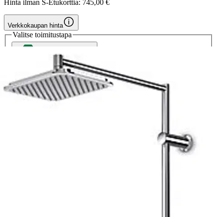
Hinta ilman S-Etukorttia:
745,00 €
Verkkokaupan hinta
Valitse toimitustapa
Nouto myymälästä
Ilmainen
Siirry valitsemaan myymälä
Toimitus
Kotiin tai noutopisteeseen
Alk. 4,95 €
Ilmainen toimitus yli 100 €:n tilauksille
Postin pakettiautomaattiin tai
palvelupisteeseen!
Etu ei koske Suuri‑lisäpalvelulla toimitettavia tuotteita.