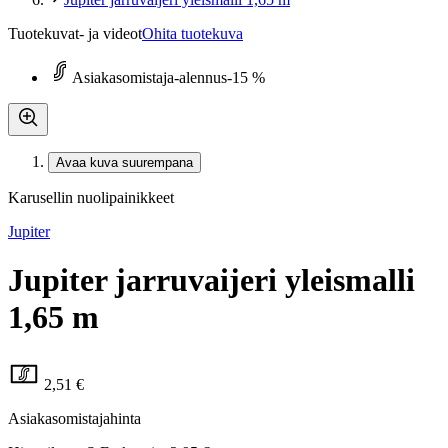
Tuotekuvat- ja videot
Ohita tuotekuva
Asiakasomistaja-alennus
-15 %
Avaa kuva suurempana
Karusellin nuolipainikkeet
Jupiter
Jupiter jarruvaijeri yleismalli
1,65 m
2,51 €
Asiakasomistajahinta