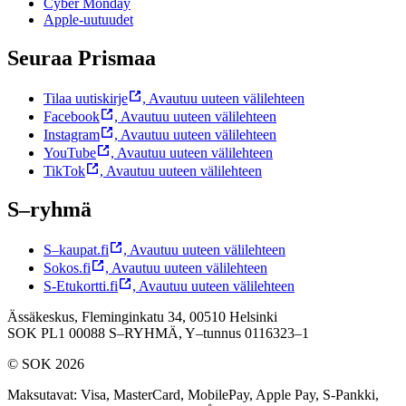
Cyber Monday
Apple-uutuudet
Seuraa Prismaa
Tilaa uutiskirje
,
Avautuu uuteen välilehteen
Facebook
,
Avautuu uuteen välilehteen
Instagram
,
Avautuu uuteen välilehteen
YouTube
,
Avautuu uuteen välilehteen
TikTok
,
Avautuu uuteen välilehteen
S–ryhmä
S–kaupat.fi
,
Avautuu uuteen välilehteen
Sokos.fi
,
Avautuu uuteen välilehteen
S-Etukortti.fi
,
Avautuu uuteen välilehteen
Ässäkeskus, Fleminginkatu 34, 00510 Helsinki
SOK PL1 00088 S–RYHMÄ,
Y–tunnus 0116323–1
© SOK 2026
Maksutavat
:
Visa, MasterCard, MobilePay, Apple Pay, S-Pankki,