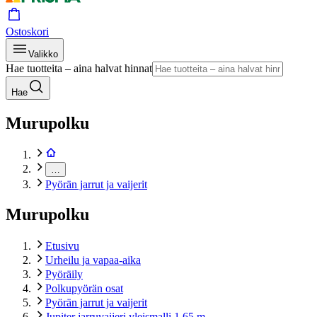
Ostoskori
Valikko
Hae tuotteita – aina halvat hinnat
Hae
Murupolku
…
Pyörän jarrut ja vaijerit
Murupolku
Etusivu
Urheilu ja vapaa-aika
Pyöräily
Polkupyörän osat
Pyörän jarrut ja vaijerit
Jupiter jarruvaijeri yleismalli 1,65 m