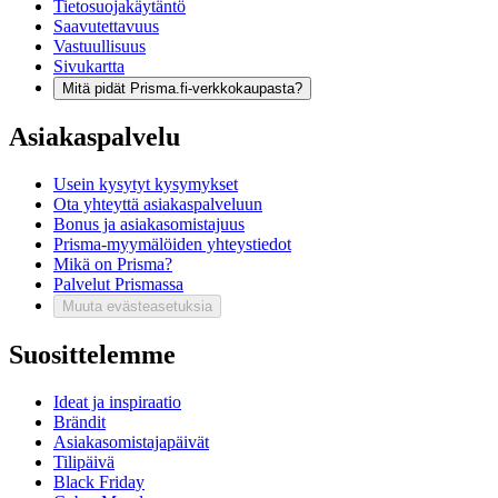
Tietosuojakäytäntö
Saavutettavuus
Vastuullisuus
Sivukartta
Mitä pidät Prisma.fi-verkkokaupasta?
Asiakaspalvelu
Usein kysytyt kysymykset
Ota yhteyttä asiakaspalveluun
Bonus ja asiakasomistajuus
Prisma-myymälöiden yhteystiedot
Mikä on Prisma?
Palvelut Prismassa
Muuta evästeasetuksia
Suosittelemme
Ideat ja inspiraatio
Brändit
Asiakasomistajapäivät
Tilipäivä
Black Friday