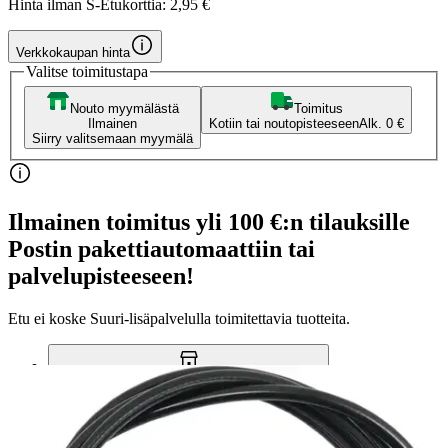
Hinta ilman S-Etukorttia:
2,95 €
Verkkokaupan hinta
Valitse toimitustapa
Nouto myymälästä
Toimitus
Ilmainen
Kotiin tai noutopisteeseen
Alk. 0 €
Siirry valitsemaan myymälä
Ilmainen toimitus yli 100 €:n tilauksille
Postin pakettiautomaattiin tai
palvelupisteeseen!
Etu ei koske Suuri‑lisäpalvelulla toimitettavia tuotteita.
Tarkista myymäläsaatavuus