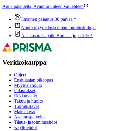
Anna palautetta
,
Avautuu uuteen välilehteen
Ilmainen palautus 30 päivää.*
Nouto myymälästä ilman toimituskuluja.
Asiakasomistajalle Bonusta jopa 5 %.*
Verkkokauppa
Ohjeet
Ensitilaajan pikaopas
Myymälänouto
Palautukset
Reklamaatio
Takuu ja huolto
Toimitustavat
Maksutavat
Asennuspalvelut
Tilaus- ja toimitusehdot
Käyttöehdot