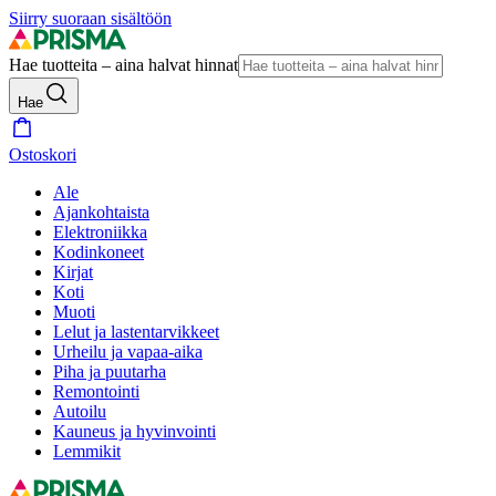
Siirry suoraan sisältöön
Hae tuotteita – aina halvat hinnat
Hae
Ostoskori
Ale
Ajankohtaista
Elektroniikka
Kodinkoneet
Kirjat
Koti
Muoti
Lelut ja lastentarvikkeet
Urheilu ja vapaa-aika
Piha ja puutarha
Remontointi
Autoilu
Kauneus ja hyvinvointi
Lemmikit