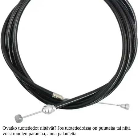
Tuotekuvaus
Suojattu, kuorellinen yleisvaijeri sivuvipujarruihin. Sisävaijerissa on
erilaiset päät, jotka käyvät jarrukahvaan ja jarrusatulaan. Vaijerin
halkaisija on 1,2 mm ja pituus 1,65 m.
Ominaisuudet
Oletko tyytyväinen tuotetietoihin?
Ovatko tuotetiedot riittävät? Jos tuotetiedoissa on puutteita tai niitä
voisi muuten parantaa, anna palautetta.