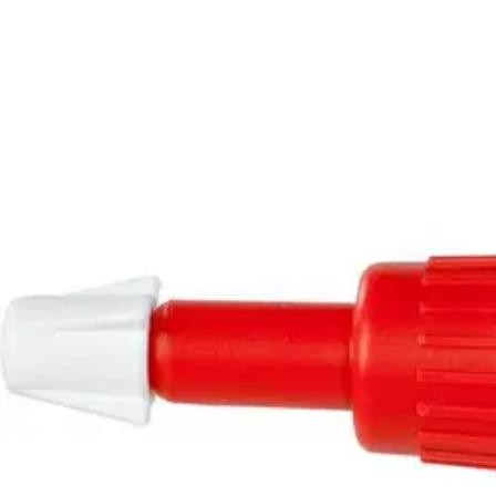
Asiakasomistaja-alennus
-15 %
Avaa kuva suurempana
Karusellin nuolipainikkeet
KUNGS
Kungs paineruiskupullo 2l
16,92 €
Asiakasomistajahinta
Hinta ilman S-Etukorttia:
19,90 €
Verkkokaupan hinta
Valitse toimitustapa