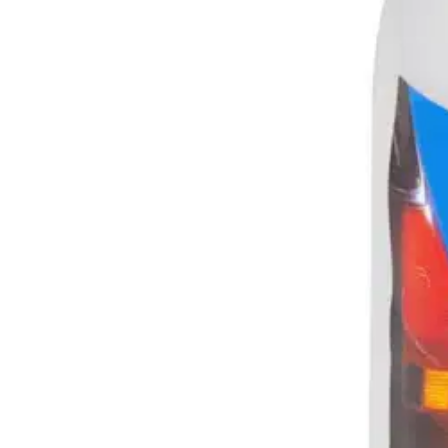
KUNGSin liuottimia kestävä paineruiskupullo kestää kaikkia auton huolt
metallinen mäntä ja messinkinen venttiili. Pullon tiiviste on laaduka
Ominaisuudet
Oletko tyytyväinen tuotetietoihin?
Ovatko tuotetiedot riittävät? Jos tuotetiedoissa on puutteita tai niitä v
Anna palautetta
,
Avautuu uuteen välilehteen
Ilmainen palautus 30 päivää.*
Nouto myymälästä ilman toimituskuluja.
Asiakasomistajalle Bonusta jopa 5 %.*