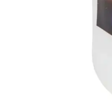
Verkkokauppa
Ohjeet
Ensitilaajan pikaopas
Myymälänouto
Palautukset
Reklamaatio
Takuu ja huolto
Toimitustavat
Maksutavat
Asennuspalvelut
Tilaus- ja toimitusehdot
Käyttöehdot
Tietosuojakäytäntö
Saavutettavuus
Vastuullisuus
Sivukartta
Mitä pidät Prisma.fi-verkkokaupasta?
Asiakaspalvelu
Usein kysytyt kysymykset