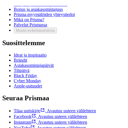
Ota yhteyttä asiakaspalveluun
Bonus ja asiakasomistajuus
Prisma-myymälöiden yhteystiedot
Mikä on Prisma?
Palvelut Prismassa
Muuta evästeasetuksia
Suosittelemme
Ideat ja inspiraatio
Brändit
Asiakasomistajapäivät
Tilipäivä
Black Friday
Cyber Monday
Apple-uutuudet
Seuraa Prismaa
Tilaa uutiskirje
,
Avautuu uuteen välilehteen
Facebook
,
Avautuu uuteen välilehteen
Instagram
,
Avautuu uuteen välilehteen
YouTube
,
Avautuu uuteen välilehteen