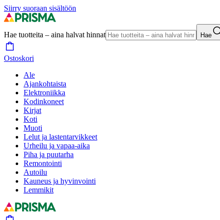
Siirry suoraan sisältöön
Hae tuotteita – aina halvat hinnat
Hae
Ostoskori
Ale
Ajankohtaista
Elektroniikka
Kodinkoneet
Kirjat
Koti
Muoti
Lelut ja lastentarvikkeet
Urheilu ja vapaa-aika
Piha ja puutarha
Remontointi
Autoilu
Kauneus ja hyvinvointi
Lemmikit