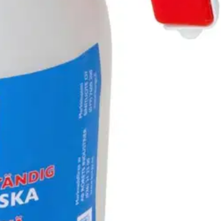
voi ruiskuttaa myös kasvien torjunta-aineita. Paineruiskupullossa on