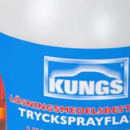
amisessa käytettäviä liuottimia sekä lasin- ja autonpesuaineita. Sillä 
sta NBR-kumia.
oisi muuten parantaa, anna palautetta.