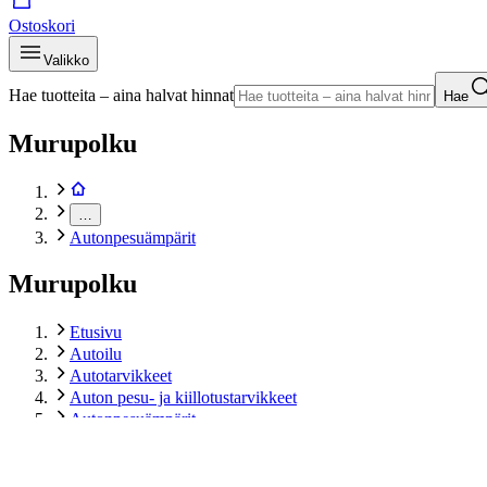
Ostoskori
Valikko
Hae tuotteita – aina halvat hinnat
Hae
Murupolku
…
Autonpesuämpärit
Murupolku
Etusivu
Autoilu
Autotarvikkeet
Auton pesu- ja kiillotustarvikkeet
Autonpesuämpärit
Kungs paineruiskupullo 2l
Tuotekuvat- ja videot
Ohita tuotekuva