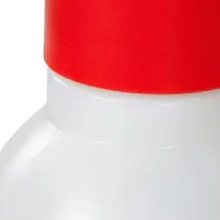
stin pakettiautomaattiin tai palvelupisteesee