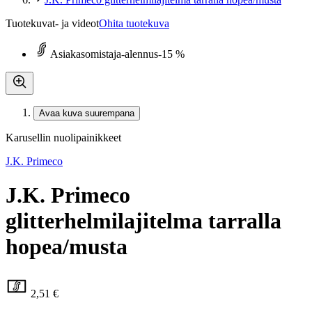
Tuotekuvat- ja videot
Ohita tuotekuva
Asiakasomistaja-alennus
-15 %
Avaa kuva suurempana
Karusellin nuolipainikkeet
J.K. Primeco
J.K. Primeco
glitterhelmilajitelma tarralla
hopea/musta
2,51 €