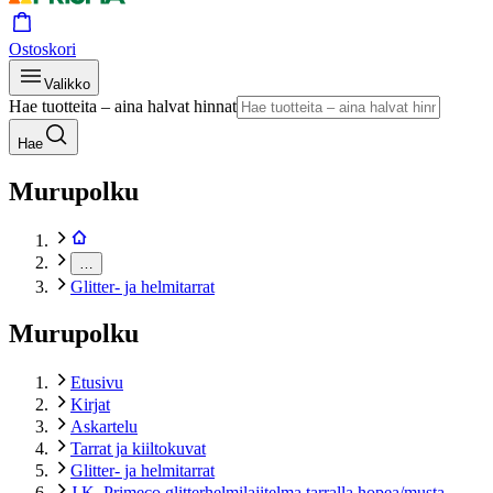
Ostoskori
Valikko
Hae tuotteita – aina halvat hinnat
Hae
Murupolku
…
Glitter- ja helmitarrat
Murupolku
Etusivu
Kirjat
Askartelu
Tarrat ja kiiltokuvat
Glitter- ja helmitarrat
J.K. Primeco glitterhelmilajitelma tarralla hopea/musta