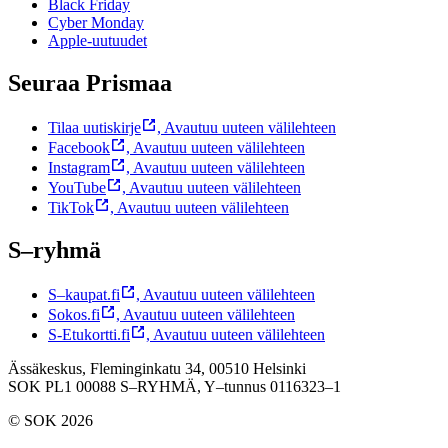
Black Friday
Cyber Monday
Apple-uutuudet
Seuraa Prismaa
Tilaa uutiskirje
,
Avautuu uuteen välilehteen
Facebook
,
Avautuu uuteen välilehteen
Instagram
,
Avautuu uuteen välilehteen
YouTube
,
Avautuu uuteen välilehteen
TikTok
,
Avautuu uuteen välilehteen
S–ryhmä
S–kaupat.fi
,
Avautuu uuteen välilehteen
Sokos.fi
,
Avautuu uuteen välilehteen
S-Etukortti.fi
,
Avautuu uuteen välilehteen
Ässäkeskus, Fleminginkatu 34, 00510 Helsinki
SOK PL1 00088 S–RYHMÄ,
Y–tunnus 0116323–1
© SOK 2026