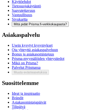
Käyttöehdot
Tietosuojakäytäntö
Saavutettavuus
Vastuullisuus
Sivukartta
Mitä pidät Prisma.fi-verkkokaupasta?
Asiakaspalvelu
Usein kysytyt kysymykset
Ota yhteyttä asiakaspalveluun
Bonus ja asiakasomistajuus
Prisma-myymälöiden yhteystiedot
Mikä on Prisma?
Palvelut Prismassa
Muuta evästeasetuksia
Suosittelemme
Ideat ja inspiraatio
Brändit
Asiakasomistajapäivät
Tilipäivä