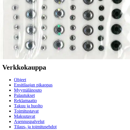
voisi muuten parantaa, anna palautetta.
Anna palautetta
,
Avautuu uuteen välilehteen
Ilmainen palautus 30 päivää.*
Nouto myymälästä ilman toimituskuluja.
Asiakasomistajalle Bonusta jopa 5 %.*
Verkkokauppa
Ohjeet
Ensitilaajan pikaopas
Myymälänouto
Palautukset
Reklamaatio
Takuu ja huolto
Toimitustavat
Maksutavat
Asennuspalvelut
Tilaus- ja toimitusehdot