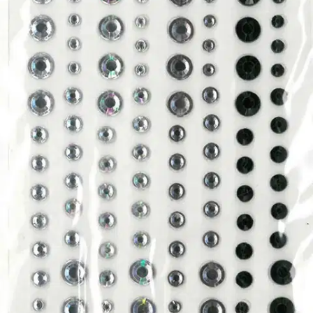
Tuotekuvaus
Pakkaus sisältää yhden arkin erikokoisia ja -sävyisiä. Sopii
korttiaskarteluun, skräppäilyyn ja koristeluun.
Ominaisuudet
Oletko tyytyväinen tuotetietoihin?
Ovatko tuotetiedot riittävät? Jos tuotetiedoissa on puutteita tai niitä