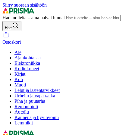
Siirry suoraan sisältöön
Hae tuotteita – aina halvat hinnat
Hae
Ostoskori
Ale
Ajankohtaista
Elektroniikka
Kodinkoneet
Kirjat
Koti
Muoti
Lelut ja lastentarvikkeet
Urheilu ja vapaa-aika
Piha ja puutarha
Remontointi
Autoilu
Kauneus ja hyvinvointi
Lemmikit