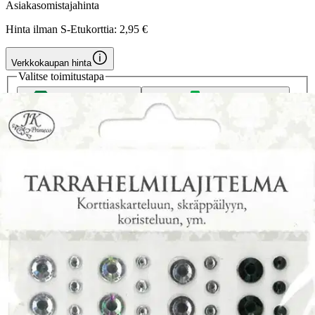
Asiakasomistajahinta
Hinta ilman S-Etukorttia:
2,95 €
Verkkokaupan hinta
Valitse toimitustapa
Nouto myymälästä
Toimitus
Ilmainen
Kotiin tai noutopisteeseen
Alk. 0 €
Siirry valitsemaan myymälä
Ilmainen toimitus yli 100 €:n tilauksille
Postin pakettiautomaattiin tai
palvelupisteeseen!
Etu ei koske Suuri‑lisäpalvelulla toimitettavia tuotteita.
Tarkista myymäläsaatavuus