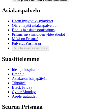
Asiakaspalvelu
Usein kysytyt kysymykset
Ota yhteyttä asiakaspalveluun
Bonus ja asiakasomistajuus
Prisma-myymälöiden yhteystiedot
Mikä on Prisma?
Palvelut Prismassa
Muuta evästeasetuksia
Suosittelemme
Ideat ja inspiraatio
Brändit
Asiakasomistajapäivät
Tilipäivä
Black Friday
Cyber Monday
Apple-uutuudet
Seuraa Prismaa