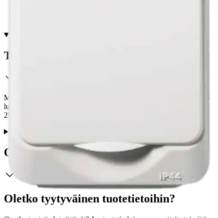
Tuotekuvaus
Maadoitettu 1-osainen pistorasia keskiölevyllä. Pinta-asennus, IP44
luokituksen vuoksi soveltuu kosteisiin tiloihin.Väri: valkoinen.
250V.
Ominaisuudet
Oletko tyytyväinen tuotetietoihin?