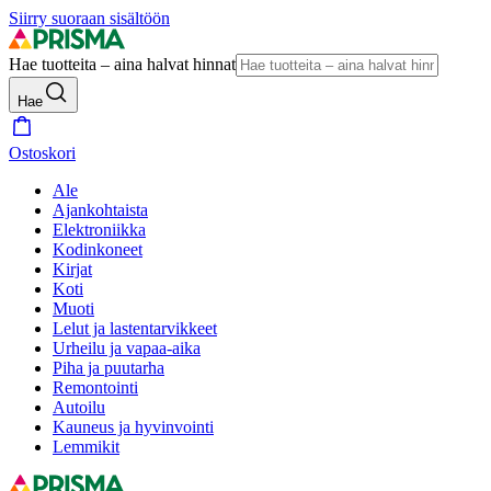
Siirry suoraan sisältöön
Hae tuotteita – aina halvat hinnat
Hae
Ostoskori
Ale
Ajankohtaista
Elektroniikka
Kodinkoneet
Kirjat
Koti
Muoti
Lelut ja lastentarvikkeet
Urheilu ja vapaa-aika
Piha ja puutarha
Remontointi
Autoilu
Kauneus ja hyvinvointi
Lemmikit