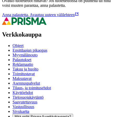
Ovatko tuotetiedot riittävät? Jos tuotetiedoissa on puutteita tai niitä
voisi muuten parantaa, anna palautetta.
Anna palautetta
,
Avautuu uuteen välilehteen
Verkkokauppa
Ohjeet
Ensitilaajan pikaopas
Myymälänouto
Palautukset
Reklamaatio
Takuu ja huolto
Toimitustavat
Maksutavat
Asennuspalvelut
Tilaus- ja toimitusehdot
Käyttöehdot
Tietosuojakäytäntö
Saavutettavuus
Vastuullisuus
Sivukartta
Mitä pidät Prisma.fi-verkkokaupasta?