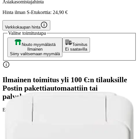
Asiakasomistajahinta
Hinta ilman S-Etukorttia:
24,90 €
Verkkokaupan hinta
Valitse toimitustapa
Nouto myymälästä
Toimitus
Ilmainen
Ei saatavilla
Siirry valitsemaan myymälä
Ilmainen toimitus yli 100 €:n tilauksille
Postin pakettiautomaattiin tai
palvelupisteeseen!
Etu ei koske Suuri‑lisäpalvelulla toimitettavia tuotteita.
Tarkista myymäläsaatavuus