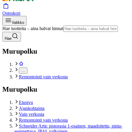
Ostoskori
Valikko
Hae tuotteita – aina halvat hinnat
Hae
Murupolku
…
Remontointi vain verkosta
Murupolku
Etusivu
Ajankohtaista
Vain verkosta
Remontointi vain verkosta
Schneider Artic pistorasia 1-osainen, maadoitettu, pinta-
asennettava, IP44, valkoinen