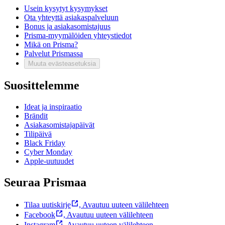
Usein kysytyt kysymykset
Ota yhteyttä asiakaspalveluun
Bonus ja asiakasomistajuus
Prisma-myymälöiden yhteystiedot
Mikä on Prisma?
Palvelut Prismassa
Muuta evästeasetuksia
Suosittelemme
Ideat ja inspiraatio
Brändit
Asiakasomistajapäivät
Tilipäivä
Black Friday
Cyber Monday
Apple-uutuudet
Seuraa Prismaa
Tilaa uutiskirje
,
Avautuu uuteen välilehteen
Facebook
,
Avautuu uuteen välilehteen
Instagram
,
Avautuu uuteen välilehteen