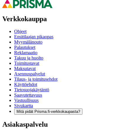
Verkkokauppa
Ohjeet
Ensitilaajan pikaopas
Myymälänouto
Palautukset
Reklamaatio
Takuu ja huolto
Toimitustavat
Maksutavat
Asennuspalvelut
Tilaus- ja toimitusehdot
Käyttöehdot
Tietosuojakäytäntö
Saavutettavuus
Vastuullisuus
Sivukartta
Mitä pidät Prisma.fi-verkkokaupasta?
Asiakaspalvelu