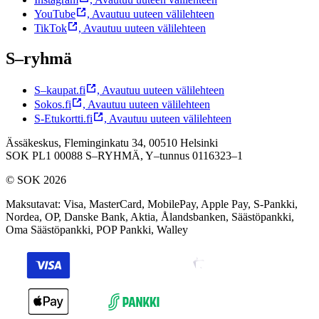
YouTube
,
Avautuu uuteen välilehteen
TikTok
,
Avautuu uuteen välilehteen
S–ryhmä
S–kaupat.fi
,
Avautuu uuteen välilehteen
Sokos.fi
,
Avautuu uuteen välilehteen
S-Etukortti.fi
,
Avautuu uuteen välilehteen
Ässäkeskus, Fleminginkatu 34, 00510 Helsinki
SOK PL1 00088 S–RYHMÄ,
Y–tunnus 0116323–1
© SOK 2026
Maksutavat
:
Visa, MasterCard, MobilePay, Apple Pay, S-Pankki,
Nordea, OP, Danske Bank, Aktia, Ålandsbanken, Säästöpankki,
Oma Säästöpankki, POP Pankki, Walley