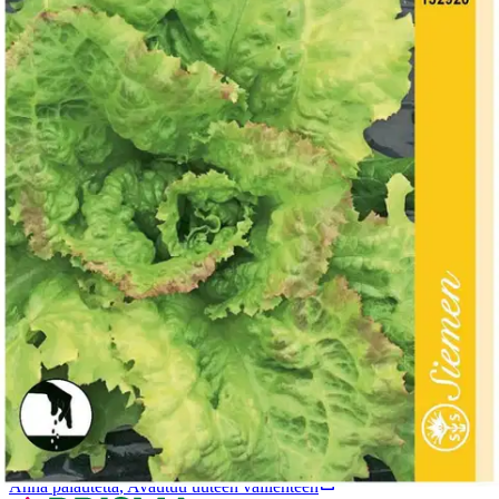
Tuotekuvaus
Jäävuorisalaatti, isot ja maukkaat salaatinkerät, kestää pitkää
säilytystä viileässä. Sato korjataan, kun kerä on tiivis.
Ominaisuudet
Oletko tyytyväinen tuotetietoihin?
Ovatko tuotetiedot riittävät? Jos tuotetiedoissa on puutteita tai niitä
voisi muuten parantaa, anna palautetta.
Anna palautetta
,
Avautuu uuteen välilehteen