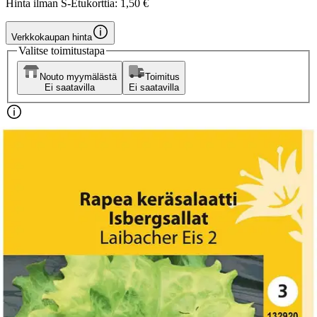
Hinta ilman S-Etukorttia:
1,50 €
Verkkokaupan hinta
Valitse toimitustapa
Nouto myymälästä
Toimitus
Ei saatavilla
Ei saatavilla
Ilmainen toimitus yli 100 €:n tilauksille
Postin pakettiautomaattiin tai
palvelupisteeseen!
Etu ei koske Suuri‑lisäpalvelulla toimitettavia tuotteita.
Tarkista myymäläsaatavuus