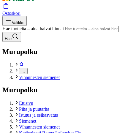
Ostoskori
Valikko
Hae tuotteita – aina halvat hinnat
Hae
Murupolku
…
Vihannesten siemenet
Murupolku
Etusivu
Piha ja puutarha
Istutus ja esikasvatus
Siemenet
Vihannesten siemenet
Keräsalaatti Rapea Laibacher Eis