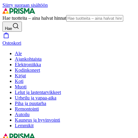
Siirry suoraan sisältöön
Hae tuotteita – aina halvat hinnat
Hae
Ostoskori
Ale
Ajankohtaista
Elektroniikka
Kodinkoneet
Kirjat
Koti
Muoti
Lelut ja lastentarvikkeet
Urheilu ja vapaa-aika
Piha ja puutarha
Remontointi
Autoilu
Kauneus ja hyvinvointi
Lemmikit