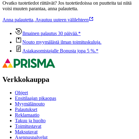
Ovatko tuotetiedot riittävät? Jos tuotetiedoissa on puutteita tai niitä
voisi muuten parantaa, anna palautetta.
Anna palautetta
,
Avautuu uuteen välilehteen
Ilmainen palautus 30 päivää.*
Nouto myymälästä ilman toimituskuluja.
Asiakasomistajalle Bonusta jopa 5 %.*
Verkkokauppa
Ohjeet
Ensitilaajan pikaopas
Myymälänouto
Palautukset
Reklamaatio
Takuu ja huolto
Toimitustavat
Maksutavat
Asennuspalvelut