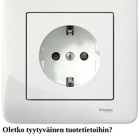
Ei saatavilla
Tuotekuvaus
Maadoitettu 1-osainen pistorasia. Väri valkoinen. Kehys samassa
pakkauksessa. IP20 kuivaan tilaan. 250V.
Ominaisuudet
Oletko tyytyväinen tuotetietoihin?