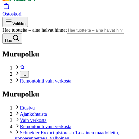
Ostoskori
Valikko
Hae tuotteita – aina halvat hinnat
Hae
Murupolku
…
Remontointi vain verkosta
Murupolku
Etusivu
Ajankohtaista
Vain verkosta
Remontointi vain verkosta
Schneider Exxact pistorasia 1-osainen maadoitettu,
uppoasennettava, valkoinen