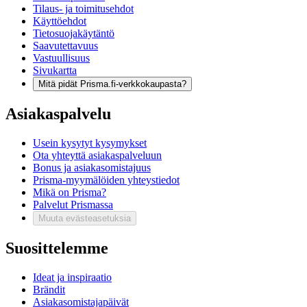
Tilaus- ja toimitusehdot
Käyttöehdot
Tietosuojakäytäntö
Saavutettavuus
Vastuullisuus
Sivukartta
Mitä pidät Prisma.fi-verkkokaupasta?
Asiakaspalvelu
Usein kysytyt kysymykset
Ota yhteyttä asiakaspalveluun
Bonus ja asiakasomistajuus
Prisma-myymälöiden yhteystiedot
Mikä on Prisma?
Palvelut Prismassa
Muuta evästeasetuksia
Suosittelemme
Ideat ja inspiraatio
Brändit
Asiakasomistajapäivät