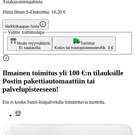
Asiakasomistajahinta
Hinta ilman S-Etukorttia:
16,20 €
Verkkokaupan hinta
Valitse toimitustapa
Nouto myymälästä
Toimitus
Ei saatavilla
Kotiin tai noutopisteeseen
Alk. 0 €
Ilmainen toimitus yli 100 €:n tilauksille
Postin pakettiautomaattiin tai
palvelupisteeseen!
Etu ei koske Suuri‑lisäpalvelulla toimitettavia tuotteita.
Tarkista myymäläsaatavuus