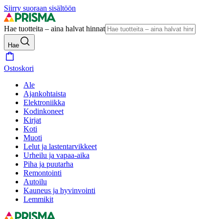
Siirry suoraan sisältöön
Hae tuotteita – aina halvat hinnat
Hae
Ostoskori
Ale
Ajankohtaista
Elektroniikka
Kodinkoneet
Kirjat
Koti
Muoti
Lelut ja lastentarvikkeet
Urheilu ja vapaa-aika
Piha ja puutarha
Remontointi
Autoilu
Kauneus ja hyvinvointi
Lemmikit