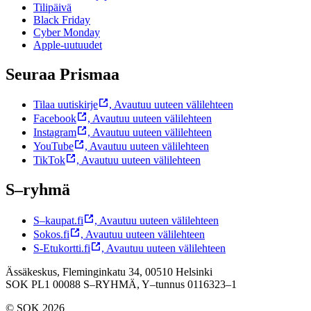
Tilipäivä
Black Friday
Cyber Monday
Apple-uutuudet
Seuraa Prismaa
Tilaa uutiskirje
,
Avautuu uuteen välilehteen
Facebook
,
Avautuu uuteen välilehteen
Instagram
,
Avautuu uuteen välilehteen
YouTube
,
Avautuu uuteen välilehteen
TikTok
,
Avautuu uuteen välilehteen
S–ryhmä
S–kaupat.fi
,
Avautuu uuteen välilehteen
Sokos.fi
,
Avautuu uuteen välilehteen
S-Etukortti.fi
,
Avautuu uuteen välilehteen
Ässäkeskus, Fleminginkatu 34, 00510 Helsinki
SOK PL1 00088 S–RYHMÄ,
Y–tunnus 0116323–1
© SOK 2026