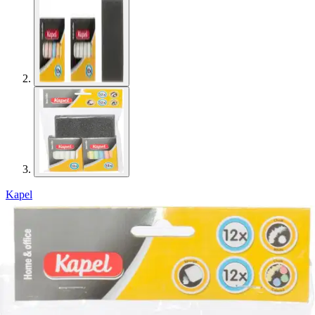
Kapel
Kapel Taululiitu 24kpl + sieni
3,36 €
Asiakasomistajahinta