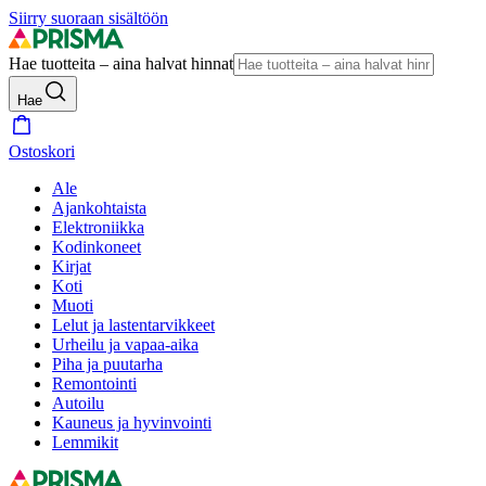
Siirry suoraan sisältöön
Hae tuotteita – aina halvat hinnat
Hae
Ostoskori
Ale
Ajankohtaista
Elektroniikka
Kodinkoneet
Kirjat
Koti
Muoti
Lelut ja lastentarvikkeet
Urheilu ja vapaa-aika
Piha ja puutarha
Remontointi
Autoilu
Kauneus ja hyvinvointi
Lemmikit