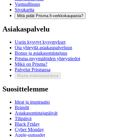
Vastuullisuus
Sivukartta
Mitä pidät Prisma.fi-verkkokaupasta?
Asiakaspalvelu
Usein kysytyt kysymykset
Ota yhteyttä asiakaspalveluun
Bonus ja asiakasomistajuus
Prisma-myymälöiden yhteystiedot
Mikä on Prisma?
Palvelut Prismassa
Muuta evästeasetuksia
Suosittelemme
Ideat ja inspiraatio
Brändit
Asiakasomistajapäivät
Tilipäivä
Black Friday
Cyber Monday
Apple-uutuudet