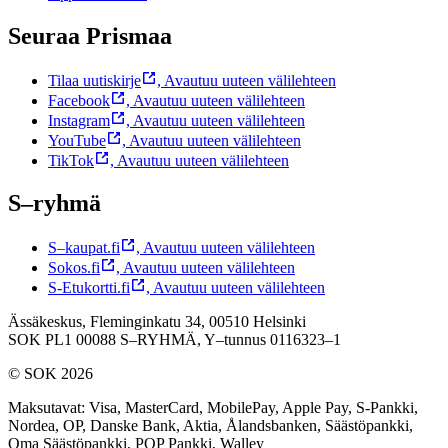
Seuraa Prismaa
Tilaa uutiskirje
,
Avautuu uuteen välilehteen
Facebook
,
Avautuu uuteen välilehteen
Instagram
,
Avautuu uuteen välilehteen
YouTube
,
Avautuu uuteen välilehteen
TikTok
,
Avautuu uuteen välilehteen
S–ryhmä
S–kaupat.fi
,
Avautuu uuteen välilehteen
Sokos.fi
,
Avautuu uuteen välilehteen
S-Etukortti.fi
,
Avautuu uuteen välilehteen
Ässäkeskus, Fleminginkatu 34, 00510 Helsinki
SOK PL1 00088 S–RYHMÄ,
Y–tunnus 0116323–1
© SOK 2026
Maksutavat
:
Visa, MasterCard, MobilePay, Apple Pay, S-Pankki,
Nordea, OP, Danske Bank, Aktia, Ålandsbanken, Säästöpankki,
Oma Säästöpankki, POP Pankki, Walley