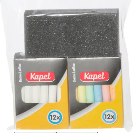
Hinta ilman S-Etukorttia:
3,95 €
Verkkokaupan hinta
Valitse toimitustapa
Nouto myymälästä
Toimitus
Ilmainen
Kotiin tai noutopisteeseen
Alk. 0 €
Siirry valitsemaan myymälä
Ilmainen toimitus yli 100 €:n tilauksille
Postin pakettiautomaattiin tai
palvelupisteeseen!
Etu ei koske Suuri‑lisäpalvelulla toimitettavia tuotteita.
Tarkista myymäläsaatavuus