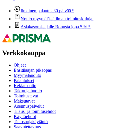
Ilmainen palautus 30 päivää.*
Nouto myymälästä ilman toimituskuluja.
Asiakasomistajalle Bonusta jopa 5 %.*
Verkkokauppa
Ohjeet
Ensitilaajan pikaopas
Myymälänouto
Palautukset
Reklamaatio
Takuu ja huolto
Toimitustavat
Maksutavat
Asennuspalvelut
Tilaus- ja toimitusehdot
Käyttöehdot
Tietosuojakäytäntö
Saavutettavuus