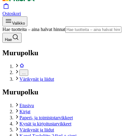
Ostoskori
Valikko
Hae tuotteita – aina halvat hinnat
Hae
Murupolku
…
Värikynät ja liidut
Murupolku
Etusivu
Kirjat
Paperi- ja toimistotarvikkeet
Kynät ja kirjoitustarvikkeet
Värikynät ja liidut
Kapel Taululiitu 24kpl + sieni