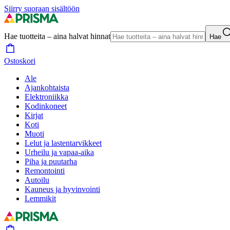
Siirry suoraan sisältöön
Hae tuotteita – aina halvat hinnat
Hae
Ostoskori
Ale
Ajankohtaista
Elektroniikka
Kodinkoneet
Kirjat
Koti
Muoti
Lelut ja lastentarvikkeet
Urheilu ja vapaa-aika
Piha ja puutarha
Remontointi
Autoilu
Kauneus ja hyvinvointi
Lemmikit