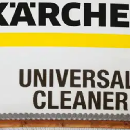
stin pakettiautomaattiin tai palvelupisteesee