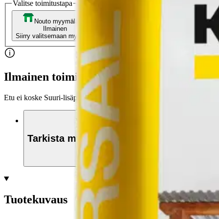
Valitse toimitustapa
Nouto myymälästä
Toimitus
Ilmainen
Kotiin tai noutopisteeseen
Alk. 0 €
Siirry valitsemaan myymälä
Ilmainen toimitus yli 100 €:n tilauksille Po
Etu ei koske Suuri‑lisäpalvelulla toimitettavia tuotteita.
Tarkista myymäläsaatavuus
Tuotekuvaus