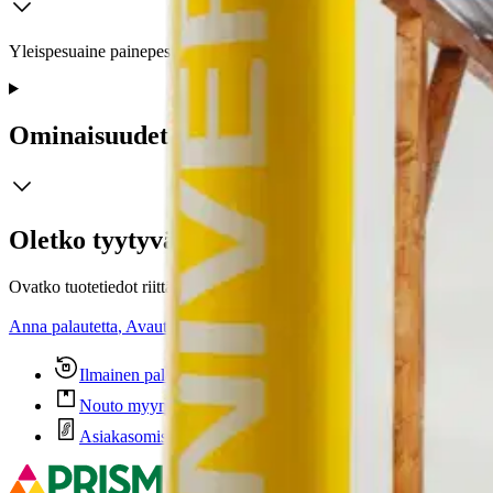
Yleispesuaine painepesurille
Ominaisuudet
Oletko tyytyväinen tuotetietoihin?
Ovatko tuotetiedot riittävät? Jos tuotetiedoissa on puutteita tai niitä v
Anna palautetta
,
Avautuu uuteen välilehteen
Ilmainen palautus 30 päivää.*
Nouto myymälästä ilman toimituskuluja.
Asiakasomistajalle Bonusta jopa 5 %.*