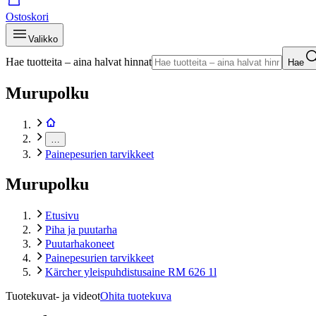
Ostoskori
Valikko
Hae tuotteita – aina halvat hinnat
Hae
Murupolku
…
Painepesurien tarvikkeet
Murupolku
Etusivu
Piha ja puutarha
Puutarhakoneet
Painepesurien tarvikkeet
Kärcher yleispuhdistusaine RM 626 1l
Tuotekuvat- ja videot
Ohita tuotekuva