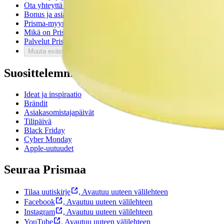
Ota yhteyttä asiakaspalveluun
Bonus ja asiakasomistajuus
Prisma-myymälöiden yhteystiedot
Mikä on Prisma?
Palvelut Prismassa
Muuta evästeasetuksia
Suosittelemme
Ideat ja inspiraatio
Brändit
Asiakasomistajapäivät
Tilipäivä
Black Friday
Cyber Monday
Apple-uutuudet
Seuraa Prismaa
Tilaa uutiskirje
,
Avautuu uuteen välilehteen
Facebook
,
Avautuu uuteen välilehteen
Instagram
,
Avautuu uuteen välilehteen
YouTube
,
Avautuu uuteen välilehteen