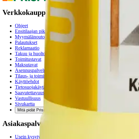
Verkkokauppa
Ohjeet
Ensitilaajan pikaopas
Myymälänouto
Palautukset
Reklamaatio
Takuu ja huolto
Toimitustavat
Maksutavat
Asennuspalvelut
Tilaus- ja toimitusehdot
Käyttöehdot
Tietosuojakäytäntö
Saavutettavuus
Vastuullisuus
Sivukartta
Mitä pidät Prisma.fi-verkkokaupasta?
Asiakaspalvelu
Usein kysytyt kysymykset