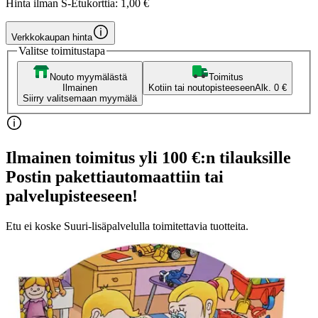
Hinta ilman S-Etukorttia:
1,00 €
Verkkokaupan hinta
Valitse toimitustapa
Nouto myymälästä
Toimitus
Ilmainen
Kotiin tai noutopisteeseen
Alk. 0 €
Siirry valitsemaan myymälä
Ilmainen toimitus yli 100 €:n tilauksille
Postin pakettiautomaattiin tai
palvelupisteeseen!
Etu ei koske Suuri‑lisäpalvelulla toimitettavia tuotteita.
Tarkista myymäläsaatavuus