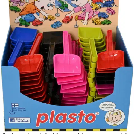
Tuotekuvaus
Plaston hiekkalapio. Pituus 25 cm. Valmistettu Suomessa. HUOM!
Hintaan sisältyy vain yksi tuote. Verkkokaupasta ostettaessa tuotteen
mallia tai väriä ei voi valita. Toimitamme sellaisen tuotteen, joka on
saatavilla.
Ei varoitustekstiä
Ominaisuudet
Oletko tyytyväinen tuotetietoihin?