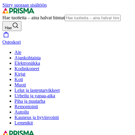
Siirry suoraan sisältöön
Hae tuotteita – aina halvat hinnat
Hae
Ostoskori
Ale
Ajankohtaista
Elektroniikka
Kodinkoneet
Kirjat
Koti
Muoti
Lelut ja lastentarvikkeet
Urheilu ja vapaa-aika
Piha ja puutarha
Remontointi
Autoilu
Kauneus ja hyvinvointi
Lemmikit