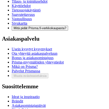
Tilaus- ja toimitusehdot
Käyttöehdot
Tietosuojakäytäntö
Saavutettavuus
Vastuullisuus
Sivukartta
Mitä pidät Prisma.fi-verkkokaupasta?
Asiakaspalvelu
Usein kysytyt kysymykset
Ota yhteyttä asiakaspalveluun
Bonus ja asiakasomistajuus
Prisma-myymälöiden yhteystiedot
Mikä on Prisma?
Palvelut Prismassa
Muuta evästeasetuksia
Suosittelemme
Ideat ja inspiraatio
Brändit
Asiakasomistajapäivät