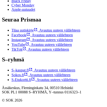
Black Friday
Cyber Monday
Apple-uutuudet
Seuraa Prismaa
Tilaa uutiskirje
,
Avautuu uuteen välilehteen
Facebook
,
Avautuu uuteen välilehteen
Instagram
,
Avautuu uuteen välilehteen
YouTube
,
Avautuu uuteen välilehteen
TikTok
,
Avautuu uuteen välilehteen
S–ryhmä
S–kaupat.fi
,
Avautuu uuteen välilehteen
Sokos.fi
,
Avautuu uuteen välilehteen
S-Etukortti.fi
,
Avautuu uuteen välilehteen
Ässäkeskus, Fleminginkatu 34, 00510 Helsinki
SOK PL1 00088 S–RYHMÄ,
Y–tunnus 0116323–1
© SOK 2026