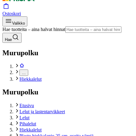
Ostoskori
Valikko
Hae tuotteita – aina halvat hinnat
Hae
Murupolku
…
Hiekkalelut
Murupolku
Etusivu
Lelut ja lastentarvikkeet
Lelut
Pihalelut
Hiekkalelut
Plasto hiekkalapio 25 cm, useita värejä