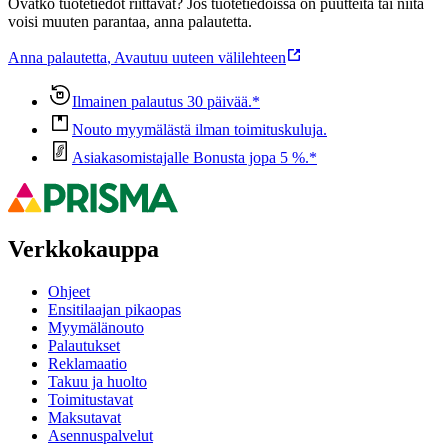
Ovatko tuotetiedot riittävät? Jos tuotetiedoissa on puutteita tai niitä
voisi muuten parantaa, anna palautetta.
Anna palautetta
,
Avautuu uuteen välilehteen
Ilmainen palautus 30 päivää.*
Nouto myymälästä ilman toimituskuluja.
Asiakasomistajalle Bonusta jopa 5 %.*
Verkkokauppa
Ohjeet
Ensitilaajan pikaopas
Myymälänouto
Palautukset
Reklamaatio
Takuu ja huolto
Toimitustavat
Maksutavat
Asennuspalvelut