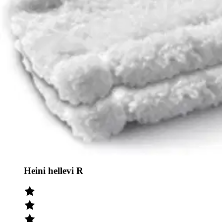
Tuotearvioiden keskiarvo
3,5
/5
(2)
arviota
Julkaisemme tuotearvioita vain varmistetuista ostoksista. Niitä voivat 
HhR
Heini hellevi R