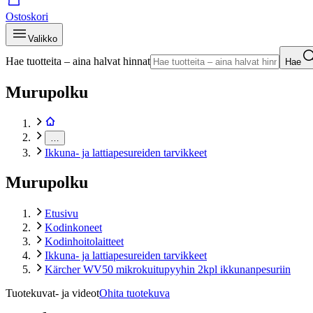
Ostoskori
Valikko
Hae tuotteita – aina halvat hinnat
Hae
Murupolku
…
Ikkuna- ja lattiapesureiden tarvikkeet
Murupolku
Etusivu
Kodinkoneet
Kodinhoitolaitteet
Ikkuna- ja lattiapesureiden tarvikkeet
Kärcher WV50 mikrokuitupyyhin 2kpl ikkunanpesuriin
Tuotekuvat- ja videot
Ohita tuotekuva