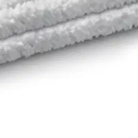
kirjoittaa asiakkaat, jotka ovat käyttäneet S-Etukorttia myymälässä tai 