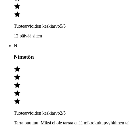
Tuotearvioiden keskiarvo
5
/5
12 päivää sitten
N
Nimetön
Tuotearvioiden keskiarvo
2
/5
Tarra puuttuu. Miksi ei ole tarraa enää mikrokuitupyyhkimen ta