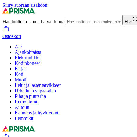
Siirry suoraan sisältöön
Hae tuotteita – aina halvat hinnat
Hae
Ostoskori
Ale
Ajankohtaista
Elektroniikka
Kodinkoneet
Kirjat
Koti
Muoti
Lelut ja lastentarvikkeet
Urheilu ja vapaa-aika
Piha ja puutarha
Remontointi
Autoilu
Kauneus ja hyvinvointi
Lemmikit