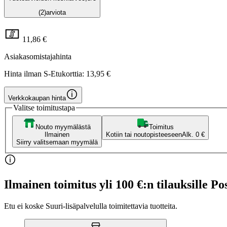
(2)
arviota
11,86 €
Asiakasomistajahinta
Hinta ilman S-Etukorttia:
13,95 €
Verkkokaupan hinta
Valitse toimitustapa
Nouto myymälästä
Toimitus
Ilmainen
Kotiin tai noutopisteeseen
Alk. 0 €
Siirry valitsemaan myymälä
Ilmainen toimitus yli 100 €:n tilauksille Po
Etu ei koske Suuri‑lisäpalvelulla toimitettavia tuotteita.