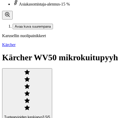
Asiakasomistaja-alennus
-15 %
Avaa kuva suurempana
Karusellin nuolipainikkeet
Kärcher
Kärcher WV50 mikrokuitupyyhi
Tuotearvioiden keskiarvo
3,5
/5