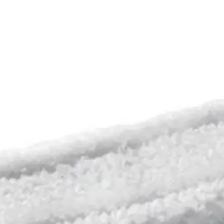
5 Plus ikkunanpesusettiin.