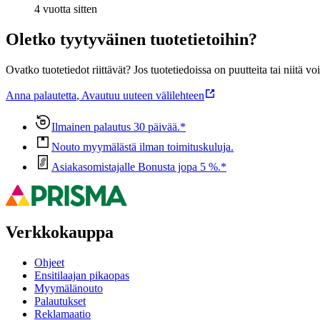
4 vuotta sitten
Oletko tyytyväinen tuotetietoihin?
Ovatko tuotetiedot riittävät? Jos tuotetiedoissa on puutteita tai niitä v
Anna palautetta
,
Avautuu uuteen välilehteen
Ilmainen palautus 30 päivää.*
Nouto myymälästä ilman toimituskuluja.
Asiakasomistajalle Bonusta jopa 5 %.*
Verkkokauppa
Ohjeet
Ensitilaajan pikaopas
Myymälänouto
Palautukset
Reklamaatio