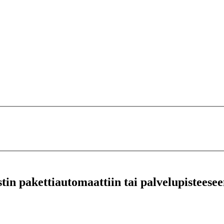
stin pakettiautomaattiin tai palvelupisteesee