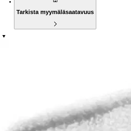
Tarkista myymäläsaatavuus
Tuotekuvaus
Konepestävä mikrokuitupyyhin (2kpl), joka soveltuu Kärcherin WV 7
Ominaisuudet
Arviot