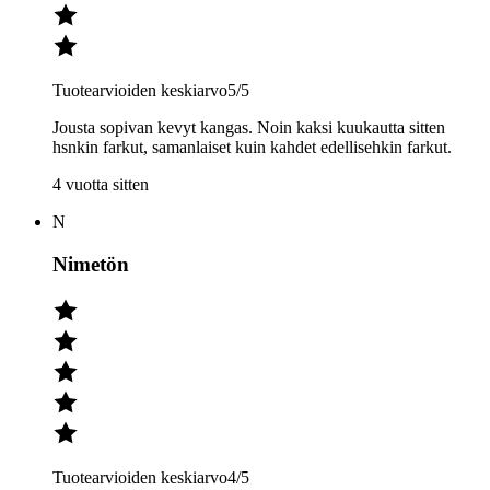
Tuotearvioiden keskiarvo
5
/5
Jousta sopivan kevyt kangas. Noin kaksi kuukautta sitten
hsnkin farkut, samanlaiset kuin kahdet edellisehkin farkut.
4 vuotta sitten
N
Nimetön
Tuotearvioiden keskiarvo
4
/5