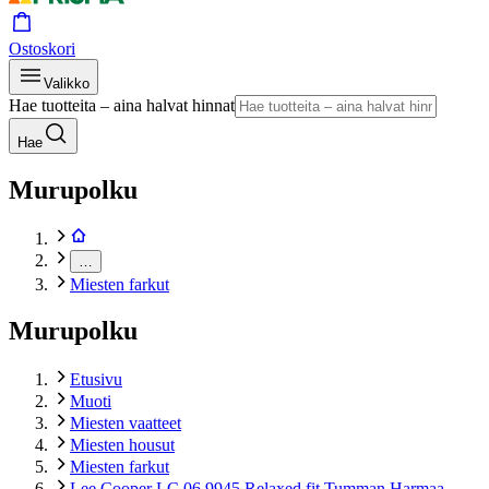
Ostoskori
Valikko
Hae tuotteita – aina halvat hinnat
Hae
Murupolku
…
Miesten farkut
Murupolku
Etusivu
Muoti
Miesten vaatteet
Miesten housut
Miesten farkut
Lee Cooper LC 06 9945 Relaxed fit Tumman Harmaa