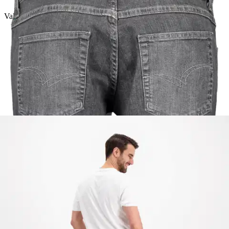
Valittu koko:
Valitse koko
W30L30
W31L30
W32L30
W33L30
W34L30
W35L30
W36L30
W38L30
W30L32
+14
Näytä lisää kokoja
Valitse toimitustapa
Nouto myymälästä
Toimitus
Ilmainen
Kotiin tai noutopisteeseen
Alk. 0 €
Siirry valitsemaan myymälä
Lee Cooper miesten kokotaulukko