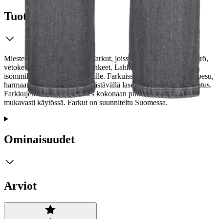
Tuotekuvaus
Miesten rennot viisitaskuiset farkut, joissa on keskikorkea vyötärö,
vetoketjukiinnitys ja suorat lahkeet. Lahkeissa on hyvin tilaa
isommillekin reisille ja pohkeille. Farkuissa on tummanharmaa pesu,
harmaat tikkaukset ja vettä säästävällä lasertekniikalla tehty kulutus.
Farkkujen materiaali on lähes kokonaan puuvillaa ja muotoutuu
mukavasti käytössä. Farkut on suunniteltu Suomessa.
Ominaisuudet
Arviot