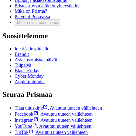
Bonus ja asiakasomistajuus
Prisma-myymälöiden yhteystiedot
Mikä on Prisma?
Palvelut Prismassa
Muuta evästeasetuksia
Suosittelemme
Ideat ja inspiraatio
Brändit
Asiakasomistajapäivät
Tilipäivä
Black Friday
Cyber Monday
Apple-uutuudet
Seuraa Prismaa
Tilaa uutiskirje
,
Avautuu uuteen välilehteen
Facebook
,
Avautuu uuteen välilehteen
Instagram
,
Avautuu uuteen välilehteen
YouTube
,
Avautuu uuteen välilehteen
TikTok
,
Avautuu uuteen välilehteen