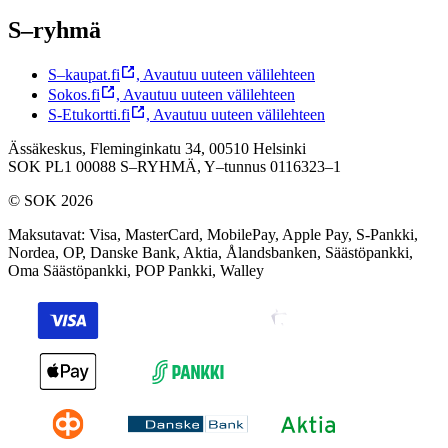
S–ryhmä
S–kaupat.fi
,
Avautuu uuteen välilehteen
Sokos.fi
,
Avautuu uuteen välilehteen
S-Etukortti.fi
,
Avautuu uuteen välilehteen
Ässäkeskus, Fleminginkatu 34, 00510 Helsinki
SOK PL1 00088 S–RYHMÄ,
Y–tunnus 0116323–1
© SOK 2026
Maksutavat
:
Visa, MasterCard, MobilePay, Apple Pay, S-Pankki,
Nordea, OP, Danske Bank, Aktia, Ålandsbanken, Säästöpankki,
Oma Säästöpankki, POP Pankki, Walley