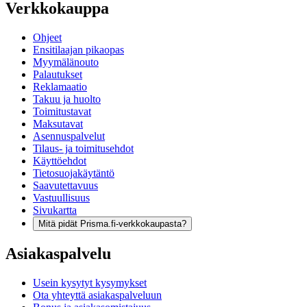
Verkkokauppa
Ohjeet
Ensitilaajan pikaopas
Myymälänouto
Palautukset
Reklamaatio
Takuu ja huolto
Toimitustavat
Maksutavat
Asennuspalvelut
Tilaus- ja toimitusehdot
Käyttöehdot
Tietosuojakäytäntö
Saavutettavuus
Vastuullisuus
Sivukartta
Mitä pidät Prisma.fi-verkkokaupasta?
Asiakaspalvelu
Usein kysytyt kysymykset
Ota yhteyttä asiakaspalveluun