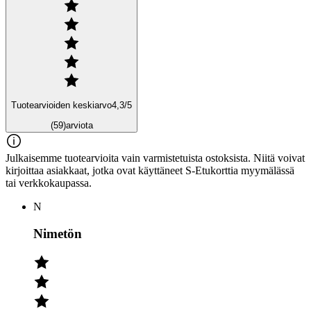
Tuotearvioiden keskiarvo
4,3
/5
(59)
arviota
Julkaisemme tuotearvioita vain varmistetuista ostoksista. Niitä voivat
kirjoittaa asiakkaat, jotka ovat käyttäneet S-Etukorttia myymälässä
tai verkkokaupassa.
N
Nimetön