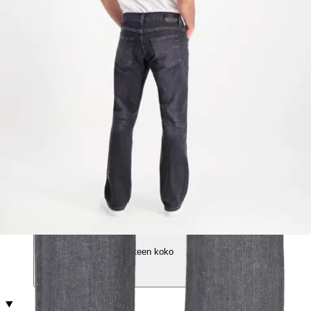
Ilmainen toimitus yli 100 €:n tilauksille
Postin pakettiautomaattiin tai
palvelupisteeseen!
Etu ei koske Suuri‑lisäpalvelulla toimitettavia tuotteita.
Tarkista myymäläsaatavuus
Valitse tuotteen koko