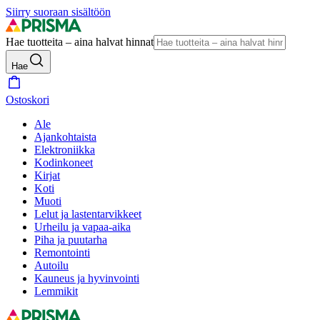
Siirry suoraan sisältöön
Hae tuotteita – aina halvat hinnat
Hae
Ostoskori
Ale
Ajankohtaista
Elektroniikka
Kodinkoneet
Kirjat
Koti
Muoti
Lelut ja lastentarvikkeet
Urheilu ja vapaa-aika
Piha ja puutarha
Remontointi
Autoilu
Kauneus ja hyvinvointi
Lemmikit