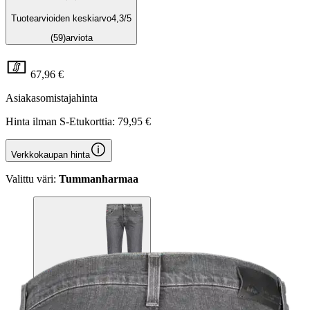
Tuotearvioiden keskiarvo
4,3
/5
(59)
arviota
67,96 €
Asiakasomistajahinta
Hinta ilman S-Etukorttia:
79,95 €
Verkkokaupan hinta
Valittu väri:
Tummanharmaa
Tummanharmaa