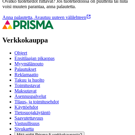
Ovatko tuotetiedot riittävät? Jos tuotetiedoissa on puutteita tai niitä
voisi muuten parantaa, anna palautetta.
Anna palautetta
,
Avautuu uuteen välilehteen
Verkkokauppa
Ohjeet
Ensitilaajan pikaopas
Myymälänouto
Palautukset
Reklamaatio
Takuu ja huolto
Toimitustavat
Maksutavat
Asennuspalvelut
Tilaus- ja toimitusehdot
Käyttöehdot
Tietosuojakäytäntö
Saavutettavuus
Vastuullisuus
Sivukartta
Mitä pidät Prisma.fi-verkkokaupasta?