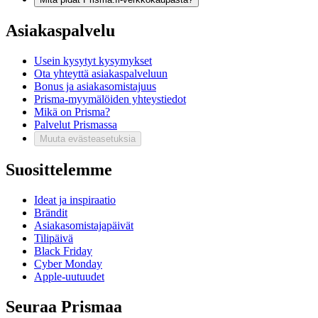
Asiakaspalvelu
Usein kysytyt kysymykset
Ota yhteyttä asiakaspalveluun
Bonus ja asiakasomistajuus
Prisma-myymälöiden yhteystiedot
Mikä on Prisma?
Palvelut Prismassa
Muuta evästeasetuksia
Suosittelemme
Ideat ja inspiraatio
Brändit
Asiakasomistajapäivät
Tilipäivä
Black Friday
Cyber Monday
Apple-uutuudet
Seuraa Prismaa