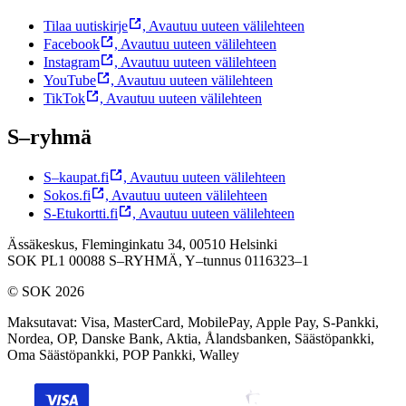
Tilaa uutiskirje
,
Avautuu uuteen välilehteen
Facebook
,
Avautuu uuteen välilehteen
Instagram
,
Avautuu uuteen välilehteen
YouTube
,
Avautuu uuteen välilehteen
TikTok
,
Avautuu uuteen välilehteen
S–ryhmä
S–kaupat.fi
,
Avautuu uuteen välilehteen
Sokos.fi
,
Avautuu uuteen välilehteen
S-Etukortti.fi
,
Avautuu uuteen välilehteen
Ässäkeskus, Fleminginkatu 34, 00510 Helsinki
SOK PL1 00088 S–RYHMÄ,
Y–tunnus 0116323–1
© SOK 2026
Maksutavat
:
Visa, MasterCard, MobilePay, Apple Pay, S-Pankki,
Nordea, OP, Danske Bank, Aktia, Ålandsbanken, Säästöpankki,
Oma Säästöpankki, POP Pankki, Walley