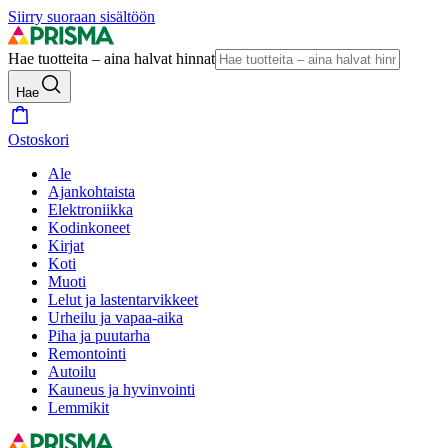
Siirry suoraan sisältöön
Hae tuotteita – aina halvat hinnat
Hae
Ostoskori
Ale
Ajankohtaista
Elektroniikka
Kodinkoneet
Kirjat
Koti
Muoti
Lelut ja lastentarvikkeet
Urheilu ja vapaa-aika
Piha ja puutarha
Remontointi
Autoilu
Kauneus ja hyvinvointi
Lemmikit