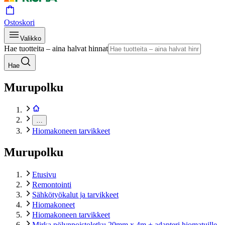
Ostoskori
Valikko
Hae tuotteita – aina halvat hinnat
Hae
Murupolku
…
Hiomakoneen tarvikkeet
Murupolku
Etusivu
Remontointi
Sähkötyökalut ja tarvikkeet
Hiomakoneet
Hiomakoneen tarvikkeet
Mirka pölynpoistoletku 20mm x 4m + adapteri hiomatuille