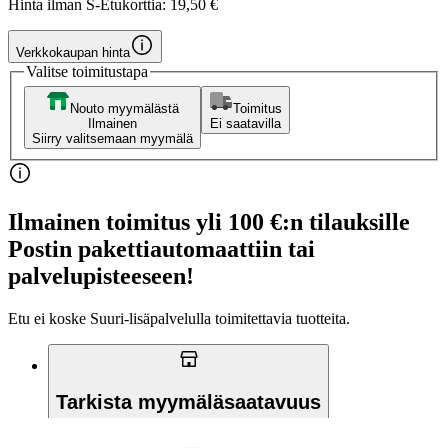
Hinta ilman S-Etukorttia:
19,50 €
Verkkokaupan hinta
Valitse toimitustapa
Nouto myymälästä
Toimitus
Ilmainen
Ei saatavilla
Siirry valitsemaan myymälä
Ilmainen toimitus yli 100 €:n tilauksille
Postin pakettiautomaattiin tai
palvelupisteeseen!
Etu ei koske Suuri‑lisäpalvelulla toimitettavia tuotteita.
Tarkista myymäläsaatavuus