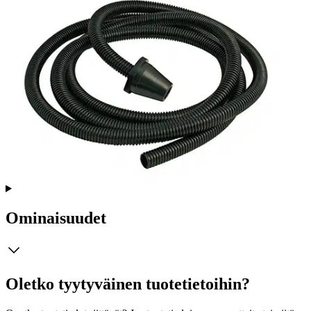
Tuotekuvaus
Mirka pölynpoistoletku on suunniteltu tehokkaaseen pölynpoistoon,
tarjoamalla optimaalisen yhteensopivuuden käsihiomatukien kanssa.
Kartioadapterin ansiosta se sopii monenkokoisiin imuriputkiin, joten
voit nauttia pölyttömästä työympäristöstä vaivattomasti. Mitat 20
mm x 4 m.
Ominaisuudet
Oletko tyytyväinen tuotetietoihin?