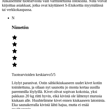
Julkaisemme tuotearvioita vain varmistetuista ostoksista. Niitä voivat
kirjoittaa asiakkaat, jotka ovat käyttäneet S-Etukorttia myymälässä
tai verkkokaupassa.
N
Nimetön
Tuotearvioiden keskiarvo
5
/5
Löylyt paranivat. Ostin sähkökiukaaseen uudet kivet kotiin
toimitettuna, ja ollaan nyt saunottu jo monta kertaa uusilla
paremmilla löylyillä. Kivet olivat sopivan kokoisia, yksi
pakkaus 20 kg riitti hyvin, eikä kivistä ole lähtenyt murusia
kiukaan alle. Huuhtelimme kivet ennen kiukaaseen latomista.
Eka saunakerralla kivistä lähti hajua, mutta ei enää