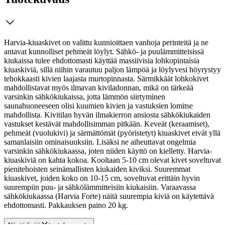
Harvia-kiuaskivet on valittu kunnioittaen vanhoja perinteitä ja ne
antavat kunnolliset pehmeät löylyt. Sähkö- ja puulämmitteisissä
kiukaissa tulee ehdottomasti käyttää massiivisia lohkopintaisia
kiuaskiviä, sillä niihin varautuu paljon lämpöä ja löylyvesi höyrystyy
tehokkaasti kivien laajasta murtopinnasta.
Särmikkäät lohkokivet
mahdollistavat myös ilmavan kiviladonnan, mikä on tärkeää
varsinkin sähkökiukaissa, jotta lämmön siirtyminen
saunahuoneeseen olisi kuumien kivien ja vastuksien lomitse
mahdollista. Kivitilan hyvän ilmakierron ansiosta sähkökiukaiden
vastukset kestävät mahdollisimman pitkään. Keveät (keraamiset),
pehmeät (vuolukivi) ja särmättömät (pyöristetyt) kiuaskivet eivät yllä
samanlaisiin ominaisuuksiin. Lisäksi ne aiheuttavat ongelmia
varsinkin sähkökiukaassa, joten niiden käyttö on kielletty. Harvia-
kiuaskiviä on kahta kokoa. Kooltaan 5-10 cm olevat kivet soveltuvat
pienitehoisten seinämallisten kiukaiden kiviksi. Suuremmat
kiuaskivet, joiden koko on 10-15 cm, soveltuvat erittäin hyvin
suurempiin puu- ja sähkölämmitteisiin kiukaisiin. Varaavassa
sähkökiukaassa (Harvia Forte) näitä suurempia kiviä on käytettävä
ehdottomasti. Pakkauksen paino 20 kg.