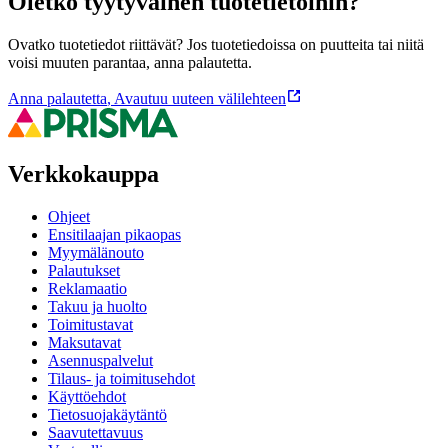
Oletko tyytyväinen tuotetietoihin?
Ovatko tuotetiedot riittävät? Jos tuotetiedoissa on puutteita tai niitä
voisi muuten parantaa, anna palautetta.
Anna palautetta
,
Avautuu uuteen välilehteen
Verkkokauppa
Ohjeet
Ensitilaajan pikaopas
Myymälänouto
Palautukset
Reklamaatio
Takuu ja huolto
Toimitustavat
Maksutavat
Asennuspalvelut
Tilaus- ja toimitusehdot
Käyttöehdot
Tietosuojakäytäntö
Saavutettavuus