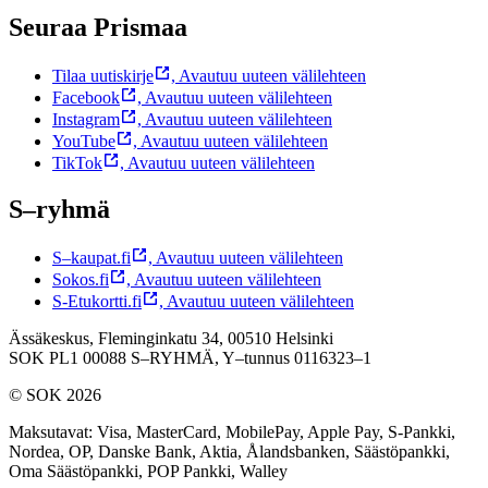
Seuraa Prismaa
Tilaa uutiskirje
,
Avautuu uuteen välilehteen
Facebook
,
Avautuu uuteen välilehteen
Instagram
,
Avautuu uuteen välilehteen
YouTube
,
Avautuu uuteen välilehteen
TikTok
,
Avautuu uuteen välilehteen
S–ryhmä
S–kaupat.fi
,
Avautuu uuteen välilehteen
Sokos.fi
,
Avautuu uuteen välilehteen
S-Etukortti.fi
,
Avautuu uuteen välilehteen
Ässäkeskus, Fleminginkatu 34, 00510 Helsinki
SOK PL1 00088 S–RYHMÄ,
Y–tunnus 0116323–1
© SOK 2026
Maksutavat
:
Visa, MasterCard, MobilePay, Apple Pay, S-Pankki,
Nordea, OP, Danske Bank, Aktia, Ålandsbanken, Säästöpankki,
Oma Säästöpankki, POP Pankki, Walley