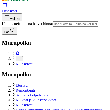
Ostoskori
Valikko
Hae tuotteita – aina halvat hinnat
Hae
Murupolku
…
Kiuaskivet
Murupolku
Etusivu
Remontointi
Sauna ja kylpyhuone
Kiukaat ja kiuastarvikkeet
Kiuaskivet
Harvia lohkopintainen kiuaskivi AC3000 pienitehoisille