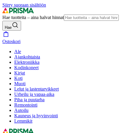
Siirry suoraan sisältöön
Hae tuotteita – aina halvat hinnat
Hae
Ostoskori
Ale
Ajankohtaista
Elektroniikka
Kodinkoneet
Kirjat
Koti
Muoti
Lelut ja lastentarvikkeet
Urheilu ja vapaa-aika
Piha ja puutarha
Remontointi
Autoilu
Kauneus ja hyvinvointi
Lemmikit