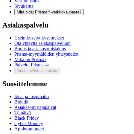
Vastuullisuus
Sivukartta
Mitä pidät Prisma.fi-verkkokaupasta?
Asiakaspalvelu
Usein kysytyt kysymykset
Ota yhteyttä asiakaspalveluun
Bonus ja asiakasomistajuus
Prisma-myymälöiden yhteystiedot
Mikä on Prisma?
Palvelut Prismassa
Muuta evästeasetuksia
Suosittelemme
Ideat ja inspiraatio
Brändit
Asiakasomistajapäivät
Tilipäivä
Black Friday
Cyber Monday
Apple-uutuudet