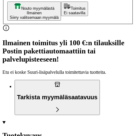
Nouto myymälästä
Toimitus
Ilmainen
Ei saatavilla
Siirry valitsemaan myymälä
Ilmainen toimitus yli 100 €:n tilauksille
Postin pakettiautomaattiin tai
palvelupisteeseen!
Etu ei koske Suuri‑lisäpalvelulla toimitettavia tuotteita.
Tarkista myymäläsaatavuus
Tuotekuvaus