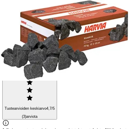
Näytä lisää
tuotekuvausta
Ominaisuudet
Arviot
Tuotearvioiden keskiarvo
4,7
/5
(3)
arviota