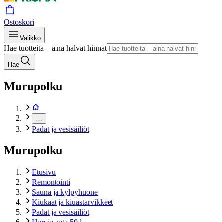
Ostoskori
Valikko
Hae tuotteita – aina halvat hinnat
Hae
Murupolku
…
Padat ja vesisäiliöt
Murupolku
Etusivu
Remontointi
Sauna ja kylpyhuone
Kiukaat ja kiuastarvikkeet
Padat ja vesisäiliöt
Harvia pata 50 l