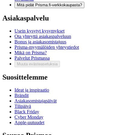
Mitä pidät Prisma.fi-verkkokaupasta?
Asiakaspalvelu
Usein kysytyt kysymykset
Ota yhteyttä asiakaspalveluun
Bonus ja asiakasomistajuus
Prisma-myymälöiden yhteystiedot
Mikä on Prisma?
Palvelut Prismassa
Muuta evästeasetuksia
Suosittelemme
Ideat ja inspiraatio
Brändit
Asiakasomistajapäivät
Tilipäivä
Black Friday
Cyber Monday
Apple-uutuudet