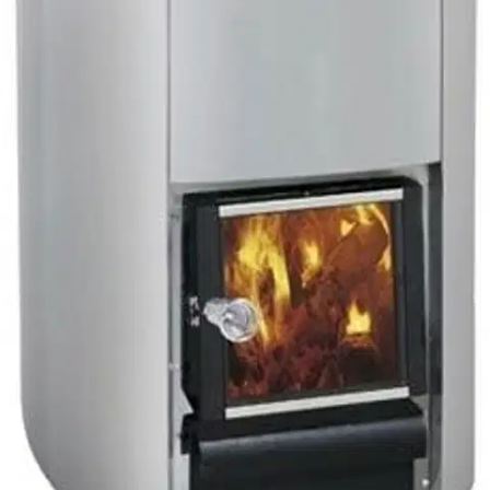
Tuotekuvaus
Harvia-pata 50L on suunniteltu suurempien vesimäärien
lämmittämiseen ensisijaisesti mökkioloissa. Kestävä,
ruostumattomasta teräksestä valmistettu sisäpata on luotettavaa
Harvia laatua ja se on helposti nostettavissa puhdistusta varten. 50
litran padan tulitilan rakenteen ansiosta palaminen on rauhallista ja
lämpö kohdistuu suoraan sisäpadan alle, jolloin vesi lämpenee
tehokkaasti. Vaihdettava tulitila varmistaa tuotteen pitkäikäisen
käytön.
Ominaisuudet
Oletko tyytyväinen tuotetietoihin?