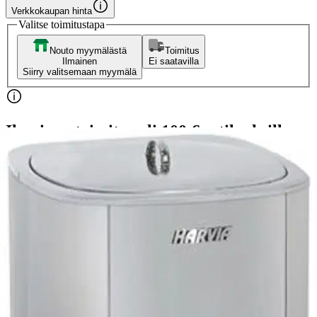
Verkkokaupan hinta
Valitse toimitustapa
Nouto myymälästä
Toimitus
Ilmainen
Ei saatavilla
Siirry valitsemaan myymälä
Ilmainen toimitus yli 100 €:n tilauksille
Postin pakettiautomaattiin tai
palvelupisteeseen!
Etu ei koske Suuri‑lisäpalvelulla toimitettavia tuotteita.
Tarkista myymäläsaatavuus