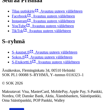
Seuraa Prismaa
Tilaa uutiskirje
,
Avautuu uuteen välilehteen
Facebook
,
Avautuu uuteen välilehteen
Instagram
,
Avautuu uuteen välilehteen
YouTube
,
Avautuu uuteen välilehteen
TikTok
,
Avautuu uuteen välilehteen
S–ryhmä
S–kaupat.fi
,
Avautuu uuteen välilehteen
Sokos.fi
,
Avautuu uuteen välilehteen
S-Etukortti.fi
,
Avautuu uuteen välilehteen
Ässäkeskus, Fleminginkatu 34, 00510 Helsinki
SOK PL1 00088 S–RYHMÄ,
Y–tunnus 0116323–1
© SOK 2026
Maksutavat
:
Visa, MasterCard, MobilePay, Apple Pay, S-Pankki,
Nordea, OP, Danske Bank, Aktia, Ålandsbanken, Säästöpankki,
Oma Säästöpankki, POP Pankki, Walley