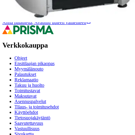
Ovatko tuotetiedot riittävät? Jos tuotetiedoissa on puutteita tai niitä
voisi muuten parantaa, anna palautetta.
Anna palautetta
,
Avautuu uuteen välilehteen
Verkkokauppa
Ohjeet
Ensitilaajan pikaopas
Myymälänouto
Palautukset
Reklamaatio
Takuu ja huolto
Toimitustavat
Maksutavat
Asennuspalvelut
Tilaus- ja toimitusehdot
Käyttöehdot
Tietosuojakäytäntö
Saavutettavuus
Vastuullisuus
Sivukartta