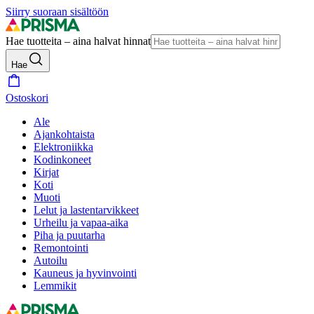
Siirry suoraan sisältöön
Hae tuotteita – aina halvat hinnat
Hae
Ostoskori
Ale
Ajankohtaista
Elektroniikka
Kodinkoneet
Kirjat
Koti
Muoti
Lelut ja lastentarvikkeet
Urheilu ja vapaa-aika
Piha ja puutarha
Remontointi
Autoilu
Kauneus ja hyvinvointi
Lemmikit