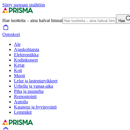
Siirry suoraan sisältöön
Hae tuotteita – aina halvat hinnat
Hae
Ostoskori
Ale
Ajankohtaista
Elektroniikka
Kodinkoneet
Kirjat
Koti
Muoti
Lelut ja lastentarvikkeet
Urheilu ja vapaa-aika
Piha ja puutarha
Remontointi
Autoilu
Kauneus ja hyvinvointi
Lemmikit