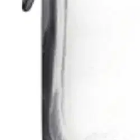
Arviot
Tuotearvioiden keskiarvo
5
/5
(1)
arvio
Julkaisemme tuotearvioita vain varmistetuista ostoksista. Niitä voivat 
N
Nimetön