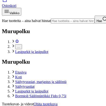
Ostoskori
Valikko
Hae tuotteita – aina halvat hinnat
Hae
Murupolku
…
Lasipurkit ja lasipullot
Murupolku
Etusivu
Koti
Säilytysrasiat, marjastus ja säilöntä
Säilytysastiat
Lasipurkit ja lasipullot
Bormioli Säilöntätölkki Fido 0,75l
Tuotekuvat- ja videot
Ohita tuotekuva