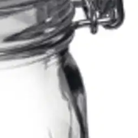
, vältä siis suuria lämpötilaeroja. Kaadettuasi kuumaa hilloa
 säilyy hyvin suljetussa purkissa kuukausia, jopa vuosia.
Tavallisesta
estävä ilman tiivistekumia. Metallinen sulkijamekanismi saattaa