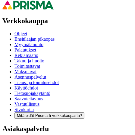
Verkkokauppa
Ohjeet
Ensitilaajan pikaopas
Myymälänouto
Palautukset
Reklamaatio
Takuu ja huolto
Toimitustavat
Maksutavat
Asennuspalvelut
Tilaus- ja toimitusehdot
Käyttöehdot
Tietosuojakäytäntö
Saavutettavuus
Vastuullisuus
Sivukartta
Mitä pidät Prisma.fi-verkkokaupasta?
Asiakaspalvelu