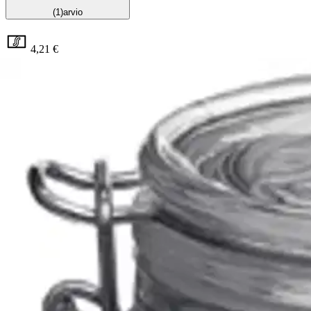
(1)
arvio
4,21 €
Asiakasomistajahinta
Hinta ilman S-Etukorttia:
4,95 €
Verkkokaupan hinta
Valitse toimitustapa
Nouto myymälästä
Toimitus
Ilmainen
Kotiin tai noutopisteeseen
Alk. 0 €
Siirry valitsemaan myymälä
Ilmainen toimitus yli 100 €:n tilauksille Po
Etu ei koske Suuri‑lisäpalvelulla toimitettavia tuotteita.