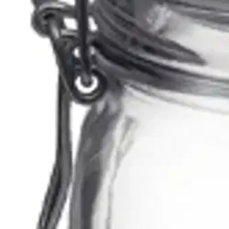
Tarkista myymäläsaatavuus
Tuotekuvaus
Ilmatiivis lasitölkki patenttikannella säilöntään ja säilytykseen. Kauni
steriloituihin kuumiin tölkkeihin, täytä piripintaan ja sulje kansi heti.
taloussokerista valmistettuja hilloja säilytetään jääkaapissa, hilloso
värjäytyä konepesussa. Kumitiiviste on kuluva osa. Säilönnän hygieenis
Näytä lisää
tuotekuvausta
Ominaisuudet