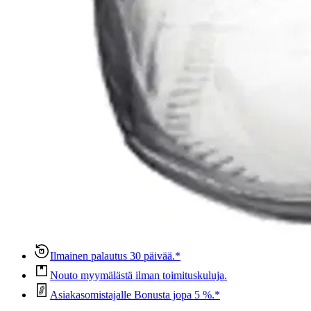
Tuotearvioiden keskiarvo
5
/5
Näppärän kätevä purkki. Lasipurkki on kaunis katsella ja kätev
4 vuotta sitten
Oletko tyytyväinen tuotetietoihin?
Ovatko tuotetiedot riittävät? Jos tuotetiedoissa on puutteita tai niitä v
Anna palautetta
,
Avautuu uuteen välilehteen
Ilmainen palautus 30 päivää.*
Nouto myymälästä ilman toimituskuluja.
Asiakasomistajalle Bonusta jopa 5 %.*