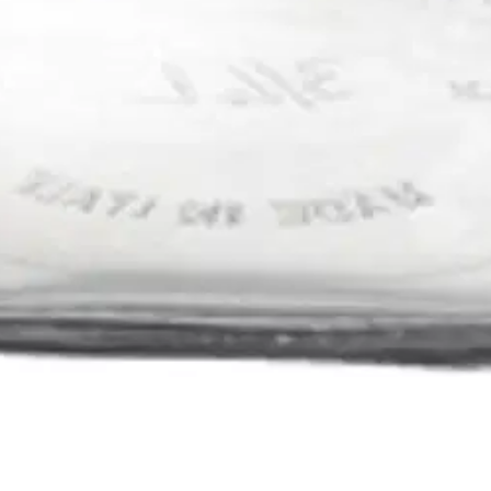
ämpi käytössä kuin tavallinen kierrekansinen purkki.
oisi muuten parantaa, anna palautetta.