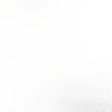
kirjoittaa asiakkaat, jotka ovat käyttäneet S-Etukorttia myymälässä tai 