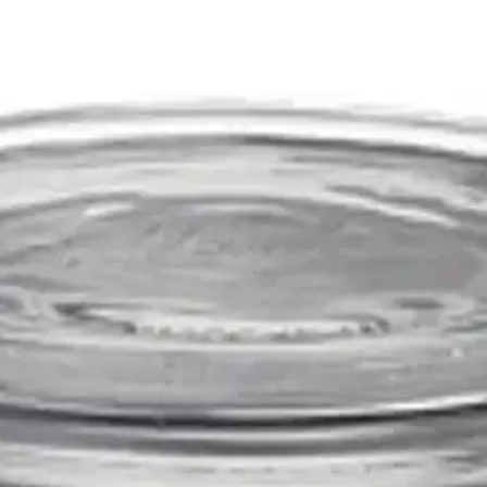
stin pakettiautomaattiin tai palvelupisteesee