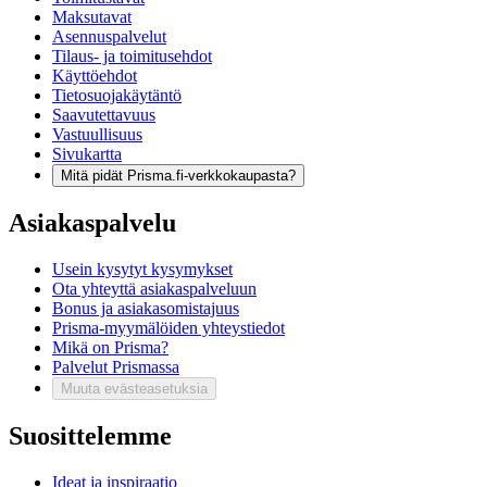
Maksutavat
Asennuspalvelut
Tilaus- ja toimitusehdot
Käyttöehdot
Tietosuojakäytäntö
Saavutettavuus
Vastuullisuus
Sivukartta
Mitä pidät Prisma.fi-verkkokaupasta?
Asiakaspalvelu
Usein kysytyt kysymykset
Ota yhteyttä asiakaspalveluun
Bonus ja asiakasomistajuus
Prisma-myymälöiden yhteystiedot
Mikä on Prisma?
Palvelut Prismassa
Muuta evästeasetuksia
Suosittelemme
Ideat ja inspiraatio