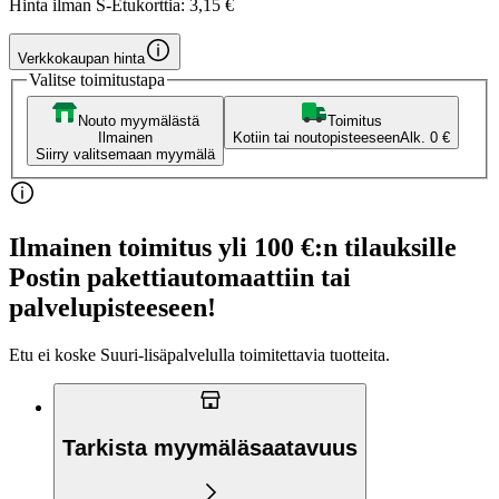
Hinta ilman S-Etukorttia:
3,15 €
Verkkokaupan hinta
Valitse toimitustapa
Nouto myymälästä
Toimitus
Ilmainen
Kotiin tai noutopisteeseen
Alk. 0 €
Siirry valitsemaan myymälä
Ilmainen toimitus yli 100 €:n tilauksille
Postin pakettiautomaattiin tai
palvelupisteeseen!
Etu ei koske Suuri‑lisäpalvelulla toimitettavia tuotteita.
Tarkista myymäläsaatavuus