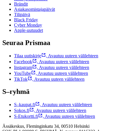
Brändit
Asiakasomistajapäivät
Tilipäivä
Black Friday
Cyber Monday
Apple-uutuudet
Seuraa Prismaa
Tilaa uutiskirje
,
Avautuu uuteen välilehteen
Facebook
,
Avautuu uuteen välilehteen
Instagram
,
Avautuu uuteen välilehteen
YouTube
,
Avautuu uuteen välilehteen
TikTok
,
Avautuu uuteen välilehteen
S–ryhmä
S–kaupat.fi
,
Avautuu uuteen välilehteen
Sokos.fi
,
Avautuu uuteen välilehteen
S-Etukortti.fi
,
Avautuu uuteen välilehteen
Ässäkeskus, Fleminginkatu 34, 00510 Helsinki