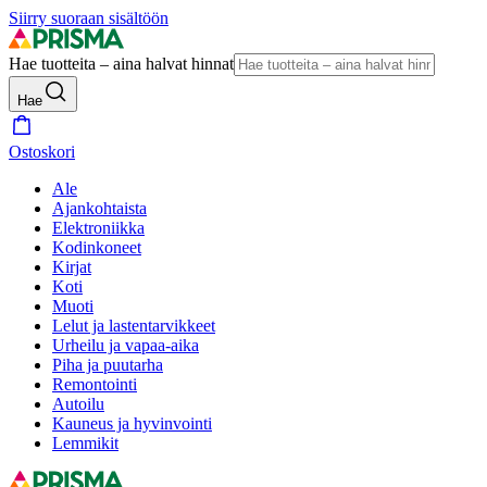
Siirry suoraan sisältöön
Hae tuotteita – aina halvat hinnat
Hae
Ostoskori
Ale
Ajankohtaista
Elektroniikka
Kodinkoneet
Kirjat
Koti
Muoti
Lelut ja lastentarvikkeet
Urheilu ja vapaa-aika
Piha ja puutarha
Remontointi
Autoilu
Kauneus ja hyvinvointi
Lemmikit