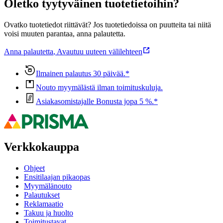
Oletko tyytyväinen tuotetietoihin?
Ovatko tuotetiedot riittävät? Jos tuotetiedoissa on puutteita tai niitä
voisi muuten parantaa, anna palautetta.
Anna palautetta
,
Avautuu uuteen välilehteen
Ilmainen palautus 30 päivää.*
Nouto myymälästä ilman toimituskuluja.
Asiakasomistajalle Bonusta jopa 5 %.*
Verkkokauppa
Ohjeet
Ensitilaajan pikaopas
Myymälänouto
Palautukset
Reklamaatio
Takuu ja huolto
Toimitustavat