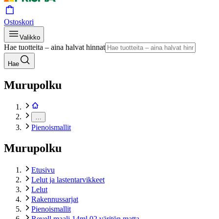
Ostoskori
Valikko
Hae tuotteita – aina halvat hinnat
Hae
Murupolku
…
Pienoismallit
Murupolku
Etusivu
Lelut ja lastentarvikkeet
Lelut
Rakennussarjat
Pienoismallit
Revell maali 14ml 02 väritön matta