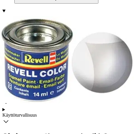
Tuotekuvaus
Emalimaali pienoismallien maalaamista varten. Purkin tilavuus 14
ml.
VAROITUS! Käytettävä ainoastaan aikuisen tarkassa valvonnassa.
VAROITUS! Varo avotulta!
Ominaisuudet
Käyttöturvallisuus