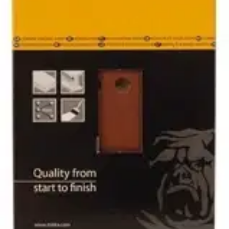
Postin pakettiautomaattiin tai
palvelupisteeseen!
Etu ei koske Suuri‑lisäpalvelulla toimitettavia tuotteita.
Tarkista myymäläsaatavuus
Tuotekuvaus
Tarrakiinnitteinen hiomakolmio puun, metallien ja tasoitteiden
hiontaan. Kolmio sopii mm. Black & Decker multi -ja Ryobi
EMS180RV koneisiin. Karkeus K80. Pakkaus sisältää 5
hiomakolmiota.