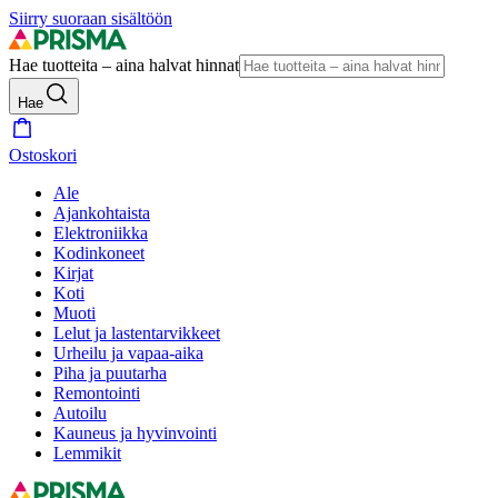
Siirry suoraan sisältöön
Hae tuotteita – aina halvat hinnat
Hae
Ostoskori
Ale
Ajankohtaista
Elektroniikka
Kodinkoneet
Kirjat
Koti
Muoti
Lelut ja lastentarvikkeet
Urheilu ja vapaa-aika
Piha ja puutarha
Remontointi
Autoilu
Kauneus ja hyvinvointi
Lemmikit