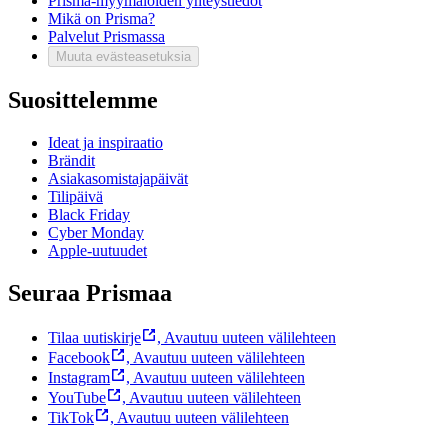
Prisma-myymälöiden yhteystiedot
Mikä on Prisma?
Palvelut Prismassa
Muuta evästeasetuksia
Suosittelemme
Ideat ja inspiraatio
Brändit
Asiakasomistajapäivät
Tilipäivä
Black Friday
Cyber Monday
Apple-uutuudet
Seuraa Prismaa
Tilaa uutiskirje
,
Avautuu uuteen välilehteen
Facebook
,
Avautuu uuteen välilehteen
Instagram
,
Avautuu uuteen välilehteen
YouTube
,
Avautuu uuteen välilehteen
TikTok
,
Avautuu uuteen välilehteen