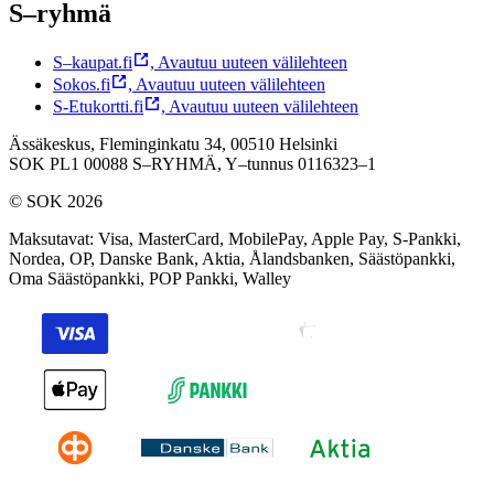
S–ryhmä
S–kaupat.fi
,
Avautuu uuteen välilehteen
Sokos.fi
,
Avautuu uuteen välilehteen
S-Etukortti.fi
,
Avautuu uuteen välilehteen
Ässäkeskus, Fleminginkatu 34, 00510 Helsinki
SOK PL1 00088 S–RYHMÄ,
Y–tunnus 0116323–1
© SOK 2026
Maksutavat
:
Visa, MasterCard, MobilePay, Apple Pay, S-Pankki,
Nordea, OP, Danske Bank, Aktia, Ålandsbanken, Säästöpankki,
Oma Säästöpankki, POP Pankki, Walley