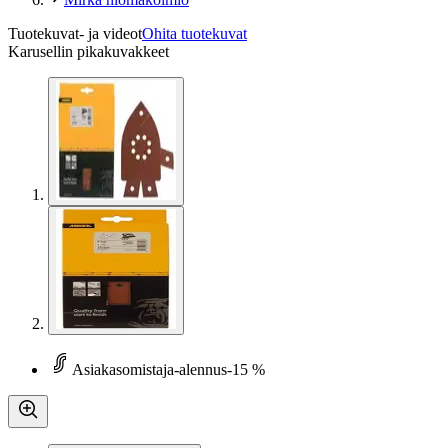
Tuotekuvat- ja videot
Ohita tuotekuvat
Karusellin pikakuvakkeet
Asiakasomistaja-alennus
-15 %