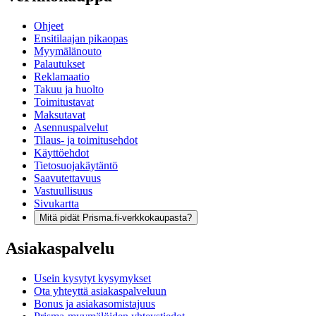
Ohjeet
Ensitilaajan pikaopas
Myymälänouto
Palautukset
Reklamaatio
Takuu ja huolto
Toimitustavat
Maksutavat
Asennuspalvelut
Tilaus- ja toimitusehdot
Käyttöehdot
Tietosuojakäytäntö
Saavutettavuus
Vastuullisuus
Sivukartta
Mitä pidät Prisma.fi-verkkokaupasta?
Asiakaspalvelu
Usein kysytyt kysymykset
Ota yhteyttä asiakaspalveluun
Bonus ja asiakasomistajuus