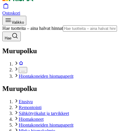
Ostoskori
Valikko
Hae tuotteita – aina halvat hinnat
Hae
Murupolku
…
Hiontakoneiden hiomapaperit
Murupolku
Etusivu
Remontointi
Sähkötyökalut ja tarvikkeet
Hiomakoneet
Hiontakoneiden hiomapaperit
Mirka hiomakolmio