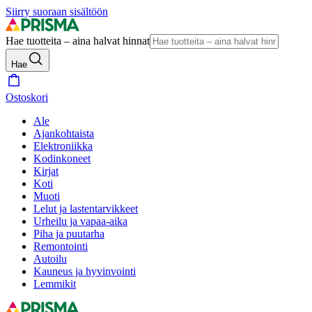
Siirry suoraan sisältöön
Hae tuotteita – aina halvat hinnat
Hae
Ostoskori
Ale
Ajankohtaista
Elektroniikka
Kodinkoneet
Kirjat
Koti
Muoti
Lelut ja lastentarvikkeet
Urheilu ja vapaa-aika
Piha ja puutarha
Remontointi
Autoilu
Kauneus ja hyvinvointi
Lemmikit