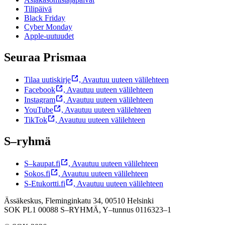
Tilipäivä
Black Friday
Cyber Monday
Apple-uutuudet
Seuraa Prismaa
Tilaa uutiskirje
,
Avautuu uuteen välilehteen
Facebook
,
Avautuu uuteen välilehteen
Instagram
,
Avautuu uuteen välilehteen
YouTube
,
Avautuu uuteen välilehteen
TikTok
,
Avautuu uuteen välilehteen
S–ryhmä
S–kaupat.fi
,
Avautuu uuteen välilehteen
Sokos.fi
,
Avautuu uuteen välilehteen
S-Etukortti.fi
,
Avautuu uuteen välilehteen
Ässäkeskus, Fleminginkatu 34, 00510 Helsinki
SOK PL1 00088 S–RYHMÄ,
Y–tunnus 0116323–1