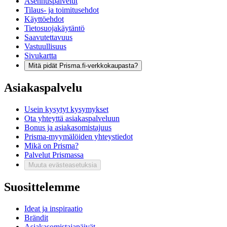
Asennuspalvelut
Tilaus- ja toimitusehdot
Käyttöehdot
Tietosuojakäytäntö
Saavutettavuus
Vastuullisuus
Sivukartta
Mitä pidät Prisma.fi-verkkokaupasta?
Asiakaspalvelu
Usein kysytyt kysymykset
Ota yhteyttä asiakaspalveluun
Bonus ja asiakasomistajuus
Prisma-myymälöiden yhteystiedot
Mikä on Prisma?
Palvelut Prismassa
Muuta evästeasetuksia
Suosittelemme
Ideat ja inspiraatio
Brändit
Asiakasomistajapäivät