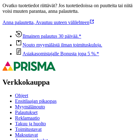
Ovatko tuotetiedot riittävät? Jos tuotetiedoissa on puutteita tai niitä
voisi muuten parantaa, anna palautetta.
Anna palautetta
,
Avautuu uuteen välilehteen
Ilmainen palautus 30 päivää.*
Nouto myymälästä ilman toimituskuluja.
Asiakasomistajalle Bonusta jopa 5 %.*
Verkkokauppa
Ohjeet
Ensitilaajan pikaopas
Myymälänouto
Palautukset
Reklamaatio
Takuu ja huolto
Toimitustavat
Maksutavat