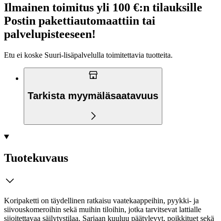
Ilmainen toimitus yli 100 €:n tilauksille
Postin pakettiautomaattiin tai
palvelupisteeseen!
Etu ei koske Suuri‑lisäpalvelulla toimitettavia tuotteita.
Tarkista myymäläsaatavuus
Tuotekuvaus
Koripaketti on täydellinen ratkaisu vaatekaappeihin, pyykki- ja
siivouskomeroihin sekä muihin tiloihin, jotka tarvitsevat lattialle
sijoitettavaa säilytystilaa. Sarjaan kuuluu päätylevyt, poikkituet sekä