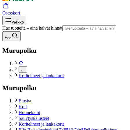
Ostoskori
Valikko
Hae tuotteita – aina halvat hinnat
Hae
Murupolku
…
Koritelineet ja lankakorit
Murupolku
Etusivu
Koti
Huonekalut
Säilytyskalusteet
Koritelineet ja lankakorit
Elfa Basic koripaketti 745510 74x55x54cm valkoinen