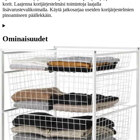
korit. Laajenna korijärjestelmäsi toimintoja laajalla
lisävarustevalikoimalla. Käytä jatkosarjaa useiden korijärjestelmien
pinoamiseen päällekkäin.
Ominaisuudet
Arviot
Tuotearvioiden keskiarvo
4,5
/5