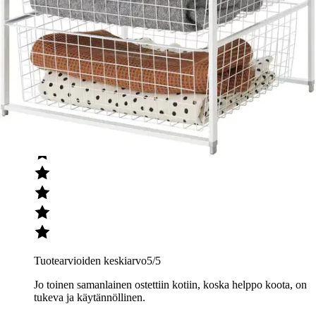
(6)
arviota
Julkaisemme tuotearvioita vain varmistetuista ostoksista. Niitä voivat
kirjoittaa asiakkaat, jotka ovat käyttäneet S-Etukorttia myymälässä
tai verkkokaupassa.
N
Nimetön
Tuotearvioiden keskiarvo
5
/5
Jo toinen samanlainen ostettiin kotiin, koska helppo koota, on
tukeva ja käytännöllinen.