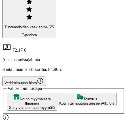
Tuotearvioiden keskiarvo
4,5
/5
(6)
arviota
72,17 €
Asiakasomistajahinta
Hinta ilman S-Etukorttia:
84,90 €
Verkkokaupan hinta
Valitse toimitustapa
Nouto myymälästä
Toimitus
Ilmainen
Kotiin tai noutopisteeseen
Alk. 0 €
Siirry valitsemaan myymälä