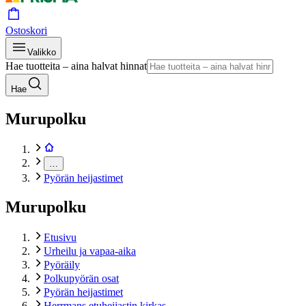
Ostoskori
Valikko
Hae tuotteita – aina halvat hinnat
Hae
Murupolku
…
Pyörän heijastimet
Murupolku
Etusivu
Urheilu ja vapaa-aika
Pyöräily
Polkupyörän osat
Pyörän heijastimet
Herrmans etuheijastin kirkas