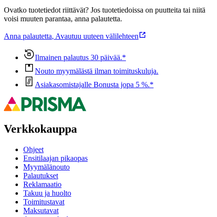
Ovatko tuotetiedot riittävät? Jos tuotetiedoissa on puutteita tai niitä
voisi muuten parantaa, anna palautetta.
Anna palautetta
,
Avautuu uuteen välilehteen
Ilmainen palautus 30 päivää.*
Nouto myymälästä ilman toimituskuluja.
Asiakasomistajalle Bonusta jopa 5 %.*
Verkkokauppa
Ohjeet
Ensitilaajan pikaopas
Myymälänouto
Palautukset
Reklamaatio
Takuu ja huolto
Toimitustavat
Maksutavat