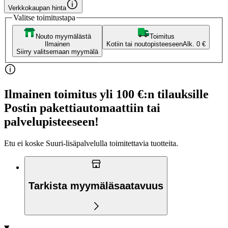
Verkkokaupan hinta
Valitse toimitustapa
Nouto myymälästä
Toimitus
Ilmainen
Kotiin tai noutopisteeseen
Alk. 0 €
Siirry valitsemaan myymälä
Ilmainen toimitus yli 100 €:n tilauksille
Postin pakettiautomaattiin tai
palvelupisteeseen!
Etu ei koske Suuri‑lisäpalvelulla toimitettavia tuotteita.
Tarkista myymäläsaatavuus