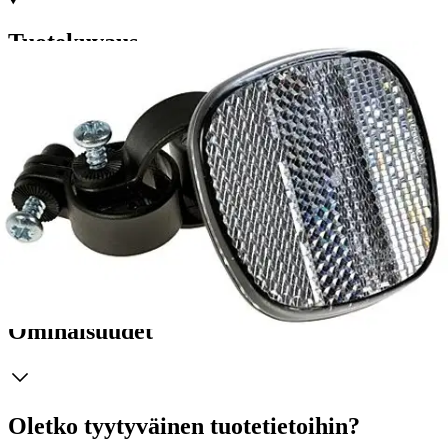
Tuotekuvaus
Herrmans etuheijastin kirkas on suunniteltu erityisesti
ohjainkannattimeen kiinnitettäväksi, tarjoten lisää näkyvyyttä ja
turvallisuutta pyöräillessä. Tämä heijastin on E IV A BS K
hyväksytty, mikä takaa sen laadun ja luotettavuuden. Sen kompakti
52x52 mm koko sopii hyvin ohjaustankoon, jonka halkaisija on 22-
25,4 mm. Malli FR-7 tekee asennuksesta vaivatonta ja varmistaa,
että pysyt näkyvissä liikenteessä, olitpa sitten työmatkalla tai
kaupunkiajossa.
Ominaisuudet
Oletko tyytyväinen tuotetietoihin?