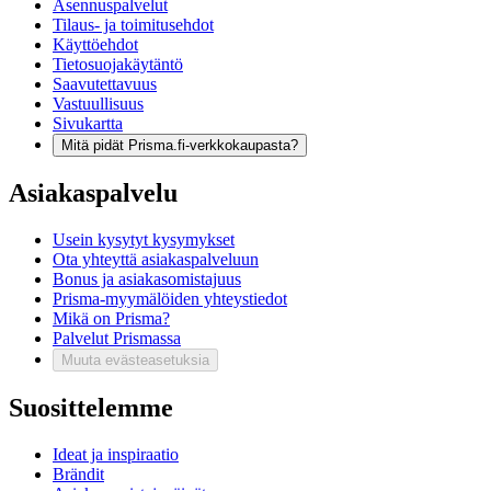
Asennuspalvelut
Tilaus- ja toimitusehdot
Käyttöehdot
Tietosuojakäytäntö
Saavutettavuus
Vastuullisuus
Sivukartta
Mitä pidät Prisma.fi-verkkokaupasta?
Asiakaspalvelu
Usein kysytyt kysymykset
Ota yhteyttä asiakaspalveluun
Bonus ja asiakasomistajuus
Prisma-myymälöiden yhteystiedot
Mikä on Prisma?
Palvelut Prismassa
Muuta evästeasetuksia
Suosittelemme
Ideat ja inspiraatio
Brändit