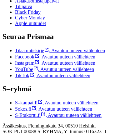
Asiakasomistajapäivät
Tilipäivä
Black Friday
Cyber Monday
Apple-uutuudet
Seuraa Prismaa
Tilaa uutiskirje
,
Avautuu uuteen välilehteen
Facebook
,
Avautuu uuteen välilehteen
Instagram
,
Avautuu uuteen välilehteen
YouTube
,
Avautuu uuteen välilehteen
TikTok
,
Avautuu uuteen välilehteen
S–ryhmä
S–kaupat.fi
,
Avautuu uuteen välilehteen
Sokos.fi
,
Avautuu uuteen välilehteen
S-Etukortti.fi
,
Avautuu uuteen välilehteen
Ässäkeskus, Fleminginkatu 34, 00510 Helsinki
SOK PL1 00088 S–RYHMÄ,
Y–tunnus 0116323–1