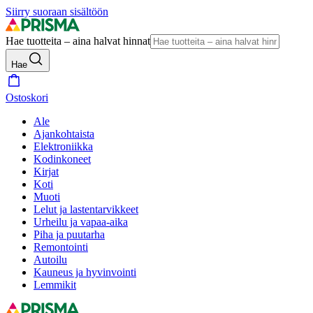
Siirry suoraan sisältöön
Hae tuotteita – aina halvat hinnat
Hae
Ostoskori
Ale
Ajankohtaista
Elektroniikka
Kodinkoneet
Kirjat
Koti
Muoti
Lelut ja lastentarvikkeet
Urheilu ja vapaa-aika
Piha ja puutarha
Remontointi
Autoilu
Kauneus ja hyvinvointi
Lemmikit