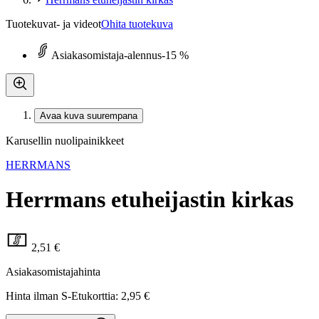
Tuotekuvat- ja videot
Ohita tuotekuva
Asiakasomistaja-alennus
-15 %
Avaa kuva suurempana
Karusellin nuolipainikkeet
HERRMANS
Herrmans etuheijastin kirkas
2,51 €
Asiakasomistajahinta
Hinta ilman S-Etukorttia:
2,95 €