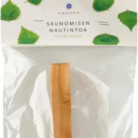
Verkkokaupan hinta
Valitse toimitustapa
Nouto myymälästä
Toimitus
Ilmainen
Kotiin tai noutopisteeseen
Alk. 0 €
Siirry valitsemaan myymälä
Ilmainen toimitus yli 100 €:n tilauksille
Postin pakettiautomaattiin tai
palvelupisteeseen!
Etu ei koske Suuri‑lisäpalvelulla toimitettavia tuotteita.
Tarkista myymäläsaatavuus