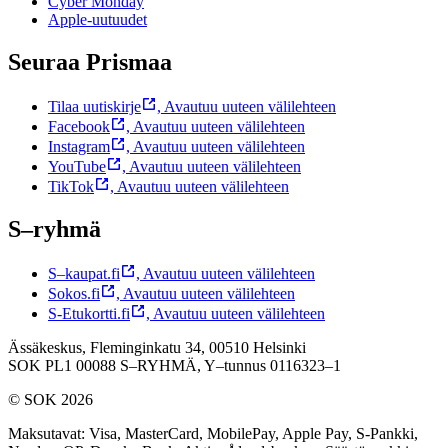
Cyber Monday
Apple-uutuudet
Seuraa Prismaa
Tilaa uutiskirje
,
Avautuu uuteen välilehteen
Facebook
,
Avautuu uuteen välilehteen
Instagram
,
Avautuu uuteen välilehteen
YouTube
,
Avautuu uuteen välilehteen
TikTok
,
Avautuu uuteen välilehteen
S–ryhmä
S–kaupat.fi
,
Avautuu uuteen välilehteen
Sokos.fi
,
Avautuu uuteen välilehteen
S-Etukortti.fi
,
Avautuu uuteen välilehteen
Ässäkeskus, Fleminginkatu 34, 00510 Helsinki
SOK PL1 00088 S–RYHMÄ,
Y–tunnus 0116323–1
© SOK 2026
Maksutavat
:
Visa, MasterCard, MobilePay, Apple Pay, S-Pankki,