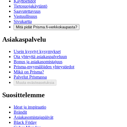
Käyttöehdot
Tietosuojakäytäntö
Saavutettavuus
Vastuullisuus
Sivukartta
Mitä pidät Prisma.fi-verkkokaupasta?
Asiakaspalvelu
Usein kysytyt kysymykset
Ota yhteyttä asiakaspalveluun
Bonus ja asiakasomistajuus
Prisma-myymälöiden yhteystiedot
Mikä on Prisma?
Palvelut Prismassa
Muuta evästeasetuksia
Suosittelemme
Ideat ja inspiraatio
Brändit
Asiakasomistajapäivät
Black Friday