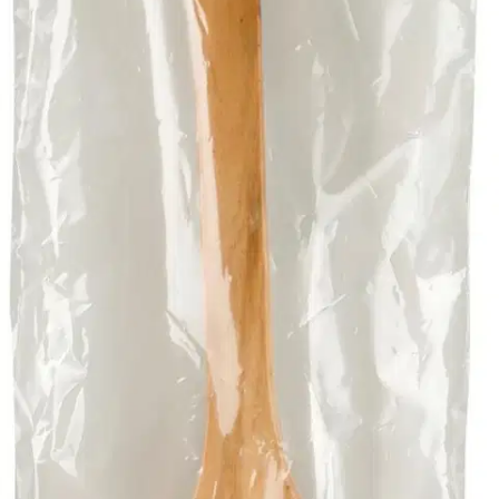
Tuotekuvaus
Puinen löylykauha sekä Savusauna 10 ml ja Eukalyptus 10 ml.
Savusaunan ja eukalyptuksen tuoksuiset saunatuoksut valmistetaan
aidoista 100% eteerisistä öljyistä ja luonnon tervasta. Lisää 2-6
tippaa saunatuoksua löylykauhalliseen vettä, heitä kiukaalle ja nauti
tuoksuvista saunahetkistä.
Ominaisuudet
Oletko tyytyväinen tuotetietoihin?
Ovatko tuotetiedot riittävät? Jos tuotetiedoissa on puutteita tai niitä