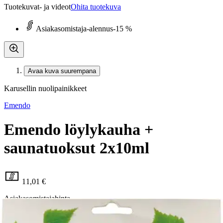
Tuotekuvat- ja videot
Ohita tuotekuva
Asiakasomistaja-alennus
-15 %
Avaa kuva suurempana
Karusellin nuolipainikkeet
Emendo
Emendo löylykauha +
saunatuoksut 2x10ml
11,01 €
Asiakasomistajahinta
Hinta ilman S-Etukorttia:
12,95 €