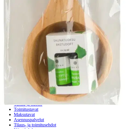
voisi muuten parantaa, anna palautetta.
Anna palautetta
,
Avautuu uuteen välilehteen
Ilmainen palautus 30 päivää.*
Nouto myymälästä ilman toimituskuluja.
Asiakasomistajalle Bonusta jopa 5 %.*
Verkkokauppa
Ohjeet
Ensitilaajan pikaopas
Myymälänouto
Palautukset
Reklamaatio
Takuu ja huolto
Toimitustavat
Maksutavat
Asennuspalvelut
Tilaus- ja toimitusehdot