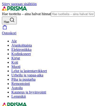
Siirry suoraan sisältöön
Hae tuotteita – aina halvat hinnat
Hae
Ostoskori
Ale
Ajankohtaista
Elektroniikka
Kodinkoneet
Kirjat
Koti
Muoti
Lelut ja lastentarvikkeet
Urheilu ja vapaa-aika
Piha ja puutarha
Remontointi
Autoilu
Kauneus ja hyvinvointi
Lemmikit