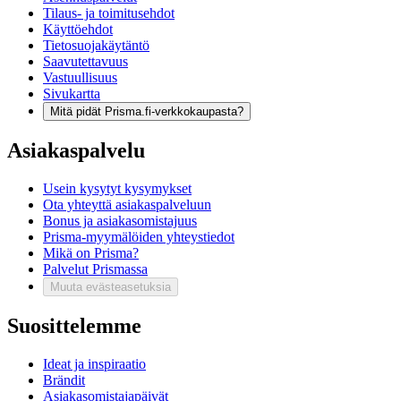
Tilaus- ja toimitusehdot
Käyttöehdot
Tietosuojakäytäntö
Saavutettavuus
Vastuullisuus
Sivukartta
Mitä pidät Prisma.fi-verkkokaupasta?
Asiakaspalvelu
Usein kysytyt kysymykset
Ota yhteyttä asiakaspalveluun
Bonus ja asiakasomistajuus
Prisma-myymälöiden yhteystiedot
Mikä on Prisma?
Palvelut Prismassa
Muuta evästeasetuksia
Suosittelemme
Ideat ja inspiraatio
Brändit
Asiakasomistajapäivät