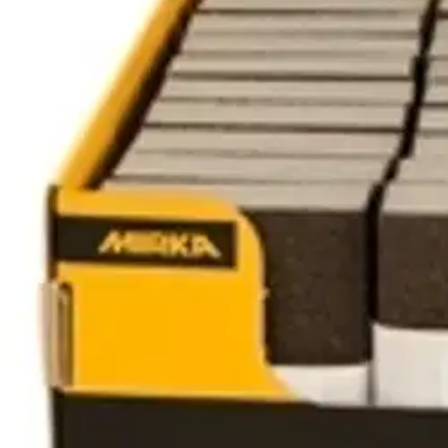
Tarkista myymäläsaatavuus
Tuotekuvaus
Hiomasieni, jossa on kova vaahtomuoviydin ja hiomajyviä sienen jokai
eli karkea/medium. Koko 100 x 70 x 28 mm
Ominaisuudet
Oletko tyytyväinen tuotetietoihin?