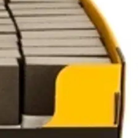
 Sopii 90-asteen kulmien hiomiseen ja on vedenkestävä. Karkeus 60/100