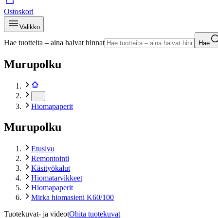
Ostoskori
Valikko
Hae tuotteita – aina halvat hinnat
Hae
Murupolku
…
Hiomapaperit
Murupolku
Etusivu
Remontointi
Käsityökalut
Hiomatarvikkeet
Hiomapaperit
Mirka hiomasieni K60/100
Tuotekuvat- ja videot
Ohita tuotekuvat