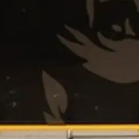
stin pakettiautomaattiin tai palvelupisteesee