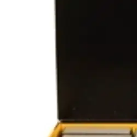
Mirka hiomasieni K60/100
1,53 €
Asiakasomistajahinta
Hinta ilman S-Etukorttia:
1,80 €
Verkkokaupan hinta
Valitse toimitustapa
Nouto myymälästä
Toimitus
Ilmainen
Kotiin tai noutopisteeseen
Alk. 0 €
Siirry valitsemaan myymälä
Ilmainen toimitus yli 100 €:n tilauksille Po
Etu ei koske Suuri‑lisäpalvelulla toimitettavia tuotteita.