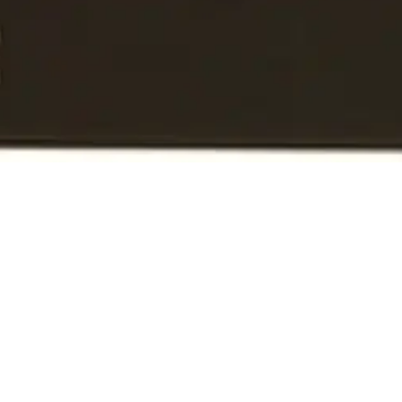
oisi muuten parantaa, anna palautetta.