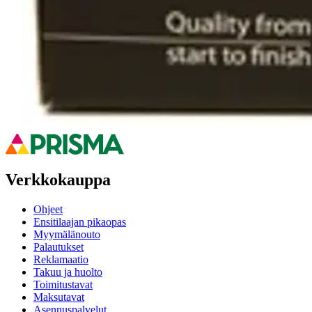
Ovatko tuotetiedot riittävät? Jos tuotetiedoissa on puutteita tai niitä v
Anna palautetta
,
Avautuu uuteen välilehteen
Ilmainen palautus 30 päivää.*
Nouto myymälästä ilman toimituskuluja.
Asiakasomistajalle Bonusta jopa 5 %.*
Verkkokauppa
Ohjeet
Ensitilaajan pikaopas
Myymälänouto
Palautukset
Reklamaatio
Takuu ja huolto
Toimitustavat
Maksutavat
Asennuspalvelut