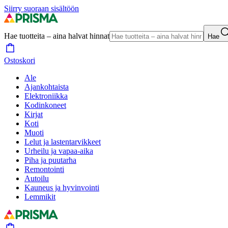
Siirry suoraan sisältöön
Hae tuotteita – aina halvat hinnat
Hae
Ostoskori
Ale
Ajankohtaista
Elektroniikka
Kodinkoneet
Kirjat
Koti
Muoti
Lelut ja lastentarvikkeet
Urheilu ja vapaa-aika
Piha ja puutarha
Remontointi
Autoilu
Kauneus ja hyvinvointi
Lemmikit