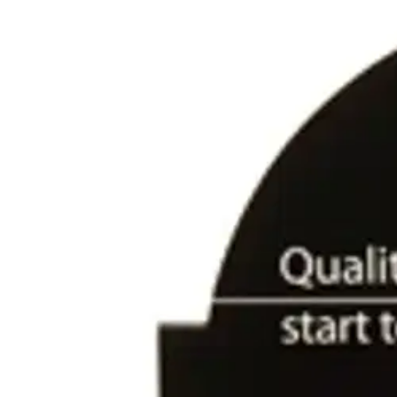
Karusellin nuolipainikkeet
Seuraava
Karusellin pikakuvakkeet
Mirka