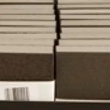
sella puolella. Soveltuu erinomaisesti erilaisten pintojen käsittelyyn.