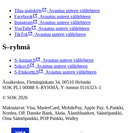
Tilaa uutiskirje
,
Avautuu uuteen välilehteen
Facebook
,
Avautuu uuteen välilehteen
Instagram
,
Avautuu uuteen välilehteen
YouTube
,
Avautuu uuteen välilehteen
TikTok
,
Avautuu uuteen välilehteen
S–ryhmä
S–kaupat.fi
,
Avautuu uuteen välilehteen
Sokos.fi
,
Avautuu uuteen välilehteen
S-Etukortti.fi
,
Avautuu uuteen välilehteen
Ässäkeskus, Fleminginkatu 34, 00510 Helsinki
SOK PL1 00088 S–RYHMÄ,
Y–tunnus 0116323–1
© SOK 2026
Maksutavat
:
Visa, MasterCard, MobilePay, Apple Pay, S-Pankki,
Nordea, OP, Danske Bank, Aktia, Ålandsbanken, Säästöpankki,
Oma Säästöpankki, POP Pankki, Walley