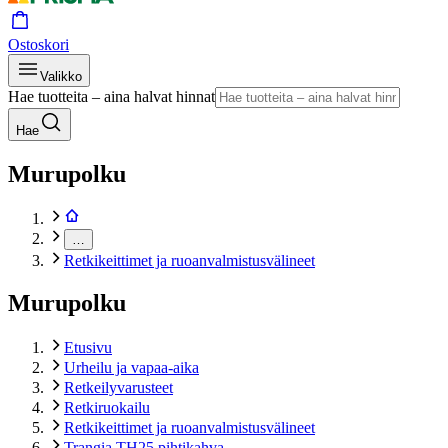
Ostoskori
Valikko
Hae tuotteita – aina halvat hinnat
Hae
Murupolku
…
Retkikeittimet ja ruoanvalmistusvälineet
Murupolku
Etusivu
Urheilu ja vapaa-aika
Retkeilyvarusteet
Retkiruokailu
Retkikeittimet ja ruoanvalmistusvälineet
Trangia TH25 pihtikahva