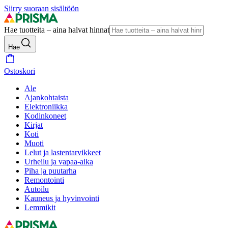
Siirry suoraan sisältöön
Hae tuotteita – aina halvat hinnat
Hae
Ostoskori
Ale
Ajankohtaista
Elektroniikka
Kodinkoneet
Kirjat
Koti
Muoti
Lelut ja lastentarvikkeet
Urheilu ja vapaa-aika
Piha ja puutarha
Remontointi
Autoilu
Kauneus ja hyvinvointi
Lemmikit