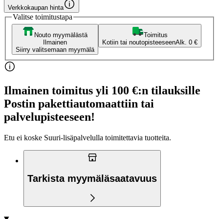
Verkkokaupan hinta
Valitse toimitustapa
Nouto myymälästä
Toimitus
Ilmainen
Kotiin tai noutopisteeseen
Alk. 0 €
Siirry valitsemaan myymälä
Ilmainen toimitus yli 100 €:n tilauksille
Postin pakettiautomaattiin tai
palvelupisteeseen!
Etu ei koske Suuri‑lisäpalvelulla toimitettavia tuotteita.
Tarkista myymäläsaatavuus