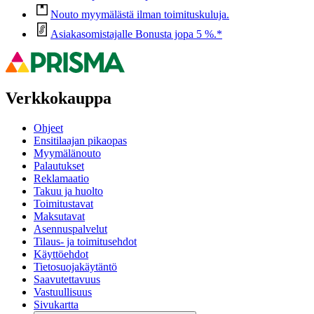
Nouto myymälästä ilman toimituskuluja.
Asiakasomistajalle Bonusta jopa 5 %.*
Verkkokauppa
Ohjeet
Ensitilaajan pikaopas
Myymälänouto
Palautukset
Reklamaatio
Takuu ja huolto
Toimitustavat
Maksutavat
Asennuspalvelut
Tilaus- ja toimitusehdot
Käyttöehdot
Tietosuojakäytäntö
Saavutettavuus
Vastuullisuus
Sivukartta