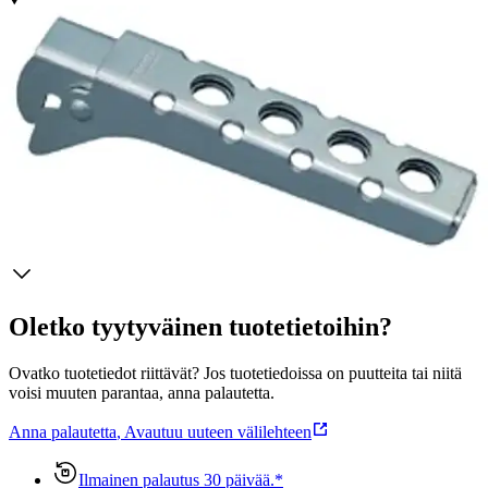
Tuotekuvaus
Pihtikahva, joka sopii kaikkiin Trangian astioihin.
Ominaisuudet
Oletko tyytyväinen tuotetietoihin?
Ovatko tuotetiedot riittävät? Jos tuotetiedoissa on puutteita tai niitä
voisi muuten parantaa, anna palautetta.
Anna palautetta
,
Avautuu uuteen välilehteen
Ilmainen palautus 30 päivää.*