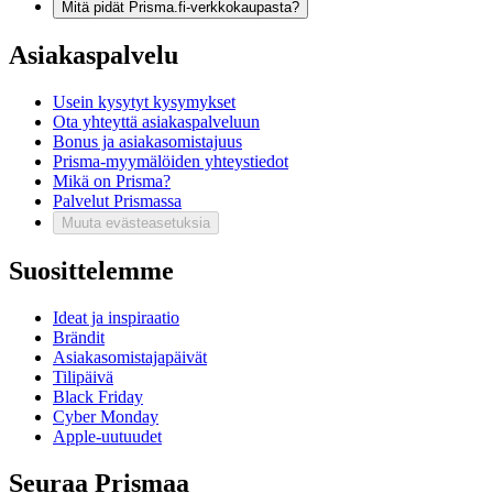
Mitä pidät Prisma.fi-verkkokaupasta?
Asiakaspalvelu
Usein kysytyt kysymykset
Ota yhteyttä asiakaspalveluun
Bonus ja asiakasomistajuus
Prisma-myymälöiden yhteystiedot
Mikä on Prisma?
Palvelut Prismassa
Muuta evästeasetuksia
Suosittelemme
Ideat ja inspiraatio
Brändit
Asiakasomistajapäivät
Tilipäivä
Black Friday
Cyber Monday
Apple-uutuudet
Seuraa Prismaa