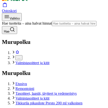
Ostoskori
Valikko
Hae tuotteita – aina halvat hinnat
Hae
Murupolku
…
Valmistasoitteet ja kitit
Murupolku
Etusivu
Remontointi
Tasoitteet, laastit, täytteet ja vedeneristys
Valmistasoitteet ja kitit
Tikkurila pikasilote Presto 200 ml valkoinen