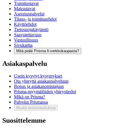
Toimitustavat
Maksutavat
Asennuspalvelut
Tilaus- ja toimitusehdot
Käyttöehdot
Tietosuojakäytäntö
Saavutettavuus
Vastuullisuus
Sivukartta
Mitä pidät Prisma.fi-verkkokaupasta?
Asiakaspalvelu
Usein kysytyt kysymykset
Ota yhteyttä asiakaspalveluun
Bonus ja asiakasomistajuus
Prisma-myymälöiden yhteystiedot
Mikä on Prisma?
Palvelut Prismassa
Muuta evästeasetuksia
Suosittelemme