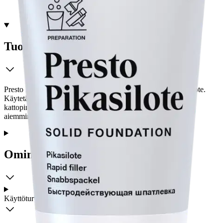
Tuotekuvaus
Presto Pikasilote on nopeasti kuivuva, vesiohenteinen pikasilote.
Käytetään naarmujen paikkaukseen ja viimeistelyyn seinä- ja
kattopinnoilla kuivissa sisätiloissa. Soveltuu sekä uusille että
aiemmin maalatuille pinnoille.
Ominaisuudet
Käyttöturvallisuus