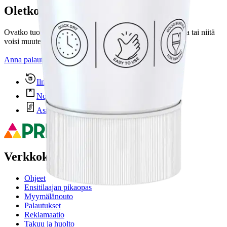
Oletko tyytyväinen tuotetietoihin?
Ovatko tuotetiedot riittävät? Jos tuotetiedoissa on puutteita tai niitä
voisi muuten parantaa, anna palautetta.
Anna palautetta
,
Avautuu uuteen välilehteen
Ilmainen palautus 30 päivää.*
Nouto myymälästä ilman toimituskuluja.
Asiakasomistajalle Bonusta jopa 5 %.*
Verkkokauppa
Ohjeet
Ensitilaajan pikaopas
Myymälänouto
Palautukset
Reklamaatio
Takuu ja huolto