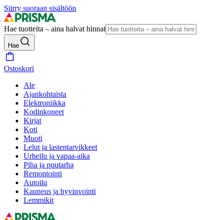
Siirry suoraan sisältöön
Hae tuotteita – aina halvat hinnat
Hae
Ostoskori
Ale
Ajankohtaista
Elektroniikka
Kodinkoneet
Kirjat
Koti
Muoti
Lelut ja lastentarvikkeet
Urheilu ja vapaa-aika
Piha ja puutarha
Remontointi
Autoilu
Kauneus ja hyvinvointi
Lemmikit