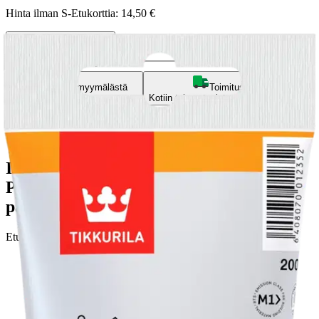
Hinta ilman S-Etukorttia:
14,50 €
Verkkokaupan hinta
Valitse toimitustapa
Nouto myymälästä
Toimitus
Ilmainen
Kotiin tai noutopisteeseen
Alk. 0 €
Siirry valitsemaan myymälä
Ilmainen toimitus yli 100 €:n tilauksille
Postin pakettiautomaattiin tai
palvelupisteeseen!
Etu ei koske Suuri‑lisäpalvelulla toimitettavia tuotteita.
Tarkista myymäläsaatavuus