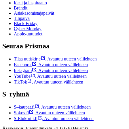
Ideat ja inspiraatio
Brändit
Asiakasomistajapäivät
Tilipäivä
Black Friday
Cyber Monday
Apple-uutuudet
Seuraa Prismaa
Tilaa uutiskirje
,
Avautuu uuteen välilehteen
Facebook
,
Avautuu uuteen välilehteen
Instagram
,
Avautuu uuteen välilehteen
YouTube
,
Avautuu uuteen välilehteen
TikTok
,
Avautuu uuteen välilehteen
S–ryhmä
S–kaupat.fi
,
Avautuu uuteen välilehteen
Sokos.fi
,
Avautuu uuteen välilehteen
S-Etukortti.fi
,
Avautuu uuteen välilehteen
Ässäkeskus, Fleminginkatu 34, 00510 Helsinki