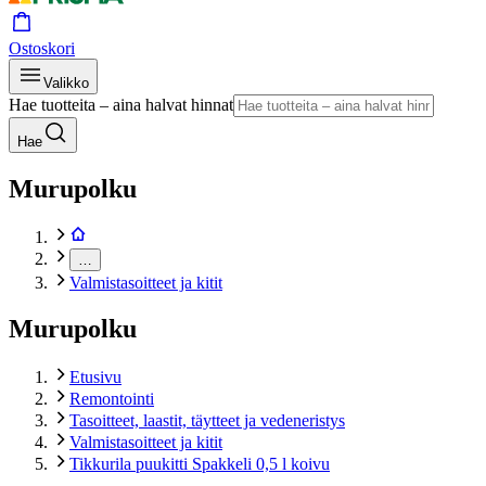
Ostoskori
Valikko
Hae tuotteita – aina halvat hinnat
Hae
Murupolku
…
Valmistasoitteet ja kitit
Murupolku
Etusivu
Remontointi
Tasoitteet, laastit, täytteet ja vedeneristys
Valmistasoitteet ja kitit
Tikkurila puukitti Spakkeli 0,5 l koivu