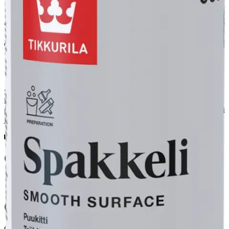
Tuotekuvaus
Spakkeli Puukitti on vesiohenteinen erikoiskitti puupintojen kolojen
kittaukseen sisätiloissa, jäljittelee kuivuttuaan käsittelemättömän
puupinnan värejä. Kittauspaikka soveltuu lakattavaksi, maalattavaksi
ja petsattavaksi.
Ominaisuudet
Oletko tyytyväinen tuotetietoihin?
Ovatko tuotetiedot riittävät? Jos tuotetiedoissa on puutteita tai niitä