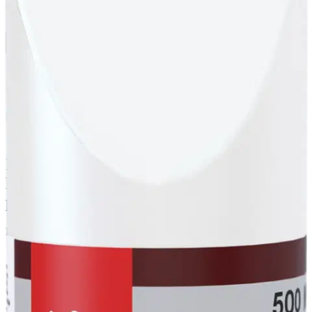
Hinta ilman S-Etukorttia:
15,95 €
Verkkokaupan hinta
Valitse toimitustapa
Nouto myymälästä
Toimitus
Ilmainen
Kotiin tai noutopisteeseen
Alk. 0 €
Siirry valitsemaan myymälä
Ilmainen toimitus yli 100 €:n tilauksille
Postin pakettiautomaattiin tai
palvelupisteeseen!
Etu ei koske Suuri‑lisäpalvelulla toimitettavia tuotteita.
Tarkista myymäläsaatavuus