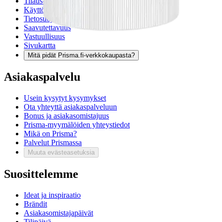
Tilaus- ja toimitusehdot
Käyttöehdot
Tietosuojakäytäntö
Saavutettavuus
Vastuullisuus
Sivukartta
Mitä pidät Prisma.fi-verkkokaupasta?
Asiakaspalvelu
Usein kysytyt kysymykset
Ota yhteyttä asiakaspalveluun
Bonus ja asiakasomistajuus
Prisma-myymälöiden yhteystiedot
Mikä on Prisma?
Palvelut Prismassa
Muuta evästeasetuksia
Suosittelemme
Ideat ja inspiraatio
Brändit
Asiakasomistajapäivät
Tilipäivä