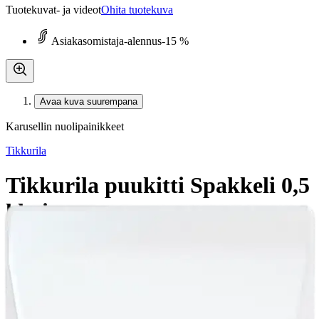
Tuotekuvat- ja videot
Ohita tuotekuva
Asiakasomistaja-alennus
-15 %
Avaa kuva suurempana
Karusellin nuolipainikkeet
Tikkurila
Tikkurila puukitti Spakkeli 0,5
l koivu
13,56 €
Asiakasomistajahinta
31,90 €/l