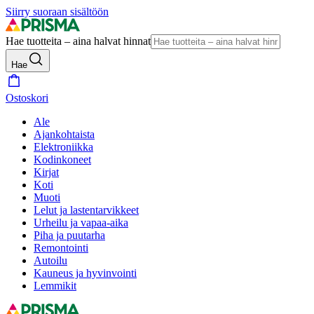
Siirry suoraan sisältöön
Hae tuotteita – aina halvat hinnat
Hae
Ostoskori
Ale
Ajankohtaista
Elektroniikka
Kodinkoneet
Kirjat
Koti
Muoti
Lelut ja lastentarvikkeet
Urheilu ja vapaa-aika
Piha ja puutarha
Remontointi
Autoilu
Kauneus ja hyvinvointi
Lemmikit