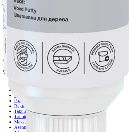
voisi muuten parantaa, anna palautetta.
Anna palautetta
,
Avautuu uuteen välilehteen
Ilmainen palautus 30 päivää.*
Nouto myymälästä ilman toimituskuluja.
Asiakasomistajalle Bonusta jopa 5 %.*
Verkkokauppa
Ohjeet
Ensitilaajan pikaopas
Myymälänouto
Palautukset
Reklamaatio
Takuu ja huolto
Toimitustavat
Maksutavat
Asennuspalvelut