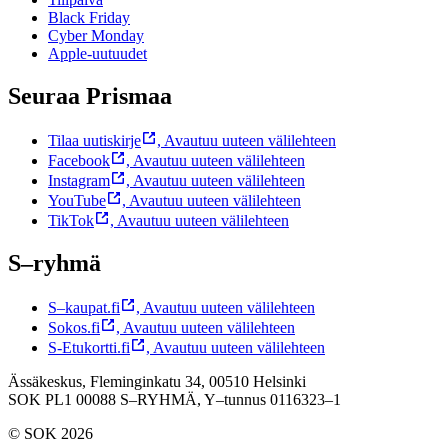
Black Friday
Cyber Monday
Apple-uutuudet
Seuraa Prismaa
Tilaa uutiskirje
,
Avautuu uuteen välilehteen
Facebook
,
Avautuu uuteen välilehteen
Instagram
,
Avautuu uuteen välilehteen
YouTube
,
Avautuu uuteen välilehteen
TikTok
,
Avautuu uuteen välilehteen
S–ryhmä
S–kaupat.fi
,
Avautuu uuteen välilehteen
Sokos.fi
,
Avautuu uuteen välilehteen
S-Etukortti.fi
,
Avautuu uuteen välilehteen
Ässäkeskus, Fleminginkatu 34, 00510 Helsinki
SOK PL1 00088 S–RYHMÄ,
Y–tunnus 0116323–1
© SOK 2026