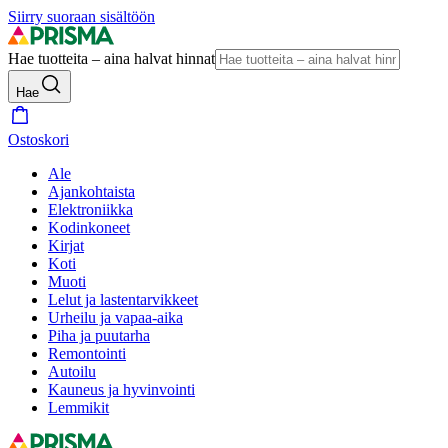
Siirry suoraan sisältöön
Hae tuotteita – aina halvat hinnat
Hae
Ostoskori
Ale
Ajankohtaista
Elektroniikka
Kodinkoneet
Kirjat
Koti
Muoti
Lelut ja lastentarvikkeet
Urheilu ja vapaa-aika
Piha ja puutarha
Remontointi
Autoilu
Kauneus ja hyvinvointi
Lemmikit