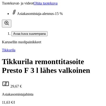
Tuotekuvat- ja videot
Ohita tuotekuva
Asiakasomistaja-alennus
-15 %
Avaa kuva suurempana
Karusellin nuolipainikkeet
Tikkurila
Tikkurila remonttitasoite
Presto F 3 l lähes valkoinen
29,67 €
Asiakasomistajahinta
11,63 €/l