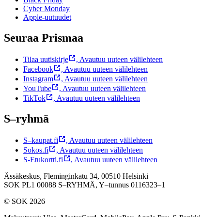
Cyber Monday
Apple-uutuudet
Seuraa Prismaa
Tilaa uutiskirje
,
Avautuu uuteen välilehteen
Facebook
,
Avautuu uuteen välilehteen
Instagram
,
Avautuu uuteen välilehteen
YouTube
,
Avautuu uuteen välilehteen
TikTok
,
Avautuu uuteen välilehteen
S–ryhmä
S–kaupat.fi
,
Avautuu uuteen välilehteen
Sokos.fi
,
Avautuu uuteen välilehteen
S-Etukortti.fi
,
Avautuu uuteen välilehteen
Ässäkeskus, Fleminginkatu 34, 00510 Helsinki
SOK PL1 00088 S–RYHMÄ,
Y–tunnus 0116323–1
© SOK 2026