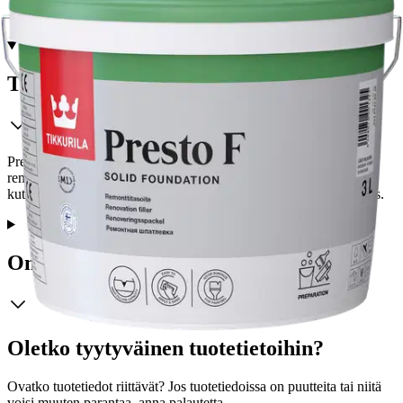
Tuotekuvaus
Presto F on vesiohenteinen, käyttövalmis lähes valkoinen
remonttitasoite. Helposti työstettävän Presto F remonttitasoitteen
kutistuminen on erittäin vähäistä ja sillä on erinomainen tarttuvuus.
Ominaisuudet
Oletko tyytyväinen tuotetietoihin?
Ovatko tuotetiedot riittävät? Jos tuotetiedoissa on puutteita tai niitä
voisi muuten parantaa, anna palautetta.