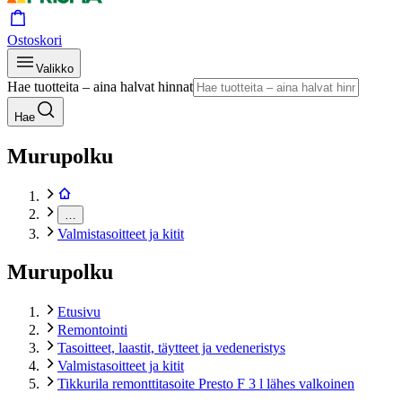
Ostoskori
Valikko
Hae tuotteita – aina halvat hinnat
Hae
Murupolku
…
Valmistasoitteet ja kitit
Murupolku
Etusivu
Remontointi
Tasoitteet, laastit, täytteet ja vedeneristys
Valmistasoitteet ja kitit
Tikkurila remonttitasoite Presto F 3 l lähes valkoinen