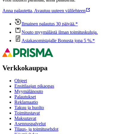
Anna palautetta
,
Avautuu uuteen välilehteen
Ilmainen palautus 30 päivää.*
Nouto myymälästä ilman toimituskuluja.
Asiakasomistajalle Bonusta jopa 5 %.*
Verkkokauppa
Ohjeet
Ensitilaajan pikaopas
Myymälänouto
Palautukset
Reklamaatio
Takuu ja huolto
Toimitustavat
Maksutavat
Asennuspalvelut
Tilaus- ja toimitusehdot