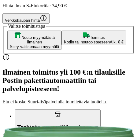
Hinta ilman S-Etukorttia:
34,90 €
Verkkokaupan hinta
Valitse toimitustapa
Nouto myymälästä
Toimitus
Ilmainen
Kotiin tai noutopisteeseen
Alk. 0 €
Siirry valitsemaan myymälä
Ilmainen toimitus yli 100 €:n tilauksille
Postin pakettiautomaattiin tai
palvelupisteeseen!
Etu ei koske Suuri‑lisäpalvelulla toimitettavia tuotteita.
Tarkista myymäläsaatavuus