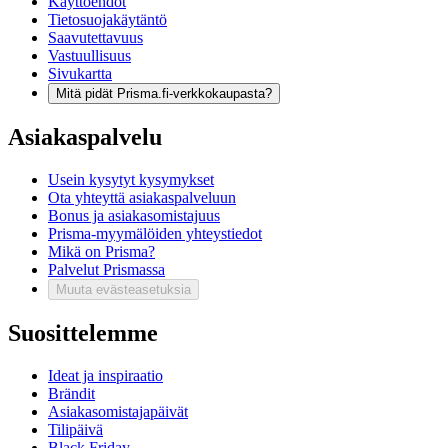
Käyttöehdot
Tietosuojakäytäntö
Saavutettavuus
Vastuullisuus
Sivukartta
Mitä pidät Prisma.fi-verkkokaupasta?
Asiakaspalvelu
Usein kysytyt kysymykset
Ota yhteyttä asiakaspalveluun
Bonus ja asiakasomistajuus
Prisma-myymälöiden yhteystiedot
Mikä on Prisma?
Palvelut Prismassa
Muuta evästeasetuksia
Suosittelemme
Ideat ja inspiraatio
Brändit
Asiakasomistajapäivät
Tilipäivä
Black Friday