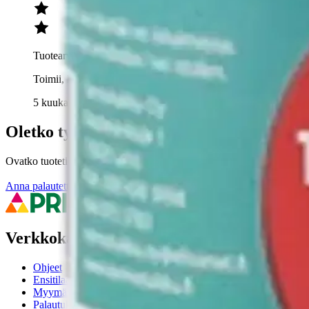
Tuotearvioiden keskiarvo
4
/5
Toimii, kun on pieni tukos
5 kuukautta sitten
Oletko tyytyväinen tuotetietoihin?
Ovatko tuotetiedot riittävät? Jos tuotetiedoissa on puutteita tai niitä v
Anna palautetta
,
Avautuu uuteen välilehteen
Verkkokauppa
Ohjeet
Ensitilaajan pikaopas
Myymälänouto
Palautukset