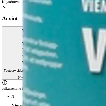
Käyttöturvallisuus
Arviot
Tuotearvioiden keskiarvo
4,5
/5
(2)
arviota
Julkaisemme tuotearvioita vain varmistetuista ostoksista. Niitä voivat 
N
Nimetön