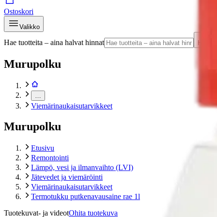
Ostoskori
Valikko
Hae tuotteita – aina halvat hinnat
Hae
Murupolku
…
Viemärinaukaisutarvikkeet
Murupolku
Etusivu
Remontointi
Lämpö, vesi ja ilmanvaihto (LVI)
Jätevedet ja viemäröinti
Viemärinaukaisutarvikkeet
Termotukku putkenavausaine rae 1l
Tuotekuvat- ja videot
Ohita tuotekuva