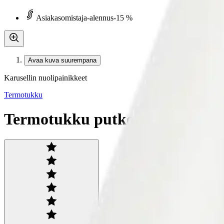
Asiakasomistaja-alennus
-15 %
Avaa kuva suurempana
Karusellin nuolipainikkeet
Termotukku
Termotukku putkenavausaine ra