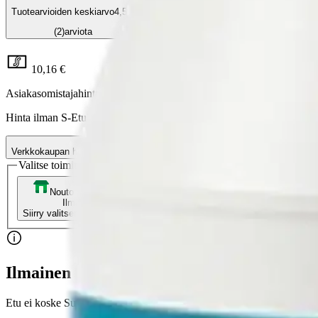
Tuotearvioiden keskiarvo
4,5
/5
(2)
arviota
10,16 €
Asiakasomistajahinta
Hinta ilman S-Etukorttia:
11,95 €
Verkkokaupan hinta
Valitse toimitustapa
Nouto myymälästä
Toimitus
Ilmainen
Ei saatavilla
Siirry valitsemaan myymälä
Ilmainen toimitus yli 100 €:n tilauksille Po
Etu ei koske Suuri‑lisäpalvelulla toimitettavia tuotteita.