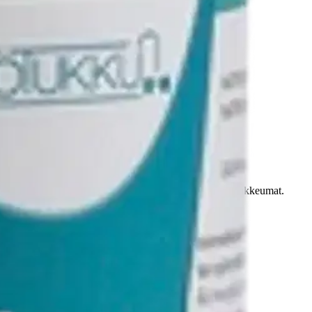
ttaa tehokkaasti rasva-, tekstiili- ja muut orgaaniset tukkeumat.