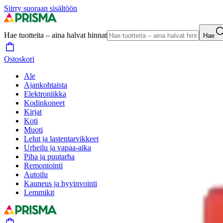
Siirry suoraan sisältöön
Hae tuotteita – aina halvat hinnat
Hae
Ostoskori
Ale
Ajankohtaista
Elektroniikka
Kodinkoneet
Kirjat
Koti
Muoti
Lelut ja lastentarvikkeet
Urheilu ja vapaa-aika
Piha ja puutarha
Remontointi
Autoilu
Kauneus ja hyvinvointi
Lemmikit