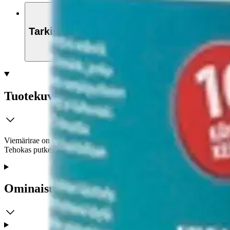
Tarkista myymäläsaatavuus
Tuotekuvaus
Viemärirae on tarkoitettu viemäriputkien aukaisuun ja hajunpoistoon. 
Tehokas putkenavausaine, josta riittää jopa 10 käyttökertaan. Tuote 
Ominaisuudet