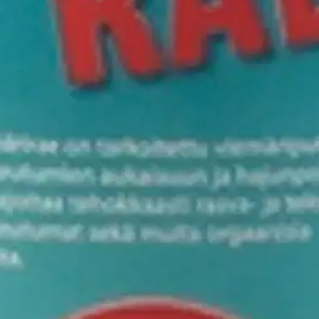
usta rakeen kanssa, koska on voimakkaasti syövyttävää.