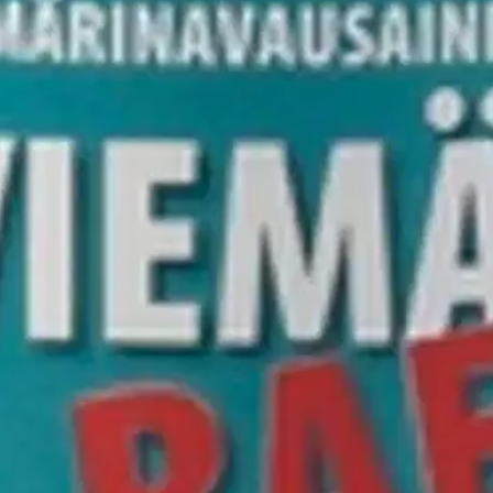
kirjoittaa asiakkaat, jotka ovat käyttäneet S-Etukorttia myymälässä tai 