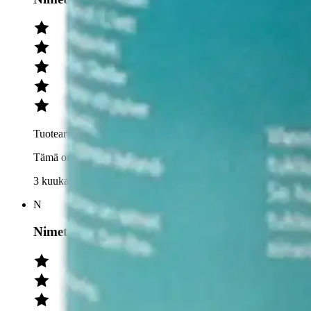
Tuotearvioiden keskiarvo
5
/5
Tämä on tehokas tukkeutumien avaaja. Pitää vain varoa kosket
3 kuukautta sitten
N
Nimetön