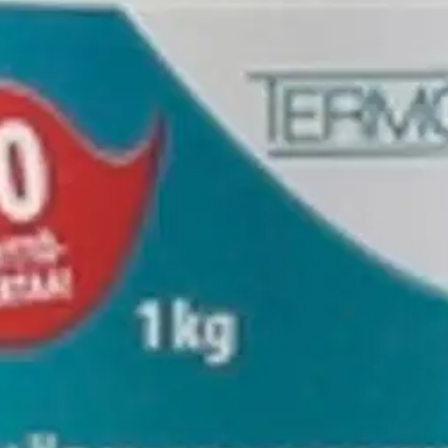
Sen käyttäminen myös ennaltaehkäisee syntyviä tukoksia. Viemärirae hajo
soveltuu erinomaisesti myös saippuantekoon.