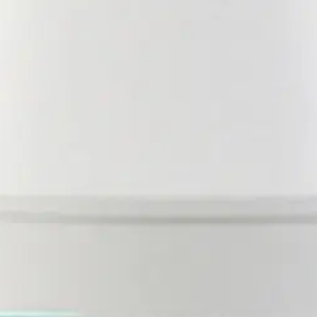
stin pakettiautomaattiin tai palvelupisteesee