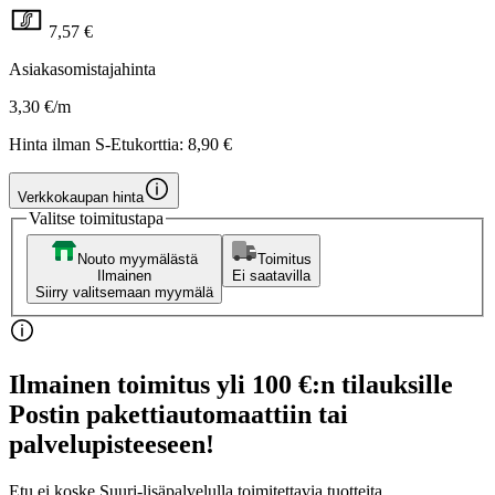
7,57 €
Asiakasomistajahinta
3,30 €/m
Hinta ilman S-Etukorttia:
8,90 €
Verkkokaupan hinta
Valitse toimitustapa
Nouto myymälästä
Toimitus
Ilmainen
Ei saatavilla
Siirry valitsemaan myymälä
Ilmainen toimitus yli 100 €:n tilauksille
Postin pakettiautomaattiin tai
palvelupisteeseen!
Etu ei koske Suuri‑lisäpalvelulla toimitettavia tuotteita.