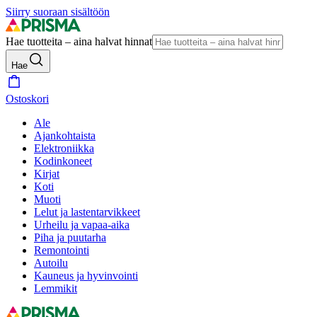
Siirry suoraan sisältöön
Hae tuotteita – aina halvat hinnat
Hae
Ostoskori
Ale
Ajankohtaista
Elektroniikka
Kodinkoneet
Kirjat
Koti
Muoti
Lelut ja lastentarvikkeet
Urheilu ja vapaa-aika
Piha ja puutarha
Remontointi
Autoilu
Kauneus ja hyvinvointi
Lemmikit