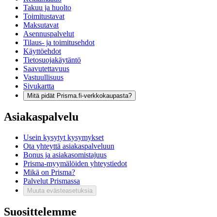
Takuu ja huolto
Toimitustavat
Maksutavat
Asennuspalvelut
Tilaus- ja toimitusehdot
Käyttöehdot
Tietosuojakäytäntö
Saavutettavuus
Vastuullisuus
Sivukartta
Mitä pidät Prisma.fi-verkkokaupasta?
Asiakaspalvelu
Usein kysytyt kysymykset
Ota yhteyttä asiakaspalveluun
Bonus ja asiakasomistajuus
Prisma-myymälöiden yhteystiedot
Mikä on Prisma?
Palvelut Prismassa
Muuta evästeasetuksia
Suosittelemme