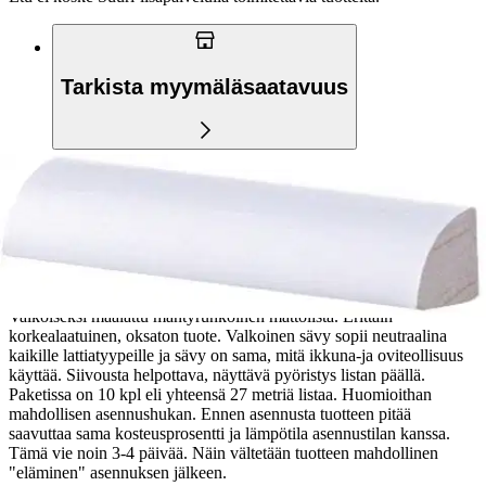
Tarkista myymäläsaatavuus
Tuotekuvaus
Valkoiseksi maalattu mäntyrunkoinen mattolista. Erittäin
korkealaatuinen, oksaton tuote. Valkoinen sävy sopii neutraalina
kaikille lattiatyypeille ja sävy on sama, mitä ikkuna-ja oviteollisuus
käyttää. Siivousta helpottava, näyttävä pyöristys listan päällä.
Paketissa on 10 kpl eli yhteensä 27 metriä listaa. Huomioithan
mahdollisen asennushukan. Ennen asennusta tuotteen pitää
saavuttaa sama kosteusprosentti ja lämpötila asennustilan kanssa.
Tämä vie noin 3-4 päivää. Näin vältetään tuotteen mahdollinen
"eläminen" asennuksen jälkeen.