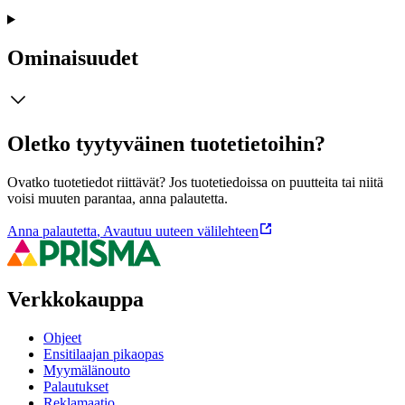
Ominaisuudet
Oletko tyytyväinen tuotetietoihin?
Ovatko tuotetiedot riittävät? Jos tuotetiedoissa on puutteita tai niitä
voisi muuten parantaa, anna palautetta.
Anna palautetta
,
Avautuu uuteen välilehteen
Verkkokauppa
Ohjeet
Ensitilaajan pikaopas
Myymälänouto
Palautukset
Reklamaatio