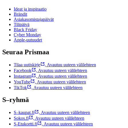
Ideat ja inspiraatio
Brändit
Asiakasomistajapäivät
Tilipäivä
Black Friday
Cyber Monday
Apple-uutuudet
Seuraa Prismaa
Tilaa uutiskirje
,
Avautuu uuteen välilehteen
Facebook
,
Avautuu uuteen välilehteen
Instagram
,
Avautuu uuteen välilehteen
YouTube
,
Avautuu uuteen välilehteen
TikTok
,
Avautuu uuteen välilehteen
S–ryhmä
S–kaupat.fi
,
Avautuu uuteen välilehteen
Sokos.fi
,
Avautuu uuteen välilehteen
S-Etukortti.fi
,
Avautuu uuteen välilehteen