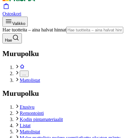
Ostoskori
Valikko
Hae tuotteita – aina halvat hinnat
Hae
Murupolku
…
Mattolistat
Murupolku
Etusivu
Remontointi
Kodin pintamateriaalit
Listat
Mattolistat
Maler mattolista pyörre sormijatkettu oksaton mänty