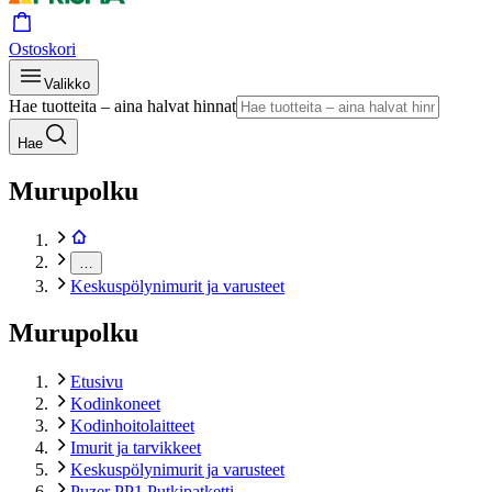
Ostoskori
Valikko
Hae tuotteita – aina halvat hinnat
Hae
Murupolku
…
Keskuspölynimurit ja varusteet
Murupolku
Etusivu
Kodinkoneet
Kodinhoitolaitteet
Imurit ja tarvikkeet
Keskuspölynimurit ja varusteet
Puzer PP1 Putkipatketti