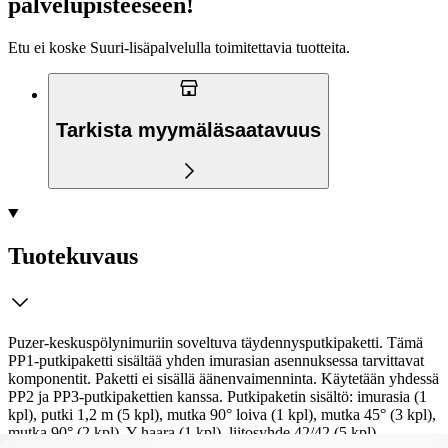
palvelupisteeseen!
Etu ei koske Suuri‑lisäpalvelulla toimitettavia tuotteita.
Tarkista myymäläsaatavuus
Tuotekuvaus
Puzer-keskuspölynimuriin soveltuva täydennysputkipaketti. Tämä
PP1-putkipaketti sisältää yhden imurasian asennuksessa tarvittavat
komponentit. Paketti ei sisällä äänenvaimenninta. Käytetään yhdessä
PP2 ja PP3-putkipakettien kanssa. Putkipaketin sisältö: imurasia (1
kpl), putki 1,2 m (5 kpl), mutka 90° loiva (1 kpl), mutka 45° (3 kpl),
mutka 90° (2 kpl), Y-haara (1 kpl), liitosyhde 42/42 (5 kpl),