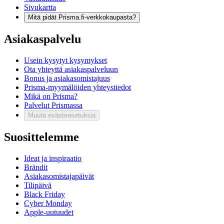
Sivukartta
Mitä pidät Prisma.fi-verkkokaupasta?
Asiakaspalvelu
Usein kysytyt kysymykset
Ota yhteyttä asiakaspalveluun
Bonus ja asiakasomistajuus
Prisma-myymälöiden yhteystiedot
Mikä on Prisma?
Palvelut Prismassa
Muuta evästeasetuksia
Suosittelemme
Ideat ja inspiraatio
Brändit
Asiakasomistajapäivät
Tilipäivä
Black Friday
Cyber Monday
Apple-uutuudet