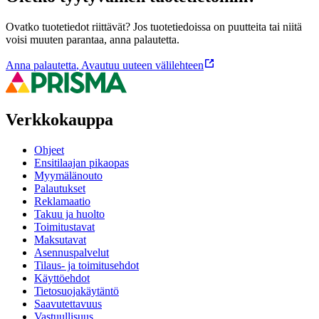
Ovatko tuotetiedot riittävät? Jos tuotetiedoissa on puutteita tai niitä
voisi muuten parantaa, anna palautetta.
Anna palautetta
,
Avautuu uuteen välilehteen
Verkkokauppa
Ohjeet
Ensitilaajan pikaopas
Myymälänouto
Palautukset
Reklamaatio
Takuu ja huolto
Toimitustavat
Maksutavat
Asennuspalvelut
Tilaus- ja toimitusehdot
Käyttöehdot
Tietosuojakäytäntö
Saavutettavuus
Vastuullisuus