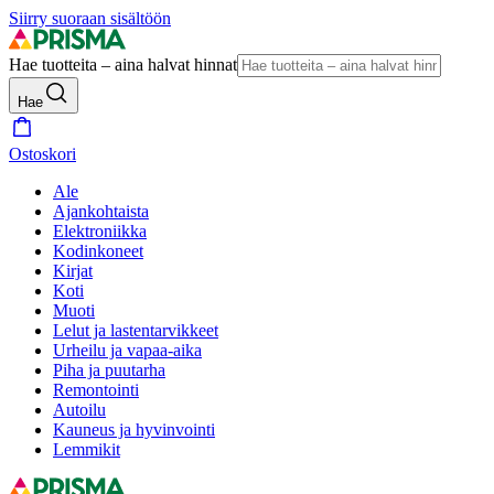
Siirry suoraan sisältöön
Hae tuotteita – aina halvat hinnat
Hae
Ostoskori
Ale
Ajankohtaista
Elektroniikka
Kodinkoneet
Kirjat
Koti
Muoti
Lelut ja lastentarvikkeet
Urheilu ja vapaa-aika
Piha ja puutarha
Remontointi
Autoilu
Kauneus ja hyvinvointi
Lemmikit