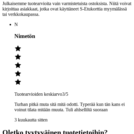
Julkaisemme tuotearvioita vain varmistetuista ostoksista. Niitä voivat
kirjoittaa asiakkaat, jotka ovat käyttäneet S-Etukorttia myymälässä
tai verkkokaupassa.
N
Nimetön
Tuotearvioiden keskiarvo
3
/5
Turhan pitkä muta sitä mitä odotti. Typerää kun tän kans ei
voinut tilata mitään muuta. Tuli ahlselliltä suoraan
3 kuukautta sitten
Oletko tyytyväinen tuotetietoihin?