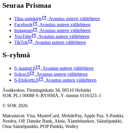
Seuraa Prismaa
Tilaa uutiskirje
,
Avautuu uuteen välilehteen
Facebook
,
Avautuu uuteen välilehteen
Instagram
,
Avautuu uuteen välilehteen
YouTube
,
Avautuu uuteen välilehteen
TikTok
,
Avautuu uuteen välilehteen
S–ryhmä
S–kaupat.fi
,
Avautuu uuteen välilehteen
Sokos.fi
,
Avautuu uuteen välilehteen
S-Etukortti.fi
,
Avautuu uuteen välilehteen
Ässäkeskus, Fleminginkatu 34, 00510 Helsinki
SOK PL1 00088 S–RYHMÄ,
Y–tunnus 0116323–1
© SOK 2026
Maksutavat
:
Visa, MasterCard, MobilePay, Apple Pay, S-Pankki,
Nordea, OP, Danske Bank, Aktia, Ålandsbanken, Säästöpankki,
Oma Säästöpankki, POP Pankki, Walley