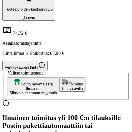
Tuotearvioiden keskiarvo
3
/5
(1)
arvio
74,72 €
Asiakasomistajahinta
Hinta ilman S-Etukorttia:
87,90 €
Verkkokaupan hinta
Valitse toimitustapa
Nouto myymälästä
Toimitus
Ilmainen
Ei saatavilla
Siirry valitsemaan myymälä
Ilmainen toimitus yli 100 €:n tilauksille
Postin pakettiautomaattiin tai