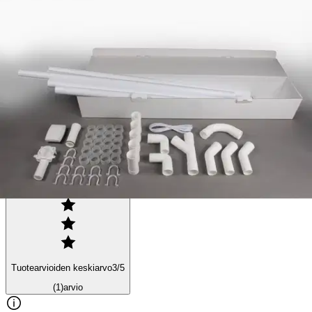
putkikiinnike (10 kpl), 10 m sähköjohto 10 m, tiivisterengas (20
kpl), asennusohje (1 kpl).
Ominaisuudet
Arviot
Tuotearvioiden keskiarvo
3
/5
(1)
arvio