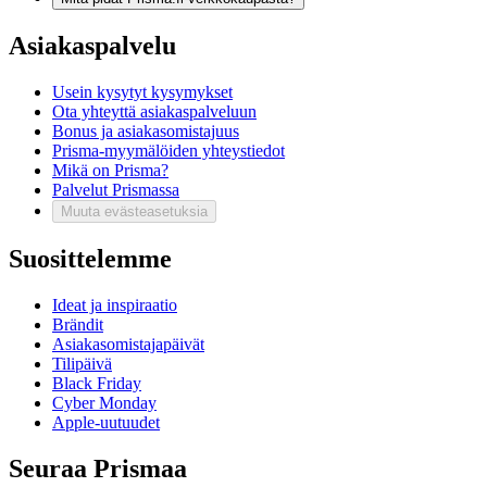
Asiakaspalvelu
Usein kysytyt kysymykset
Ota yhteyttä asiakaspalveluun
Bonus ja asiakasomistajuus
Prisma-myymälöiden yhteystiedot
Mikä on Prisma?
Palvelut Prismassa
Muuta evästeasetuksia
Suosittelemme
Ideat ja inspiraatio
Brändit
Asiakasomistajapäivät
Tilipäivä
Black Friday
Cyber Monday
Apple-uutuudet
Seuraa Prismaa