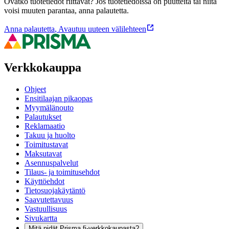
Ovatko tuotetiedot riittävät? Jos tuotetiedoissa on puutteita tai niitä
voisi muuten parantaa, anna palautetta.
Anna palautetta
,
Avautuu uuteen välilehteen
Verkkokauppa
Ohjeet
Ensitilaajan pikaopas
Myymälänouto
Palautukset
Reklamaatio
Takuu ja huolto
Toimitustavat
Maksutavat
Asennuspalvelut
Tilaus- ja toimitusehdot
Käyttöehdot
Tietosuojakäytäntö
Saavutettavuus
Vastuullisuus
Sivukartta
Mitä pidät Prisma.fi-verkkokaupasta?