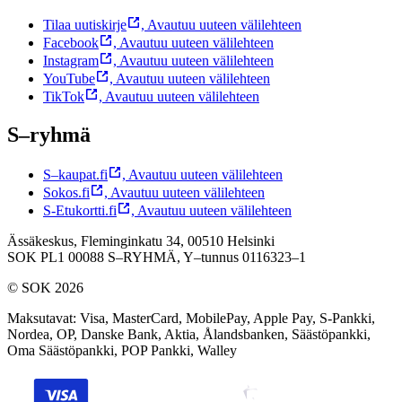
Tilaa uutiskirje
,
Avautuu uuteen välilehteen
Facebook
,
Avautuu uuteen välilehteen
Instagram
,
Avautuu uuteen välilehteen
YouTube
,
Avautuu uuteen välilehteen
TikTok
,
Avautuu uuteen välilehteen
S–ryhmä
S–kaupat.fi
,
Avautuu uuteen välilehteen
Sokos.fi
,
Avautuu uuteen välilehteen
S-Etukortti.fi
,
Avautuu uuteen välilehteen
Ässäkeskus, Fleminginkatu 34, 00510 Helsinki
SOK PL1 00088 S–RYHMÄ,
Y–tunnus 0116323–1
© SOK 2026
Maksutavat
:
Visa, MasterCard, MobilePay, Apple Pay, S-Pankki,
Nordea, OP, Danske Bank, Aktia, Ålandsbanken, Säästöpankki,
Oma Säästöpankki, POP Pankki, Walley