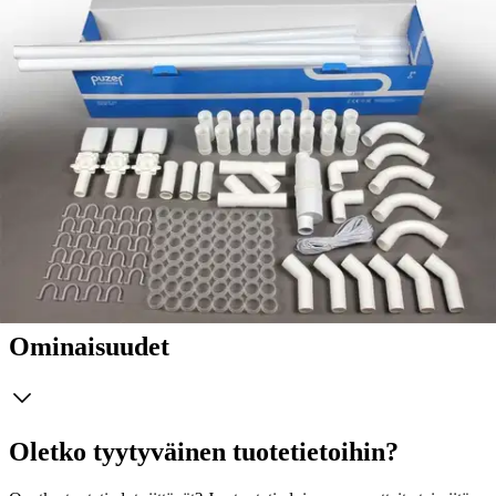
Tuotekuvaus
Puzer-keskuspölynimuriin soveltuva putkipaketti. Tämä PP3-
putkipaketti sisältää kolmen imurasian asennuksessa tarvittavat
komponentit. Putkipaketin sisältö: imurasia (3 kpl), putki 1,2 m (20
kpl), mutka 90° loiva (5 kpl), mutka 45° (6 kpl), mutka 90° (2 kpl),
Y-haara (2 kpl), liitosyhde 42/42 (16 kpl), putkikiinnike (30 kpl), 30
m sähköjohto 10 m, tiivisterengas (58 kpl), äänenvaimennin (1 kpl),
asennusohje (1 kpl).
Ominaisuudet
Oletko tyytyväinen tuotetietoihin?