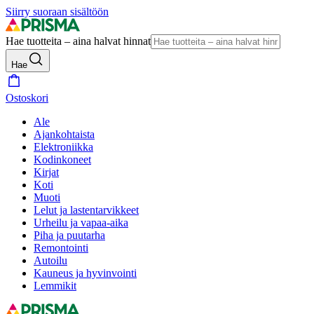
Siirry suoraan sisältöön
Hae tuotteita – aina halvat hinnat
Hae
Ostoskori
Ale
Ajankohtaista
Elektroniikka
Kodinkoneet
Kirjat
Koti
Muoti
Lelut ja lastentarvikkeet
Urheilu ja vapaa-aika
Piha ja puutarha
Remontointi
Autoilu
Kauneus ja hyvinvointi
Lemmikit