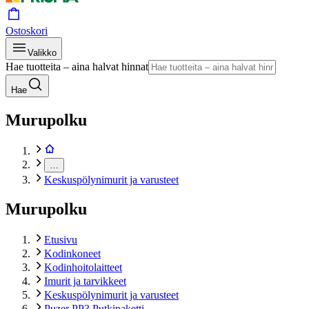
Ostoskori
Valikko
Hae tuotteita – aina halvat hinnat
Hae
Murupolku
…
Keskuspölynimurit ja varusteet
Murupolku
Etusivu
Kodinkoneet
Kodinhoitolaitteet
Imurit ja tarvikkeet
Keskuspölynimurit ja varusteet
Puzer PP3 Putkipaketti