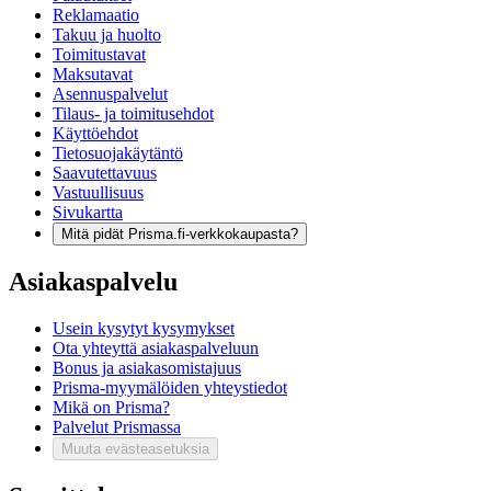
Reklamaatio
Takuu ja huolto
Toimitustavat
Maksutavat
Asennuspalvelut
Tilaus- ja toimitusehdot
Käyttöehdot
Tietosuojakäytäntö
Saavutettavuus
Vastuullisuus
Sivukartta
Mitä pidät Prisma.fi-verkkokaupasta?
Asiakaspalvelu
Usein kysytyt kysymykset
Ota yhteyttä asiakaspalveluun
Bonus ja asiakasomistajuus
Prisma-myymälöiden yhteystiedot
Mikä on Prisma?
Palvelut Prismassa
Muuta evästeasetuksia