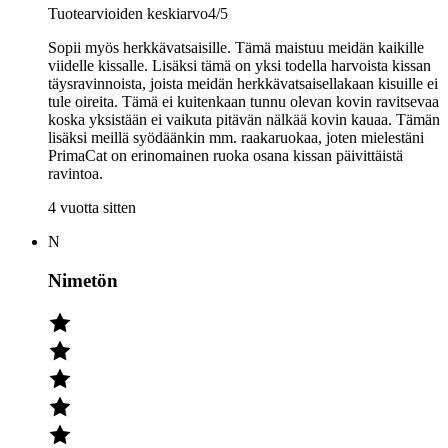
Tuotearvioiden keskiarvo
4
/5
Sopii myös herkkävatsaisille. Tämä maistuu meidän kaikille
viidelle kissalle. Lisäksi tämä on yksi todella harvoista kissan
täysravinnoista, joista meidän herkkävatsaisellakaan kisuille ei
tule oireita. Tämä ei kuitenkaan tunnu olevan kovin ravitsevaa
koska yksistään ei vaikuta pitävän nälkää kovin kauaa. Tämän
lisäksi meillä syödäänkin mm. raakaruokaa, joten mielestäni
PrimaCat on erinomainen ruoka osana kissan päivittäistä
ravintoa.
4 vuotta sitten
N
Nimetön