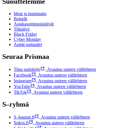
Suosittelemme
Ideat ja inspiraatio
Brändit
Asiakasomistajapäivät
Tilipäivä
Black Friday
Cyber Monday
Apple-uutuudet
Seuraa Prismaa
Tilaa uutiskirje
,
Avautuu uuteen välilehteen
Facebook
,
Avautuu uuteen välilehteen
Instagram
,
Avautuu uuteen välilehteen
YouTube
,
Avautuu uuteen välilehteen
TikTok
,
Avautuu uuteen välilehteen
S–ryhmä
S–kaupat.fi
,
Avautuu uuteen välilehteen
Sokos.fi
,
Avautuu uuteen välilehteen