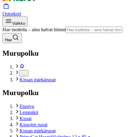
Ostoskori
Valikko
Hae tuotteita – aina halvat hinnat
Hae
Murupolku
…
Kissan märkäruoat
Murupolku
Etusivu
Lemmikit
Kissat
Kissojen ruoat
Kissan märkäruoat
PrimaCat Hyytelölajitelma 12 x 85 g