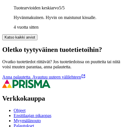
Tuotearvioiden keskiarvo
5
/5
Hyvänmakuinen. Hyvin on maistunut kissalle.
4 vuotta sitten
Katso kaikki arviot
Oletko tyytyväinen tuotetietoihin?
Ovatko tuotetiedot riittävät? Jos tuotetiedoissa on puutteita tai niitä
voisi muuten parantaa, anna palautetta.
Anna palautetta
,
Avautuu uuteen välilehteen
Verkkokauppa
Ohjeet
Ensitilaajan pikaopas
Myymälänouto
Palautukset