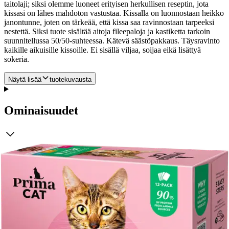
taitolaji; siksi olemme luoneet erityisen herkullisen reseptin, jota
kissasi on lähes mahdoton vastustaa. Kissalla on luonnostaan heikko
janontunne, joten on tärkeää, että kissa saa ravinnostaan tarpeeksi
nestettä. Siksi tuote sisältää aitoja fileepaloja ja kastiketta tarkoin
suunnitellussa 50/50-suhteessa. Kätevä säästöpakkaus. Täysravinto
kaikille aikuisille kissoille. Ei sisällä viljaa, soijaa eikä lisättyä
sokeria.
Näytä lisää
tuotekuvausta
Ominaisuudet
Arviot