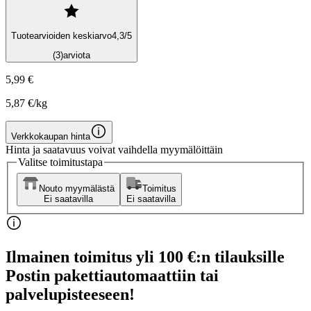
Tuotearvioiden keskiarvo
4,3
/5
(3)
arviota
5,99 €
5,87 €/kg
Verkkokaupan hinta
Hinta ja saatavuus voivat vaihdella myymälöittäin
Valitse toimitustapa
Nouto myymälästä
Toimitus
Ei saatavilla
Ei saatavilla
Ilmainen toimitus yli 100 €:n tilauksille
Postin pakettiautomaattiin tai
palvelupisteeseen!