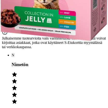
Tuotearvioiden keskiarvo
4,3
/5
(3)
arviota
Julkaisemme tuotearvioita vain varmistetuista ostoksista. Niitä voivat
kirjoittaa asiakkaat, jotka ovat käyttäneet S-Etukorttia myymälässä
tai verkkokaupassa.
N
Nimetön