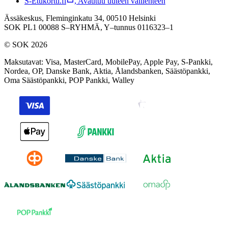
S-Etukortti.fi
,
Avautuu uuteen välilehteen
Ässäkeskus, Fleminginkatu 34, 00510 Helsinki
SOK PL1 00088 S–RYHMÄ,
Y–tunnus 0116323–1
© SOK 2026
Maksutavat
:
Visa, MasterCard, MobilePay, Apple Pay, S-Pankki,
Nordea, OP, Danske Bank, Aktia, Ålandsbanken, Säästöpankki,
Oma Säästöpankki, POP Pankki, Walley