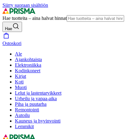
Siirry suoraan sisältöön
Hae tuotteita – aina halvat hinnat
Hae
Ostoskori
Ale
Ajankohtaista
Elektroniikka
Kodinkoneet
Kirjat
Koti
Muoti
Lelut ja lastentarvikkeet
Urheilu ja vapaa-aika
Piha ja puutarha
Remontointi
Autoilu
Kauneus ja hyvinvointi
Lemmikit