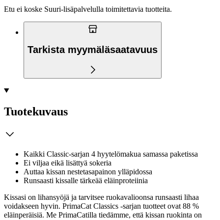
Etu ei koske Suuri‑lisäpalvelulla toimitettavia tuotteita.
Tarkista myymäläsaatavuus
Tuotekuvaus
Kaikki Classic-sarjan 4 hyytelömakua samassa paketissa
Ei viljaa eikä lisättyä sokeria
Auttaa kissan nestetasapainon ylläpidossa
Runsaasti kissalle tärkeää eläinproteiinia
Kissasi on lihansyöjä ja tarvitsee ruokavalioonsa runsaasti lihaa
voidakseen hyvin. PrimaCat Classics -sarjan tuotteet ovat 88 %
eläinperäisiä. Me PrimaCatilla tiedämme, että kissan ruokinta on