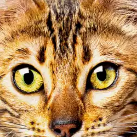
stin pakettiautomaattiin tai palvelupisteesee