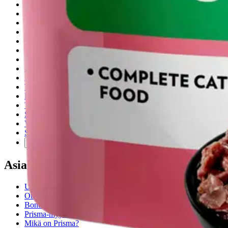
Ohjeet
Ensitilaajan pikaopas
Myymälänouto
Palautukset
Reklamaatio
Takuu ja huolto
Toimitustavat
Maksutavat
Asennuspalvelut
Tilaus- ja toimitusehdot
Käyttöehdot
Tietosuojakäytäntö
Saavutettavuus
Vastuullisuus
Sivukartta
Mitä pidät Prisma.fi-verkkokaupasta?
Asiakaspalvelu
Usein kysytyt kysymykset
Ota yhteyttä asiakaspalveluun
Bonus ja asiakasomistajuus
Prisma-myymälöiden yhteystiedot
Mikä on Prisma?