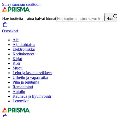
Siirry suoraan sisältöön
Hae tuotteita – aina halvat hinnat
Hae
Ostoskori
Ale
Ajankohtaista
Elektroniikka
Kodinkoneet
Kirjat
Koti
Muoti
Lelut ja lastentarvikkeet
Urheilu ja vapaa-aika
Piha ja puutarha
Remontointi
Autoilu
Kauneus ja hyvinvointi
Lemmikit