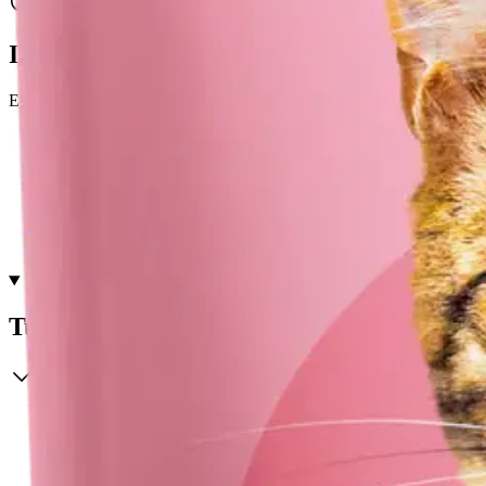
Ilmainen toimitus yli 100 €:n tilauksille Po
Etu ei koske Suuri‑lisäpalvelulla toimitettavia tuotteita.
Tarkista myymäläsaatavuus
Tuotekuvaus
Täysravintoa, joka sisältää kaikki tarvittavat ravintoaineet
Runsaasti eläinproteiinia
Auttaa kissan nestetasapainon ylläpidossa
Ei viljaa eikä lisättyä sokeria