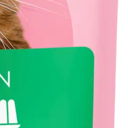
muodossa. Annospussissa on puolet herkullista hyytelöä, puolet
eria, maissia, soijaa tai geenimuunneltuja ainesosia. Nämä