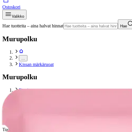
Ostoskori
Valikko
Hae tuotteita – aina halvat hinnat
Hae
Murupolku
…
Kissan märkäruoat
Murupolku
Etusivu
Lemmikit
Kissat
Kissojen ruoat
Kissan märkäruoat
PrimaCat Lammasta hyytelössä 85 g
Tuotekuvat- ja videot
Ohita tuotekuva