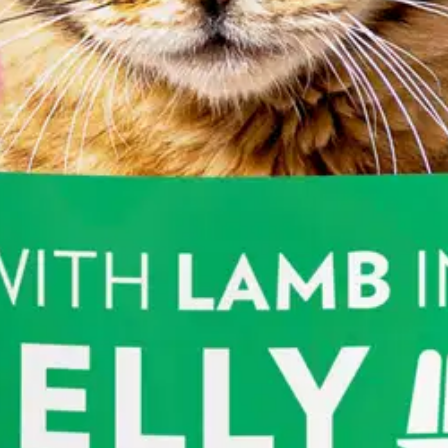
issasi saa kaikki tarvitsemansa ravintoaineet helposti houkuttelevassa 
 ylimääräistä, sillä reseptimme on viljaton, eikä se sisällä lisättyä sok
ntoja markettien kissanruokahyllyssä.
oisi muuten parantaa, anna palautetta.