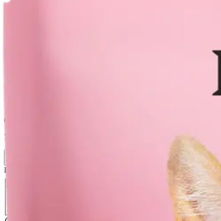
Avaa kuva suurempana
Karusellin nuolipainikkeet
Prima Pet Premium
PrimaCat Lammasta hyytelössä
0,65 €
7,65 €/kg
Verkkokaupan hinta
Hinta ja saatavuus voivat vaihdella myymälöittäin
Valitse toimitustapa
Nouto myymälästä
Toimitus
Ei saatavilla
Ei saatavilla