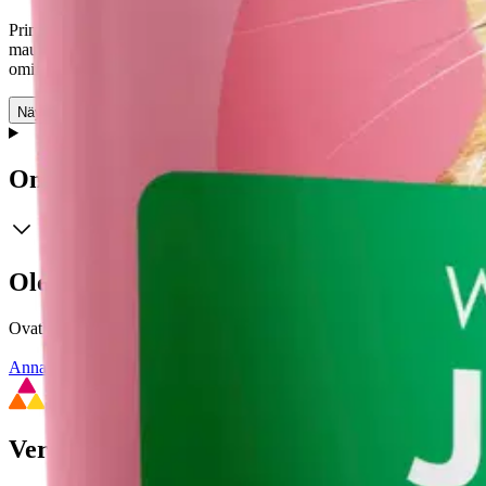
PrimaCat Lammasta hyytelössä -annospussit pitävät huolta siitä, että k
maukkaita lampaanmakuisia lihasuikaleita. Pakkauksesta et löydä mitään
ominaisuudet tekevät Classic-kissanruoistamme ainutlaatuisia täysravi
Näytä lisää
tuotekuvausta
Ominaisuudet
Oletko tyytyväinen tuotetietoihin?
Ovatko tuotetiedot riittävät? Jos tuotetiedoissa on puutteita tai niitä v
Anna palautetta
,
Avautuu uuteen välilehteen
Verkkokauppa