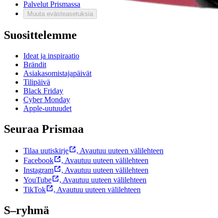
Palvelut Prismassa
Muuta evästeasetuksia
Suosittelemme
Ideat ja inspiraatio
Brändit
Asiakasomistajapäivät
Tilipäivä
Black Friday
Cyber Monday
Apple-uutuudet
Seuraa Prismaa
Tilaa uutiskirje
,
Avautuu uuteen välilehteen
Facebook
,
Avautuu uuteen välilehteen
Instagram
,
Avautuu uuteen välilehteen
YouTube
,
Avautuu uuteen välilehteen
TikTok
,
Avautuu uuteen välilehteen
S–ryhmä