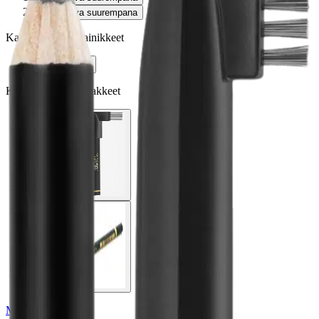
Avaa kuva suurempana
Karusellin nuolipainikkeet
Seuraava
Karusellin pikakuvakkeet
Max Factor