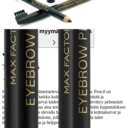
Etu ei koske Suuri‑lisäpalvelulla toimitettavia tuotteita.
Tarkista myymäläsaatavuus
Tuotekuvaus
Huolitellut kulmat viimeistelevät meikin. Eyebrow Pencil on
helppokäyttöinen ja tarkka kulmakynä, jolla saat siistit ja
viimeistellyt kulmakarvat kädenkäänteessä. Väri levittyy pehmeästi
ja tarkasti ja kynän saa aina teroitettua teräväksi siistin lopputuloksen
saamiseksi. Korkissa olevalla harjalla saat siistittyä kulmakarvat ja
pehmennettyä lopputulosta, jolloin lopputuloksesta tulee
luonnollinen. Nopeaa ja helppoa!