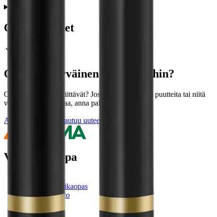
Ominaisuudet
Oletko tyytyväinen tuotetietoihin?
Ovatko tuotetiedot riittävät? Jos tuotetiedoissa on puutteita tai niitä
voisi muuten parantaa, anna palautetta.
Anna palautetta
,
Avautuu uuteen välilehteen
Verkkokauppa
Ohjeet
Ensitilaajan pikaopas
Myymälänouto
Palautukset
Reklamaatio