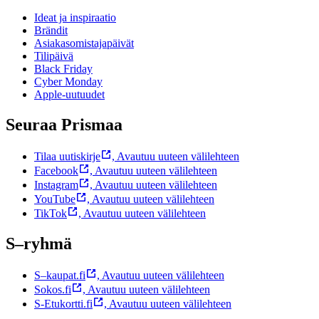
Ideat ja inspiraatio
Brändit
Asiakasomistajapäivät
Tilipäivä
Black Friday
Cyber Monday
Apple-uutuudet
Seuraa Prismaa
Tilaa uutiskirje
,
Avautuu uuteen välilehteen
Facebook
,
Avautuu uuteen välilehteen
Instagram
,
Avautuu uuteen välilehteen
YouTube
,
Avautuu uuteen välilehteen
TikTok
,
Avautuu uuteen välilehteen
S–ryhmä
S–kaupat.fi
,
Avautuu uuteen välilehteen
Sokos.fi
,
Avautuu uuteen välilehteen
S-Etukortti.fi
,
Avautuu uuteen välilehteen