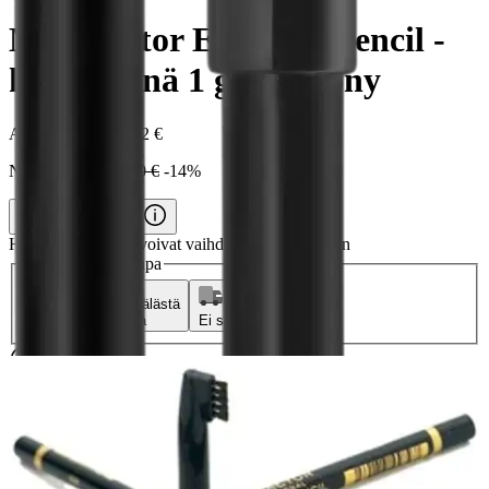
Max Factor Eyebrow Pencil -
kulmakynä 1 g 01 Ebony
Alennettu hinta
6,72 €
Normaalihinta:
7,90 €
-14%
Verkkokaupan hinta
Hinta ja saatavuus voivat vaihdella myymälöittäin
Valitse toimitustapa
Nouto myymälästä
Toimitus
Ei saatavilla
Ei saatavilla
Ilmainen toimitus yli 100 €:n tilauksille
Postin pakettiautomaattiin tai
palvelupisteeseen!