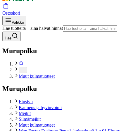
Ostoskori
Valikko
Hae tuotteita – aina halvat hinnat
Hae
Murupolku
…
Muut kulmatuotteet
Murupolku
Etusivu
Kauneus ja hyvinvointi
Meikit
Silmämeikit
Muut kulmatuotteet
Max Factor Eyebrow Pencil -kulmakynä 1 g 01 Ebony