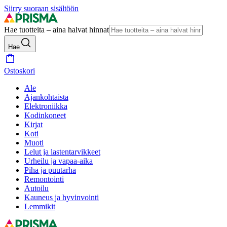
Siirry suoraan sisältöön
Hae tuotteita – aina halvat hinnat
Hae
Ostoskori
Ale
Ajankohtaista
Elektroniikka
Kodinkoneet
Kirjat
Koti
Muoti
Lelut ja lastentarvikkeet
Urheilu ja vapaa-aika
Piha ja puutarha
Remontointi
Autoilu
Kauneus ja hyvinvointi
Lemmikit