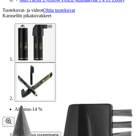
Tuotekuvat- ja videot
Ohita tuotekuvat
Karusellin pikakuvakkeet
Alennus
-14 %
Avaa kuva suurempana