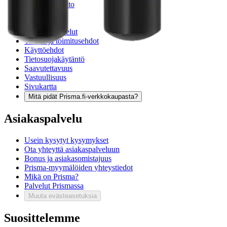
Takuu ja huolto
Toimitustavat
Maksutavat
Asennuspalvelut
Tilaus- ja toimitusehdot
Käyttöehdot
Tietosuojakäytäntö
Saavutettavuus
Vastuullisuus
Sivukartta
Mitä pidät Prisma.fi-verkkokaupasta?
Asiakaspalvelu
Usein kysytyt kysymykset
Ota yhteyttä asiakaspalveluun
Bonus ja asiakasomistajuus
Prisma-myymälöiden yhteystiedot
Mikä on Prisma?
Palvelut Prismassa
Muuta evästeasetuksia
Suosittelemme