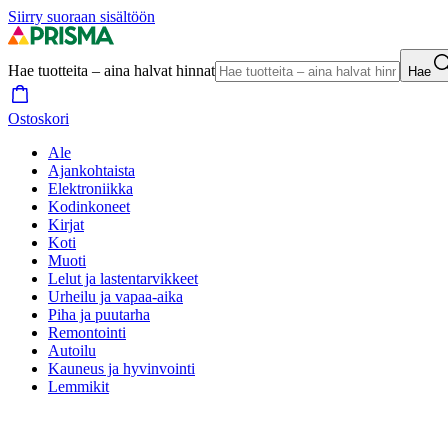
Siirry suoraan sisältöön
Hae tuotteita – aina halvat hinnat
Hae
Ostoskori
Ale
Ajankohtaista
Elektroniikka
Kodinkoneet
Kirjat
Koti
Muoti
Lelut ja lastentarvikkeet
Urheilu ja vapaa-aika
Piha ja puutarha
Remontointi
Autoilu
Kauneus ja hyvinvointi
Lemmikit