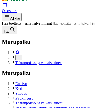
Ostoskori
Valikko
Hae tuotteita – aina halvat hinnat
Hae
Murupolku
…
Tahranpoisto- ja valkaisuaineet
Murupolku
Etusivu
Koti
Siivous
Pyykinpesu
Tahranpoisto- ja valkaisuaineet
Vanish Crystal White valkopyykin pesutehoste ja