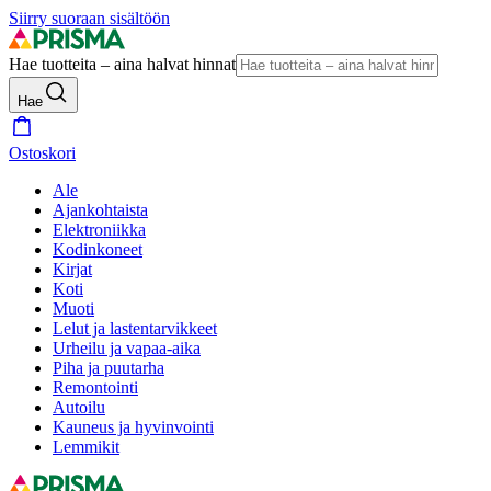
Siirry suoraan sisältöön
Hae tuotteita – aina halvat hinnat
Hae
Ostoskori
Ale
Ajankohtaista
Elektroniikka
Kodinkoneet
Kirjat
Koti
Muoti
Lelut ja lastentarvikkeet
Urheilu ja vapaa-aika
Piha ja puutarha
Remontointi
Autoilu
Kauneus ja hyvinvointi
Lemmikit