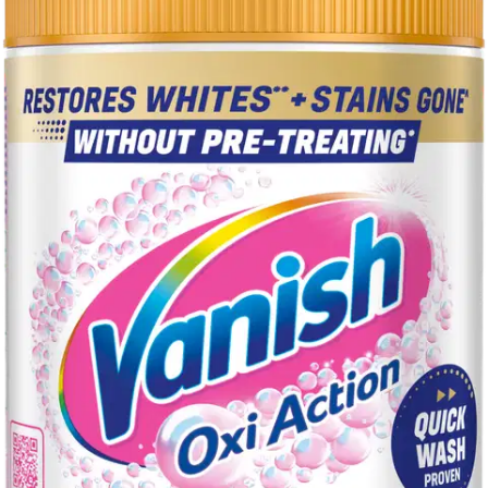
tekstiileihin Tulokset saattavat vaihdella < Valkoisempi valkopyykki,
myös alhaisissa lämpötiloissa. Jopa 50 pesun jälkeen.
< Erikoistehokas koostumus, joka on kehitetty erityisesti
valkopyykille < Tehokasta tahranpoistoa! < Turvallista käyttää
arkisille tekstiileille, esim. puuvillalla tai polyesterille < Pakkauskoot
470g, 630g, 940g, 1400g ja 1500g
Näytä lisää
tuotekuvausta
Ominaisuudet
Käyttöturvallisuus
Arviot