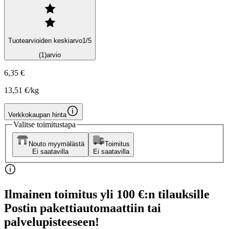
Tuotearvioiden keskiarvo
1
/5
(1)
arvio
6,35 €
13,51 €/kg
Verkkokaupan hinta
Valitse toimitustapa
Nouto myymälästä
Toimitus
Ei saatavilla
Ei saatavilla
Ilmainen toimitus yli 100 €:n tilauksille
Postin pakettiautomaattiin tai
palvelupisteeseen!