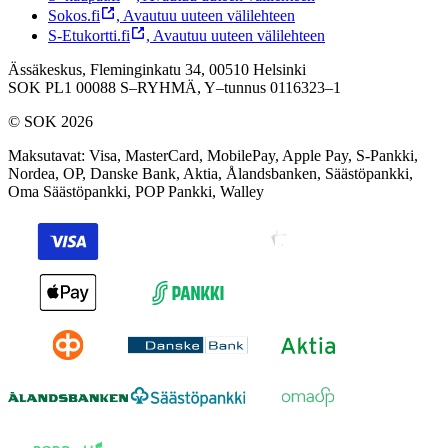
Sokos.fi
,
Avautuu uuteen välilehteen
S-Etukortti.fi
,
Avautuu uuteen välilehteen
Ässäkeskus, Fleminginkatu 34, 00510 Helsinki
SOK PL1 00088 S–RYHMÄ,
Y–tunnus 0116323–1
© SOK 2026
Maksutavat
:
Visa, MasterCard, MobilePay, Apple Pay, S-Pankki,
Nordea, OP, Danske Bank, Aktia, Ålandsbanken, Säästöpankki,
Oma Säästöpankki, POP Pankki, Walley