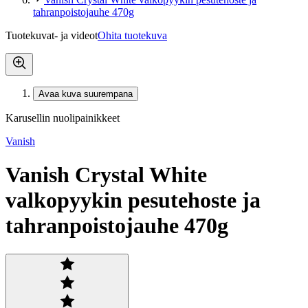
tahranpoistojauhe 470g
Tuotekuvat- ja videot
Ohita tuotekuva
Avaa kuva suurempana
Karusellin nuolipainikkeet
Vanish
Vanish Crystal White
valkopyykin pesutehoste ja
tahranpoistojauhe 470g