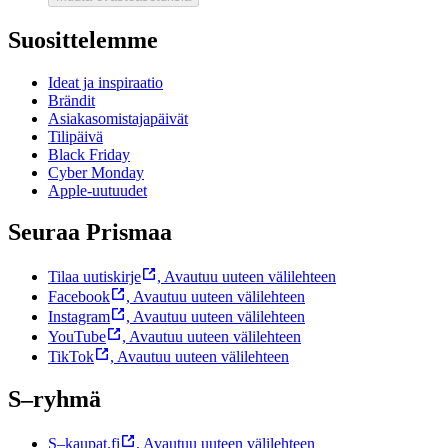
Suosittelemme
Ideat ja inspiraatio
Brändit
Asiakasomistajapäivät
Tilipäivä
Black Friday
Cyber Monday
Apple-uutuudet
Seuraa Prismaa
Tilaa uutiskirje
,
Avautuu uuteen välilehteen
Facebook
,
Avautuu uuteen välilehteen
Instagram
,
Avautuu uuteen välilehteen
YouTube
,
Avautuu uuteen välilehteen
TikTok
,
Avautuu uuteen välilehteen
S–ryhmä
S–kaupat.fi
,
Avautuu uuteen välilehteen