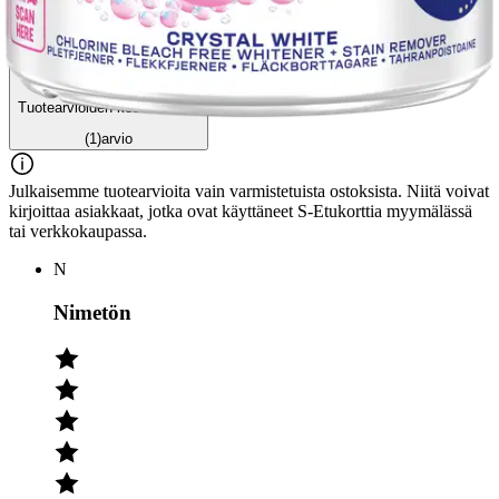
Tuotearvioiden keskiarvo
1
/5
(1)
arvio
Julkaisemme tuotearvioita vain varmistetuista ostoksista. Niitä voivat
kirjoittaa asiakkaat, jotka ovat käyttäneet S-Etukorttia myymälässä
tai verkkokaupassa.
N
Nimetön