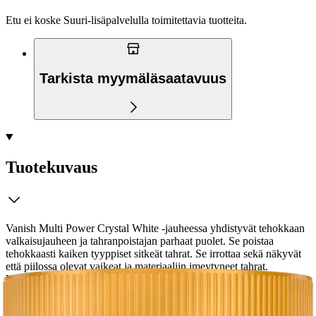
Etu ei koske Suuri‑lisäpalvelulla toimitettavia tuotteita.
Tarkista myymäläsaatavuus
Tuotekuvaus
Vanish Multi Power Crystal White -jauheessa yhdistyvät tehokkaan
valkaisujauheen ja tahranpoistajan parhaat puolet. Se poistaa
tehokkaasti kaiken tyyppiset sitkeät tahrat. Se irrottaa sekä näkyvät
että piilossa olevat vaikeat ja materiaaliin imeytyneet tahrat.
Vaatteiden pitäminen tahrattomina on helpompaa kuin uskotkaan –
lisää vain mittalusikallinen jokaiseen pesuun.
Luota pinkkiin ja
palauta kirkkaan valkoinen väri!* verrattuna harmaantuneisiin