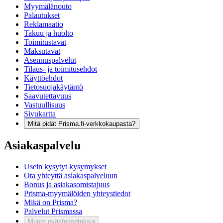
Myymälänouto
Palautukset
Reklamaatio
Takuu ja huolto
Toimitustavat
Maksutavat
Asennuspalvelut
Tilaus- ja toimitusehdot
Käyttöehdot
Tietosuojakäytäntö
Saavutettavuus
Vastuullisuus
Sivukartta
Mitä pidät Prisma.fi-verkkokaupasta?
Asiakaspalvelu
Usein kysytyt kysymykset
Ota yhteyttä asiakaspalveluun
Bonus ja asiakasomistajuus
Prisma-myymälöiden yhteystiedot
Mikä on Prisma?
Palvelut Prismassa
Muuta evästeasetuksia