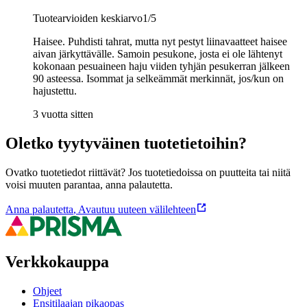
Tuotearvioiden keskiarvo
1
/5
Haisee. Puhdisti tahrat, mutta nyt pestyt liinavaatteet haisee
aivan järkyttävälle. Samoin pesukone, josta ei ole lähtenyt
kokonaan pesuaineen haju viiden tyhjän pesukerran jälkeen
90 asteessa. Isommat ja selkeämmät merkinnät, jos/kun on
hajustettu.
3 vuotta sitten
Oletko tyytyväinen tuotetietoihin?
Ovatko tuotetiedot riittävät? Jos tuotetiedoissa on puutteita tai niitä
voisi muuten parantaa, anna palautetta.
Anna palautetta
,
Avautuu uuteen välilehteen
Verkkokauppa
Ohjeet
Ensitilaajan pikaopas