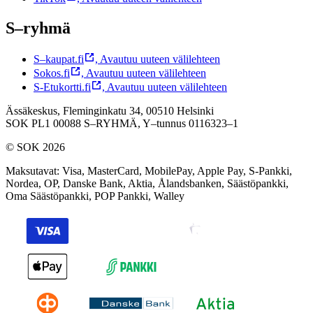
S–ryhmä
S–kaupat.fi
,
Avautuu uuteen välilehteen
Sokos.fi
,
Avautuu uuteen välilehteen
S-Etukortti.fi
,
Avautuu uuteen välilehteen
Ässäkeskus, Fleminginkatu 34, 00510 Helsinki
SOK PL1 00088 S–RYHMÄ,
Y–tunnus 0116323–1
© SOK 2026
Maksutavat
:
Visa, MasterCard, MobilePay, Apple Pay, S-Pankki,
Nordea, OP, Danske Bank, Aktia, Ålandsbanken, Säästöpankki,
Oma Säästöpankki, POP Pankki, Walley