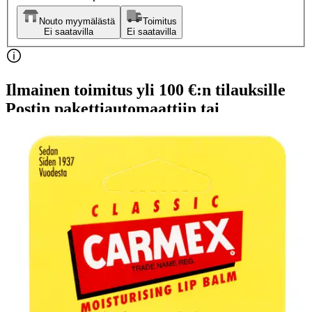
Nouto myymälästä
Toimitus
Ei saatavilla
Ei saatavilla
Ilmainen toimitus yli 100 €:n tilauksille
Postin pakettiautomaattiin tai
palvelupisteeseen!
Etu ei koske Suuri‑lisäpalvelulla toimitettavia tuotteita.
Tarkista myymäläsaatavuus
Tuotekuvaus