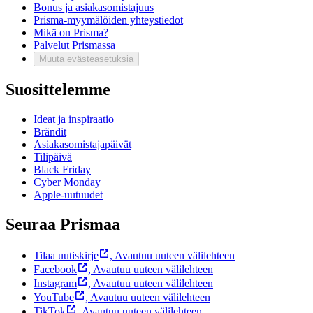
Bonus ja asiakasomistajuus
Prisma-myymälöiden yhteystiedot
Mikä on Prisma?
Palvelut Prismassa
Muuta evästeasetuksia
Suosittelemme
Ideat ja inspiraatio
Brändit
Asiakasomistajapäivät
Tilipäivä
Black Friday
Cyber Monday
Apple-uutuudet
Seuraa Prismaa
Tilaa uutiskirje
,
Avautuu uuteen välilehteen
Facebook
,
Avautuu uuteen välilehteen
Instagram
,
Avautuu uuteen välilehteen
YouTube
,
Avautuu uuteen välilehteen
TikTok
,
Avautuu uuteen välilehteen