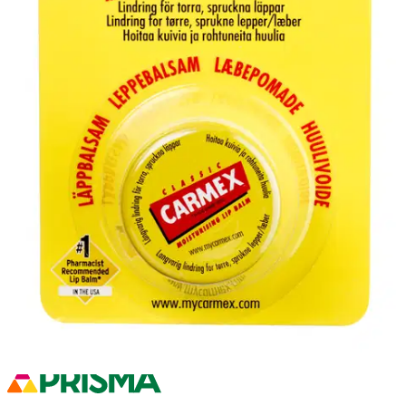
Carmex-huulivoide kosteuttaa ja hoitaa kuivia ja rohtuneita huulia.
Carmexin ainesosat hellivät kuivia ja halkeilleita huulia, ja mentoli ja
kamferi antavat viilentävän tunteen. Makuna makea kirsikka,
aurinkosuoja 15.
Ominaisuudet
Oletko tyytyväinen tuotetietoihin?
Ovatko tuotetiedot riittävät? Jos tuotetiedoissa on puutteita tai niitä
voisi muuten parantaa, anna palautetta.
Anna palautetta
,
Avautuu uuteen välilehteen