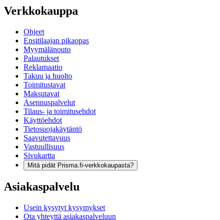
Verkkokauppa
Ohjeet
Ensitilaajan pikaopas
Myymälänouto
Palautukset
Reklamaatio
Takuu ja huolto
Toimitustavat
Maksutavat
Asennuspalvelut
Tilaus- ja toimitusehdot
Käyttöehdot
Tietosuojakäytäntö
Saavutettavuus
Vastuullisuus
Sivukartta
Mitä pidät Prisma.fi-verkkokaupasta?
Asiakaspalvelu
Usein kysytyt kysymykset
Ota yhteyttä asiakaspalveluun