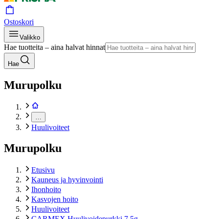
Ostoskori
Valikko
Hae tuotteita – aina halvat hinnat
Hae
Murupolku
…
Huulivoiteet
Murupolku
Etusivu
Kauneus ja hyvinvointi
Ihonhoito
Kasvojen hoito
Huulivoiteet
CARMEX Huulivoidepurkki 7,5g