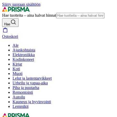
Siirry suoraan sisältöön
Hae tuotteita – aina halvat hinnat
Hae
Ostoskori
Ale
Ajankohtaista
Elektroniikka
Kodinkoneet
Kirjat
Koti
Muoti
Lelut ja lastentarvikkeet
Urheilu ja vapaa-aika
Piha ja puutarha
Remontointi
Autoilu
Kauneus ja hyvinvointi
Lemmikit