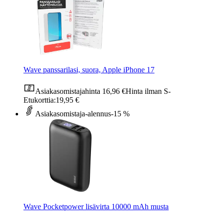
Wave panssarilasi, suora, Apple iPhone 17
Asiakasomistajahinta
16,96 €
Hinta ilman S-
Etukorttia:
19,95 €
Asiakasomistaja-alennus
-15 %
Wave Pocketpower lisävirta 10000 mAh musta