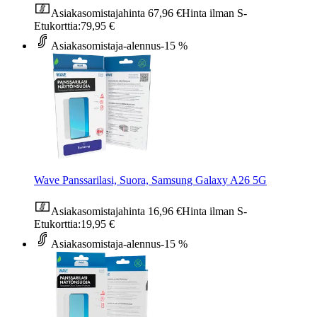
Asiakasomistajahinta
67,96 €
Hinta ilman S-
Etukorttia:
79,95 €
Asiakasomistaja-alennus
-15 %
Wave Panssarilasi, Suora, Samsung Galaxy A26 5G
Asiakasomistajahinta
16,96 €
Hinta ilman S-
Etukorttia:
19,95 €
Asiakasomistaja-alennus
-15 %