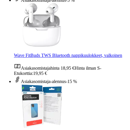
Asiakasomistaja-alennus
-5 %
Wave FitBuds TWS Bluetooth nappikuulokkeet, valkoinen
Asiakasomistajahinta
18,95 €
Hinta ilman S-
Etukorttia:
19,95 €
Asiakasomistaja-alennus
-15 %