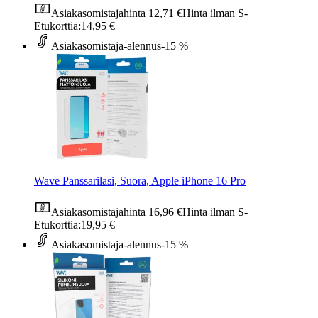
Asiakasomistajahinta
12,71 €
Hinta ilman S-
Etukorttia:
14,95 €
Asiakasomistaja-alennus
-15 %
Wave Panssarilasi, Suora, Apple iPhone 16 Pro
Asiakasomistajahinta
16,96 €
Hinta ilman S-
Etukorttia:
19,95 €
Asiakasomistaja-alennus
-15 %