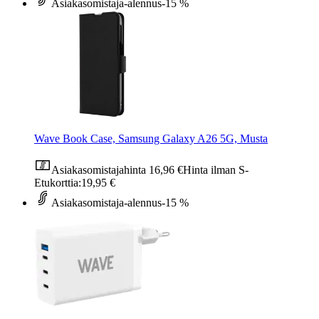
Asiakasomistaja-alennus
-15 %
Wave Book Case, Samsung Galaxy A26 5G, Musta
Asiakasomistajahinta
16,96 €
Hinta ilman S-
Etukorttia:
19,95 €
Asiakasomistaja-alennus
-15 %