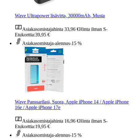
Wave Ultrapower lisävirta, 30000mAh, Musta
Asiakasomistajahinta
33,96 €
Hinta ilman S-
Etukorttia:
39,95 €
Asiakasomistaja-alennus
-15 %
Wave Panssarilasi, Suora, Apple iPhone 14 / Apple iPhone
16e / Apple iPhone 17e
Asiakasomistajahinta
16,96 €
Hinta ilman S-
Etukorttia:
19,95 €
Asiakasomistaja-alennus
-15 %