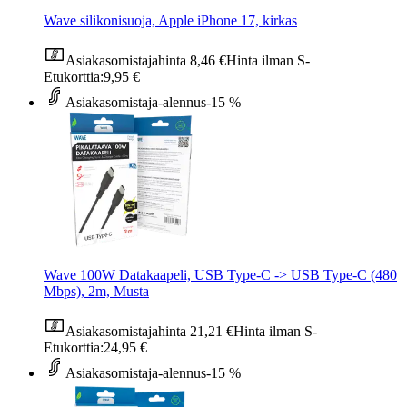
Wave silikonisuoja, Apple iPhone 17, kirkas
Asiakasomistajahinta
8,46 €
Hinta ilman S-
Etukorttia:
9,95 €
Asiakasomistaja-alennus
-15 %
Wave 100W Datakaapeli, USB Type-C -> USB Type-C (480
Mbps), 2m, Musta
Asiakasomistajahinta
21,21 €
Hinta ilman S-
Etukorttia:
24,95 €
Asiakasomistaja-alennus
-15 %