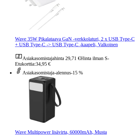
Wave 35W Pikalataava GaN -verkkolaturi, 2 x USB Type-C
+ USB Type-C -> USB Type-C -kaapeli, Valkoinen
Asiakasomistajahinta
29,71 €
Hinta ilman S-
Etukorttia:
34,95 €
Asiakasomistaja-alennus
-15 %
Wave Multipower lisävirta, 60000mAh, Musta