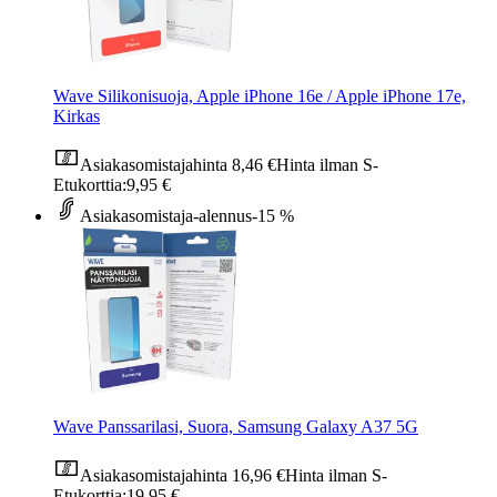
Wave Silikonisuoja, Apple iPhone 16e / Apple iPhone 17e,
Kirkas
Asiakasomistajahinta
8,46 €
Hinta ilman S-
Etukorttia:
9,95 €
Asiakasomistaja-alennus
-15 %
Wave Panssarilasi, Suora, Samsung Galaxy A37 5G
Asiakasomistajahinta
16,96 €
Hinta ilman S-
Etukorttia:
19,95 €