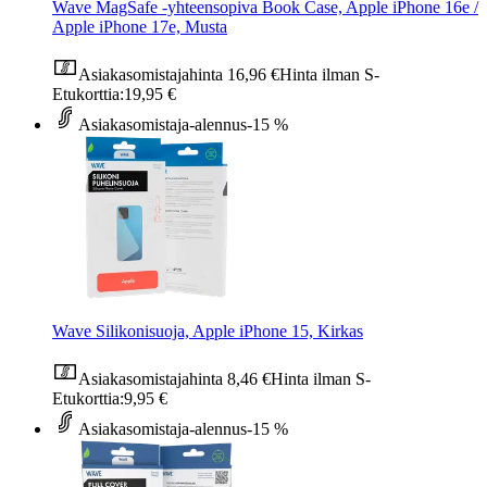
Wave MagSafe -yhteensopiva Book Case, Apple iPhone 16e /
Apple iPhone 17e, Musta
Asiakasomistajahinta
16,96 €
Hinta ilman S-
Etukorttia:
19,95 €
Asiakasomistaja-alennus
-15 %
Wave Silikonisuoja, Apple iPhone 15, Kirkas
Asiakasomistajahinta
8,46 €
Hinta ilman S-
Etukorttia:
9,95 €
Asiakasomistaja-alennus
-15 %