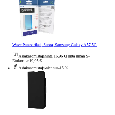
Wave Panssarilasi, Suora, Samsung Galaxy A57 5G
Asiakasomistajahinta
16,96 €
Hinta ilman S-
Etukorttia:
19,95 €
Asiakasomistaja-alennus
-15 %