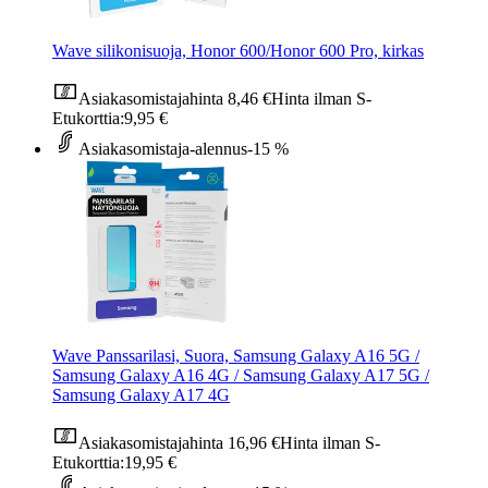
Wave silikonisuoja, Honor 600/Honor 600 Pro, kirkas
Asiakasomistajahinta
8,46 €
Hinta ilman S-
Etukorttia:
9,95 €
Asiakasomistaja-alennus
-15 %
Wave Panssarilasi, Suora, Samsung Galaxy A16 5G /
Samsung Galaxy A16 4G / Samsung Galaxy A17 5G /
Samsung Galaxy A17 4G
Asiakasomistajahinta
16,96 €
Hinta ilman S-
Etukorttia:
19,95 €