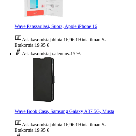
Wave Panssarilasi, Suora, Apple iPhone 16
Asiakasomistajahinta
16,96 €
Hinta ilman S-
Etukorttia:
19,95 €
Asiakasomistaja-alennus
-15 %
Wave Book Case, Samsung Galaxy A37 5G, Musta
Asiakasomistajahinta
16,96 €
Hinta ilman S-
Etukorttia:
19,95 €