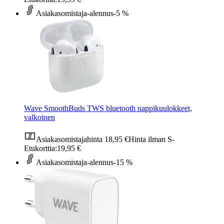
Asiakasomistaja-alennus
-5 %
Wave SmoothBuds TWS bluetooth nappikuulokkeet,
valkoinen
Asiakasomistajahinta
18,95 €
Hinta ilman S-
Etukorttia:
19,95 €
Asiakasomistaja-alennus
-15 %