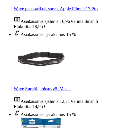
Wave panssarilasi, suora, Apple iPhone 17 Pro
Asiakasomistajahinta
16,96 €
Hinta ilman S-
Etukorttia:
19,95 €
Asiakasomistaja-alennus
-15 %
Wave Sportti juoksuvyö, Musta
Asiakasomistajahinta
12,71 €
Hinta ilman S-
Etukorttia:
14,95 €
Asiakasomistaja-alennus
-15 %