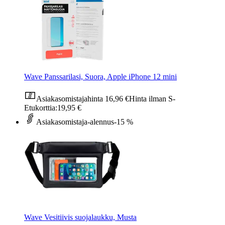
Wave Panssarilasi, Suora, Apple iPhone 12 mini
Asiakasomistajahinta
16,96 €
Hinta ilman S-
Etukorttia:
19,95 €
Asiakasomistaja-alennus
-15 %
Wave Vesitiivis suojalaukku, Musta