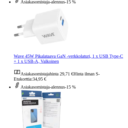
Asiakasomistaja-alennus
-15 %
Wave 45W Pikalataava GaN -verkkolaturi, 1 x USB Type-C
+ 1 x USB-A, Valkoinen
Asiakasomistajahinta
29,71 €
Hinta ilman S-
Etukorttia:
34,95 €
Asiakasomistaja-alennus
-15 %