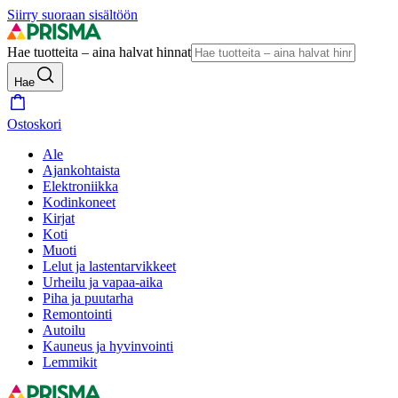
Siirry suoraan sisältöön
Hae tuotteita – aina halvat hinnat
Hae
Ostoskori
Ale
Ajankohtaista
Elektroniikka
Kodinkoneet
Kirjat
Koti
Muoti
Lelut ja lastentarvikkeet
Urheilu ja vapaa-aika
Piha ja puutarha
Remontointi
Autoilu
Kauneus ja hyvinvointi
Lemmikit