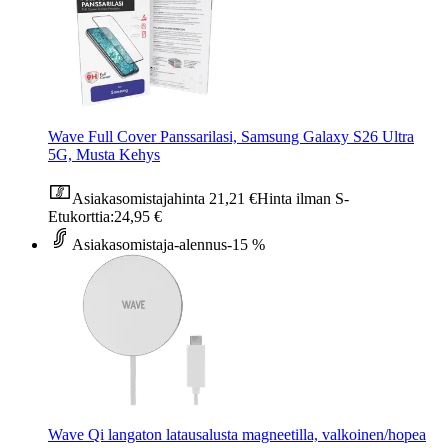
Wave Full Cover Panssarilasi, Samsung Galaxy S26 Ultra
5G, Musta Kehys
Asiakasomistajahinta
21,21 €
Hinta ilman S-
Etukorttia:
24,95 €
Asiakasomistaja-alennus
-15 %
Wave Qi langaton latausalusta magneetilla, valkoinen/hopea