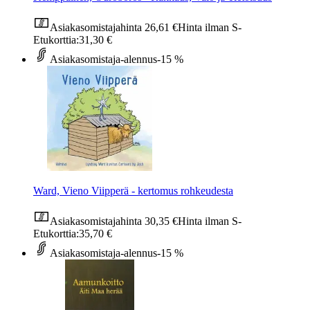
Asiakasomistajahinta
26,61 €
Hinta ilman S-
Etukorttia:
31,30 €
Asiakasomistaja-alennus
-15 %
Ward, Vieno Viipperä - kertomus rohkeudesta
Asiakasomistajahinta
30,35 €
Hinta ilman S-
Etukorttia:
35,70 €
Asiakasomistaja-alennus
-15 %