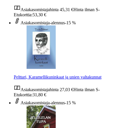
Asiakasomistajahinta
45,31 €
Hinta ilman S-
Etukorttia:
53,30 €
Asiakasomistaja-alennus
-15 %
Pelttari, Karamellikuninkaat ja unien valtakunnat
Asiakasomistajahinta
27,03 €
Hinta ilman S-
Etukorttia:
31,80 €
Asiakasomistaja-alennus
-15 %