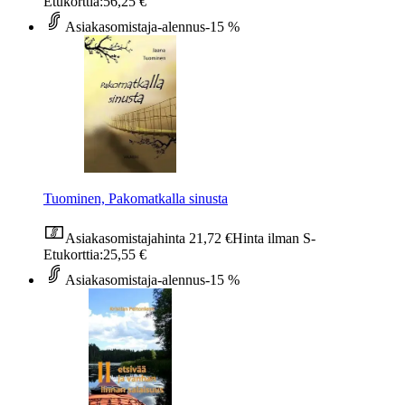
Etukorttia:
56,25 €
Asiakasomistaja-alennus
-15 %
Tuominen, Pakomatkalla sinusta
Asiakasomistajahinta
21,72 €
Hinta ilman S-
Etukorttia:
25,55 €
Asiakasomistaja-alennus
-15 %