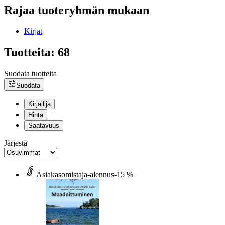
Rajaa tuoteryhmän mukaan
Kirjat
Tuotteita: 68
Suodata tuotteita
Suodata
Kirjailija
Hinta
Saatavuus
Järjestä
Asiakasomistaja-alennus
-15 %