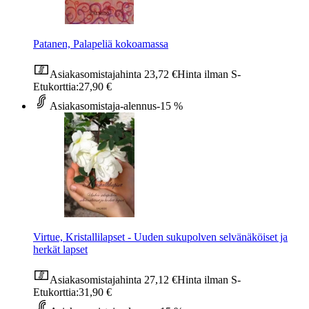
Patanen, Palapeliä kokoamassa
Asiakasomistajahinta
23,72 €
Hinta ilman S-
Etukorttia:
27,90 €
Asiakasomistaja-alennus
-15 %
Virtue, Kristallilapset - Uuden sukupolven selvänäköiset ja
herkät lapset
Asiakasomistajahinta
27,12 €
Hinta ilman S-
Etukorttia:
31,90 €