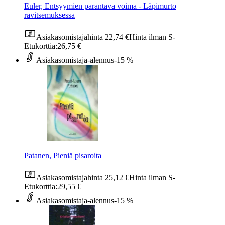
Euler, Entsyymien parantava voima - Läpimurto
ravitsemuksessa
Asiakasomistajahinta
22,74 €
Hinta ilman S-
Etukorttia:
26,75 €
Asiakasomistaja-alennus
-15 %
Patanen, Pieniä pisaroita
Asiakasomistajahinta
25,12 €
Hinta ilman S-
Etukorttia:
29,55 €
Asiakasomistaja-alennus
-15 %