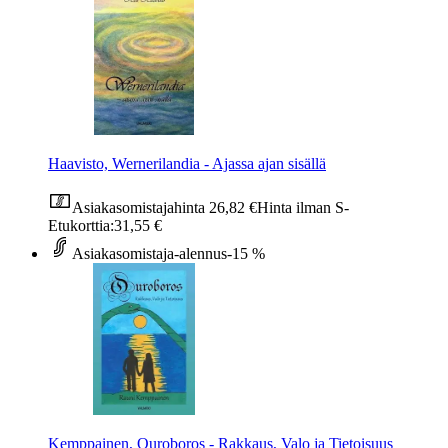
Haavisto, Wernerilandia - Ajassa ajan sisällä
Asiakasomistajahinta
26,82 €
Hinta ilman S-
Etukorttia:
31,55 €
Asiakasomistaja-alennus
-15 %
Kemppainen, Ouroboros - Rakkaus, Valo ja Tietoisuus