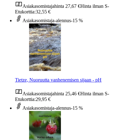
Asiakasomistajahinta
27,67 €
Hinta ilman S-
Etukorttia:
32,55 €
Asiakasomistaja-alennus
-15 %
Tietze, Nuoruutta vanhenemisen sijaan - pH
Asiakasomistajahinta
25,46 €
Hinta ilman S-
Etukorttia:
29,95 €
Asiakasomistaja-alennus
-15 %