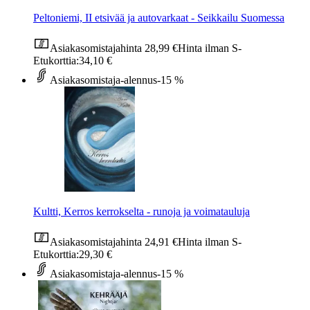
Peltoniemi, II etsivää ja autovarkaat - Seikkailu Suomessa
Asiakasomistajahinta
28,99 €
Hinta ilman S-
Etukorttia:
34,10 €
Asiakasomistaja-alennus
-15 %
Kultti, Kerros kerrokselta - runoja ja voimatauluja
Asiakasomistajahinta
24,91 €
Hinta ilman S-
Etukorttia:
29,30 €
Asiakasomistaja-alennus
-15 %