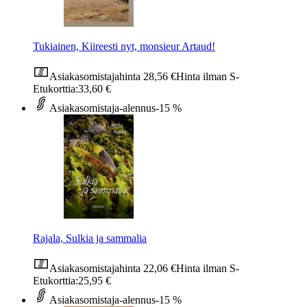
Tukiainen, Kiireesti nyt, monsieur Artaud!
Asiakasomistajahinta
28,56 €
Hinta ilman S-
Etukorttia:
33,60 €
Asiakasomistaja-alennus
-15 %
Rajala, Sulkia ja sammalia
Asiakasomistajahinta
22,06 €
Hinta ilman S-
Etukorttia:
25,95 €
Asiakasomistaja-alennus
-15 %