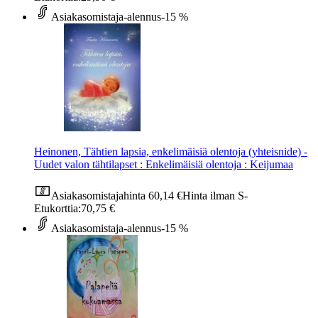
Asiakasomistaja-alennus
-15 %
Heinonen, Tähtien lapsia, enkelimäisiä olentoja (yhteisnide) -
Uudet valon tähtilapset : Enkelimäisiä olentoja : Keijumaa
Asiakasomistajahinta
60,14 €
Hinta ilman S-
Etukorttia:
70,75 €
Asiakasomistaja-alennus
-15 %