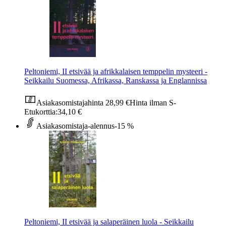
Peltoniemi, II etsivää ja afrikkalaisen temppelin mysteeri -
Seikkailu Suomessa, Afrikassa, Ranskassa ja Englannissa
Asiakasomistajahinta
28,99 €
Hinta ilman S-
Etukorttia:
34,10 €
Asiakasomistaja-alennus
-15 %
Peltoniemi, II etsivää ja salaperäinen luola - Seikkailu