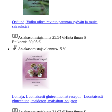
Östlund, Voiko oikea ravinto parantaa syövän ja muita
sairauksia?
Asiakasomistajahinta
25,54 €
Hinta ilman S-
Etukorttia:
30,05 €
Asiakasomistaja-alennus
-15 %
Lohtaja, Luontaisesti gluteenittomat reseptit - Luontaisesti
gluteeniton, maidoton, maissiton, soijaton
Asiakasomistajahinta
31,07 €
Hinta ilman S-