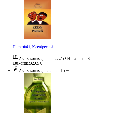
Hemminki, Keeniperimä
Asiakasomistajahinta
27,75 €
Hinta ilman S-
Etukorttia:
32,65 €
Asiakasomistaja-alennus
-15 %