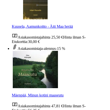
Kuusela, Aamunkoitto - Äiti Maa herää
Asiakasomistajahinta
25,50 €
Hinta ilman S-
Etukorttia:
30,00 €
Asiakasomistaja-alennus
-15 %
Mäenpää, Minun kotini maaseutu
Asiakasomistajahinta
47,81 €
Hinta ilman S-