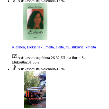
Asiakasomistaja-alennus
-15 %
Kielinen, Elekieltä - Ilmeitä, eleitä, muistikuvia, kirjeitä
Asiakasomistajahinta
26,82 €
Hinta ilman S-
Etukorttia:
31,55 €
Asiakasomistaja-alennus
-15 %