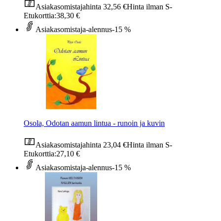
Asiakasomistajahinta
32,56 €
Hinta ilman S-
Etukorttia:
38,30 €
Asiakasomistaja-alennus
-15 %
Osola, Odotan aamun lintua - runoin ja kuvin
Asiakasomistajahinta
23,04 €
Hinta ilman S-
Etukorttia:
27,10 €
Asiakasomistaja-alennus
-15 %