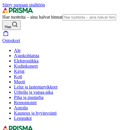
Siirry suoraan sisältöön
Hae tuotteita – aina halvat hinnat
Hae
Ostoskori
Ale
Ajankohtaista
Elektroniikka
Kodinkoneet
Kirjat
Koti
Muoti
Lelut ja lastentarvikkeet
Urheilu ja vapaa-aika
Piha ja puutarha
Remontointi
Autoilu
Kauneus ja hyvinvointi
Lemmikit