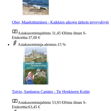
Ober, Maadoittuminen - Kaikkien aikojen tärkein terveyslöytö
Asiakasomistajahinta
31,45 €
Hinta ilman S-
Etukorttia:
37,00 €
Asiakasomistaja-alennus
-15 %
Toivio, Santiagon Camino - Tie Henkiseen Kotiin
Asiakasomistajahinta
53,93 €
Hinta ilman S-
Etukorttia:
63,45 €