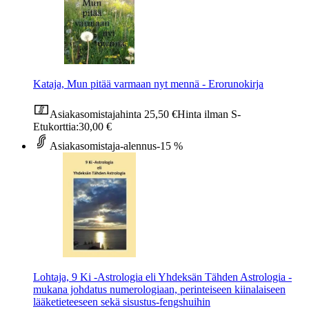
Kataja, Mun pitää varmaan nyt mennä - Erorunokirja
Asiakasomistajahinta
25,50 €
Hinta ilman S-
Etukorttia:
30,00 €
Asiakasomistaja-alennus
-15 %
Lohtaja, 9 Ki -Astrologia eli Yhdeksän Tähden Astrologia -
mukana johdatus numerologiaan, perinteiseen kiinalaiseen
lääketieteeseen sekä sisustus-fengshuihin