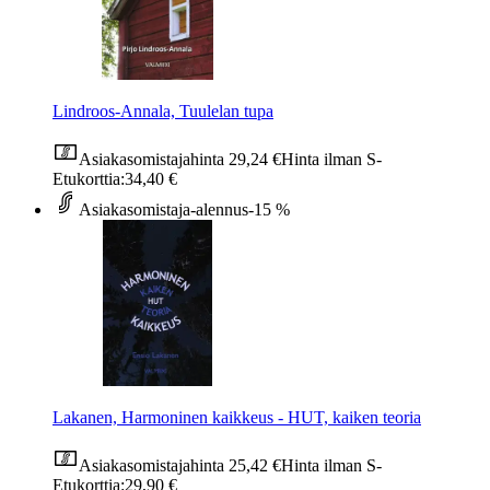
Lindroos-Annala, Tuulelan tupa
Asiakasomistajahinta
29,24 €
Hinta ilman S-
Etukorttia:
34,40 €
Asiakasomistaja-alennus
-15 %
Lakanen, Harmoninen kaikkeus - HUT, kaiken teoria
Asiakasomistajahinta
25,42 €
Hinta ilman S-
Etukorttia:
29,90 €