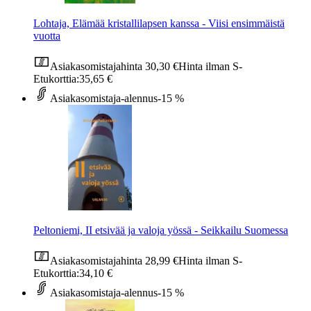
Lohtaja, Elämää kristallilapsen kanssa - Viisi ensimmäistä
vuotta
Asiakasomistajahinta
30,30 €
Hinta ilman S-
Etukorttia:
35,65 €
Asiakasomistaja-alennus
-15 %
Peltoniemi, II etsivää ja valoja yössä - Seikkailu Suomessa
Asiakasomistajahinta
28,99 €
Hinta ilman S-
Etukorttia:
34,10 €
Asiakasomistaja-alennus
-15 %