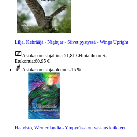
Lilja, Kehrääjä - Nightjar - Siivet pystyssä - Wings Upright
Asiakasomistajahinta
51,81 €
Hinta ilman S-
Etukorttia:
60,95 €
Asiakasomistaja-alennus
-15 %
Haavisto, Wernerilandia - Ympyrässä on vastaus kaikkeen