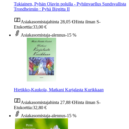
Tukiainen, Pyhän Olavin polulla - Pyhiinvaellus Sundsvallista
Trondheimiin : Pyhä Birgitta II
Asiakasomistajahinta
28,05 €
Hinta ilman S-
Etukorttia:
33,00 €
Asiakasomistaja-alennus
-15 %
Hietikko-Kaukola, Matkani Karjalasta Kurikkaan
Asiakasomistajahinta
27,88 €
Hinta ilman S-
Etukorttia:
32,80 €
Asiakasomistaja-alennus
-15 %