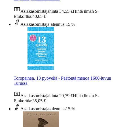
Asiakasomistajahinta
34,55 €
Hinta ilman S-
Etukorttia:
40,65 €
Asiakasomistaja-alennus
-15 %
Toropainen, 13 pyöveliä - Päätöntä menoa 1600-luvun
Turussa
Asiakasomistajahinta
29,79 €
Hinta ilman S-
Etukorttia:
35,05 €
Asiakasomistaja-alennus
-15 %