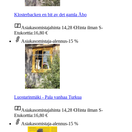
Klosterbacken en bit av det gamla Åbo
Asiakasomistajahinta
14,28 €
Hinta ilman S-
Etukorttia:
16,80 €
Asiakasomistaja-alennus
-15 %
Luostarinmäki - Pala vanhaa Turkua
Asiakasomistajahinta
14,28 €
Hinta ilman S-
Etukorttia:
16,80 €
Asiakasomistaja-alennus
-15 %