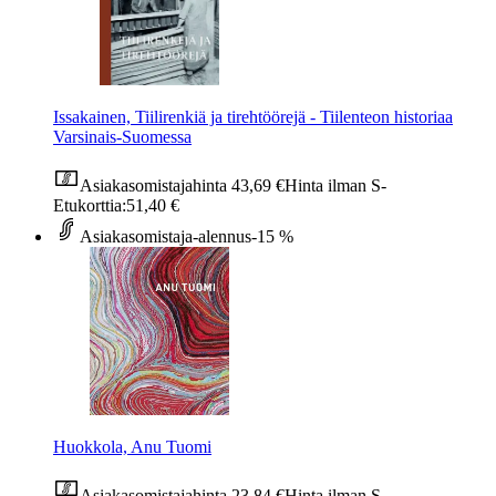
Issakainen, Tiilirenkiä ja tirehtöörejä - Tiilenteon historiaa
Varsinais-Suomessa
Asiakasomistajahinta
43,69 €
Hinta ilman S-
Etukorttia:
51,40 €
Asiakasomistaja-alennus
-15 %
Huokkola, Anu Tuomi
Asiakasomistajahinta
23,84 €
Hinta ilman S-