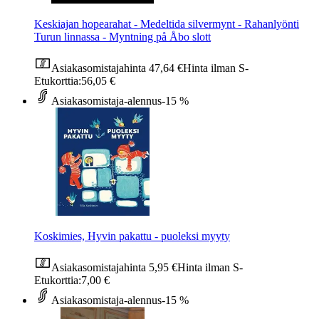
Keskiajan hopearahat - Medeltida silvermynt - Rahanlyönti
Turun linnassa - Myntning på Åbo slott
Asiakasomistajahinta
47,64 €
Hinta ilman S-
Etukorttia:
56,05 €
Asiakasomistaja-alennus
-15 %
Koskimies, Hyvin pakattu - puoleksi myyty
Asiakasomistajahinta
5,95 €
Hinta ilman S-
Etukorttia:
7,00 €
Asiakasomistaja-alennus
-15 %