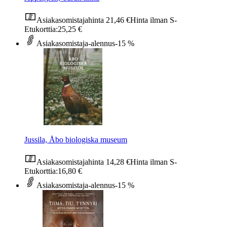
Asiakasomistajahinta
21,46 €
Hinta ilman S-
Etukorttia:
25,25 €
Asiakasomistaja-alennus
-15 %
Jussila, Åbo biologiska museum
Asiakasomistajahinta
14,28 €
Hinta ilman S-
Etukorttia:
16,80 €
Asiakasomistaja-alennus
-15 %