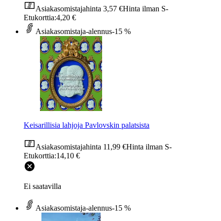
Asiakasomistajahinta
3,57 €
Hinta ilman S-
Etukorttia:
4,20 €
Asiakasomistaja-alennus
-15 %
Keisarillisia lahjoja Pavlovskin palatsista
Asiakasomistajahinta
11,99 €
Hinta ilman S-
Etukorttia:
14,10 €
Ei saatavilla
Asiakasomistaja-alennus
-15 %