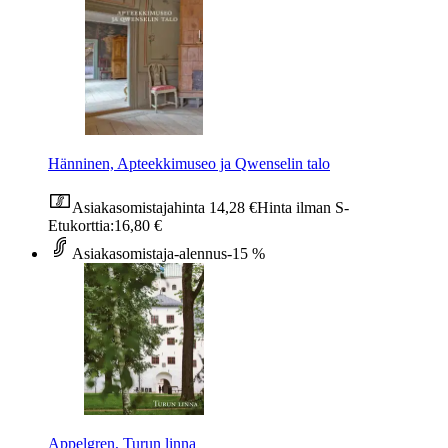
Hänninen, Apteekkimuseo ja Qwenselin talo
Asiakasomistajahinta
14,28 €
Hinta ilman S-
Etukorttia:
16,80 €
Asiakasomistaja-alennus
-15 %
Appelgren, Turun linna