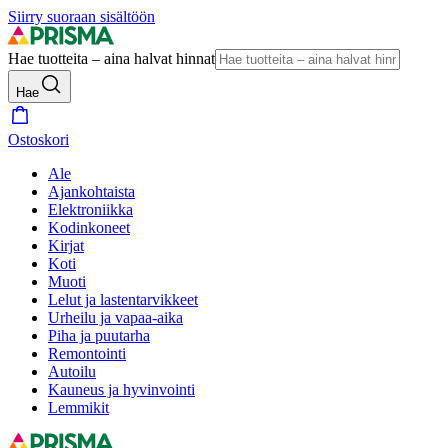
Siirry suoraan sisältöön
Hae tuotteita – aina halvat hinnat
Hae
Ostoskori
Ale
Ajankohtaista
Elektroniikka
Kodinkoneet
Kirjat
Koti
Muoti
Lelut ja lastentarvikkeet
Urheilu ja vapaa-aika
Piha ja puutarha
Remontointi
Autoilu
Kauneus ja hyvinvointi
Lemmikit