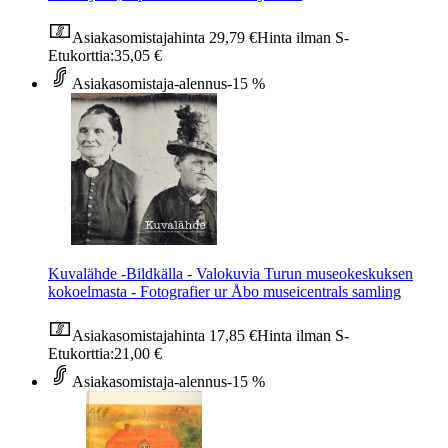
Asiakasomistajahinta
29,79 €
Hinta ilman S-
Etukorttia:
35,05 €
Asiakasomistaja-alennus
-15 %
Kuvalähde -Bildkälla - Valokuvia Turun museokeskuksen
kokoelmasta - Fotografier ur Åbo museicentrals samling
Asiakasomistajahinta
17,85 €
Hinta ilman S-
Etukorttia:
21,00 €
Asiakasomistaja-alennus
-15 %