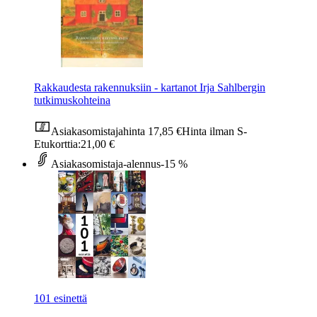
Rakkaudesta rakennuksiin - kartanot Irja Sahlbergin
tutkimuskohteina
Asiakasomistajahinta
17,85 €
Hinta ilman S-
Etukorttia:
21,00 €
Asiakasomistaja-alennus
-15 %
101 esinettä