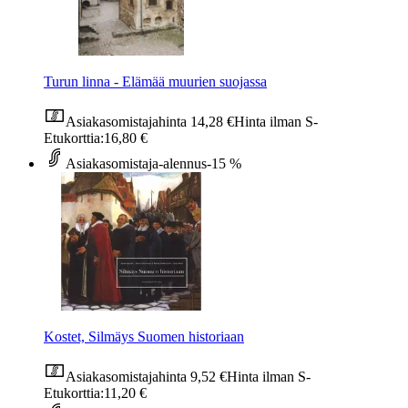
Turun linna - Elämää muurien suojassa
Asiakasomistajahinta
14,28 €
Hinta ilman S-
Etukorttia:
16,80 €
Asiakasomistaja-alennus
-15 %
Kostet, Silmäys Suomen historiaan
Asiakasomistajahinta
9,52 €
Hinta ilman S-
Etukorttia:
11,20 €