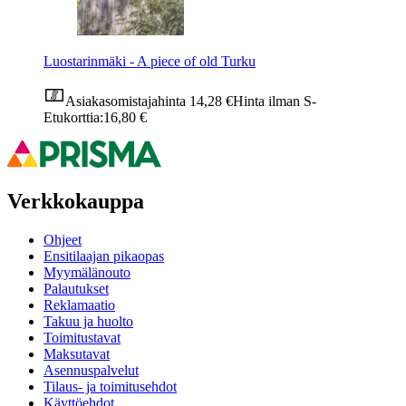
Luostarinmäki - A piece of old Turku
Asiakasomistajahinta
14,28 €
Hinta ilman S-
Etukorttia:
16,80 €
Verkkokauppa
Ohjeet
Ensitilaajan pikaopas
Myymälänouto
Palautukset
Reklamaatio
Takuu ja huolto
Toimitustavat
Maksutavat
Asennuspalvelut
Tilaus- ja toimitusehdot
Käyttöehdot