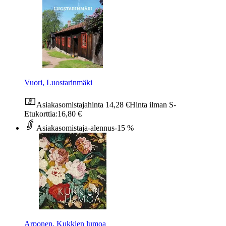
Vuori, Luostarinmäki
Asiakasomistajahinta
14,28 €
Hinta ilman S-
Etukorttia:
16,80 €
Asiakasomistaja-alennus
-15 %
Arponen, Kukkien lumoa