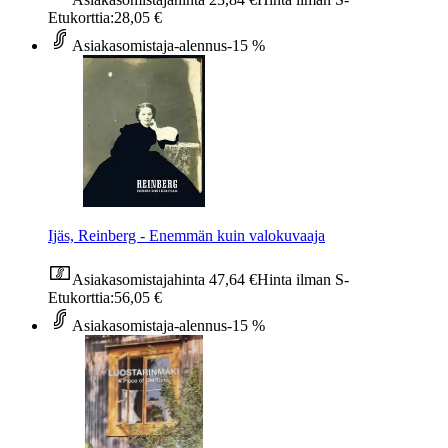
Etukorttia:
28,05 €
Asiakasomistaja-alennus
-15 %
Ijäs, Reinberg - Enemmän kuin valokuvaaja
Asiakasomistajahinta
47,64 €
Hinta ilman S-
Etukorttia:
56,05 €
Asiakasomistaja-alennus
-15 %