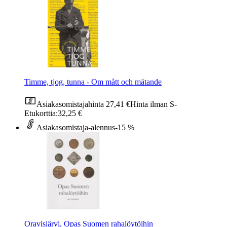
Timme, tjog, tunna - Om mått och mätande
Asiakasomistajahinta
27,41 €
Hinta ilman S-
Etukorttia:
32,25 €
Asiakasomistaja-alennus
-15 %
Oravisjärvi, Opas Suomen rahalöytöihin