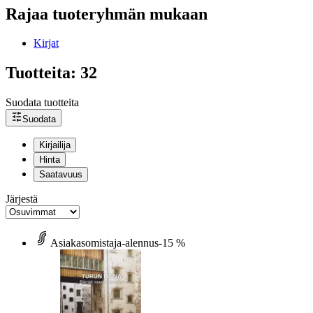
Rajaa tuoteryhmän mukaan
Kirjat
Tuotteita: 32
Suodata tuotteita
Suodata
Kirjailija
Hinta
Saatavuus
Järjestä
Asiakasomistaja-alennus
-15 %