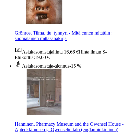
Grönros, Tiima, tiu, tynnyri - Mitä ennen mitattiin :
suomalainen mittasanakirja
Asiakasomistajahinta
16,66 €
Hinta ilman S-
Etukorttia:
19,60 €
Asiakasomistaja-alennus
-15 %
Hänninen, Pharmacy Museum and the Qwensel House -
Apteekkimuseo ja Qwenselin talo (englanninkielinen)