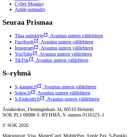
Cyber Monday
Apple-uutuudet
Seuraa Prismaa
Tilaa uutiskirje
,
Avautuu uuteen välilehteen
Facebook
,
Avautuu uuteen välilehteen
Instagram
,
Avautuu uuteen välilehteen
YouTube
,
Avautuu uuteen välilehteen
TikTok
,
Avautuu uuteen välilehteen
S–ryhmä
S–kaupat.fi
,
Avautuu uuteen välilehteen
Sokos.fi
,
Avautuu uuteen välilehteen
S-Etukortti.fi
,
Avautuu uuteen välilehteen
Ässäkeskus, Fleminginkatu 34, 00510 Helsinki
SOK PL1 00088 S–RYHMÄ,
Y–tunnus 0116323–1
© SOK 2026
Maksutavat
:
Visa, MasterCard, MobilePay, Apple Pay, S-Pankki,