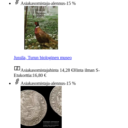
Asiakasomistaja-alennus
-15 %
Jussila, Turun biologinen museo
Asiakasomistajahinta
14,28 €
Hinta ilman S-
Etukorttia:
16,80 €
Asiakasomistaja-alennus
-15 %