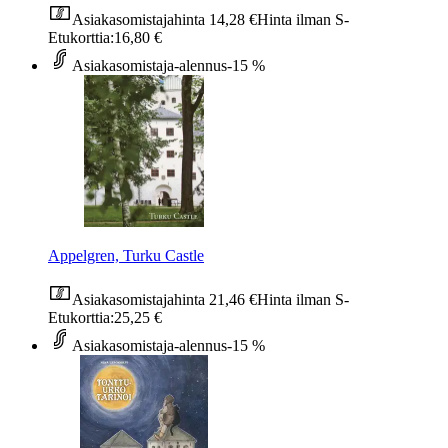
Asiakasomistajahinta
14,28 €
Hinta ilman S-
Etukorttia:
16,80 €
Asiakasomistaja-alennus
-15 %
Appelgren, Turku Castle
Asiakasomistajahinta
21,46 €
Hinta ilman S-
Etukorttia:
25,25 €
Asiakasomistaja-alennus
-15 %