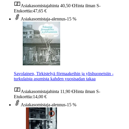
Asiakasomistajahinta
40,50 €
Hinta ilman S-
Etukorttia:
47,65 €
Asiakasomistaja-alennus
-15 %
Savolainen, Tirkistelyä förmaakeihin ja ylishuoneisiin -
turkulaista asumista kahden vuosisadan takaa
Asiakasomistajahinta
11,90 €
Hinta ilman S-
Etukorttia:
14,00 €
Asiakasomistaja-alennus
-15 %