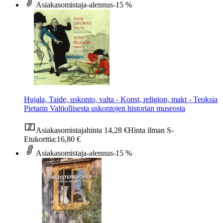
Asiakasomistaja-alennus
-15 %
Hujala, Taide, uskonto, valta - Konst, religion, makt - Teoksia
Pietarin Valtiollisesta uskontojen historian museosta
Asiakasomistajahinta
14,28 €
Hinta ilman S-
Etukorttia:
16,80 €
Asiakasomistaja-alennus
-15 %