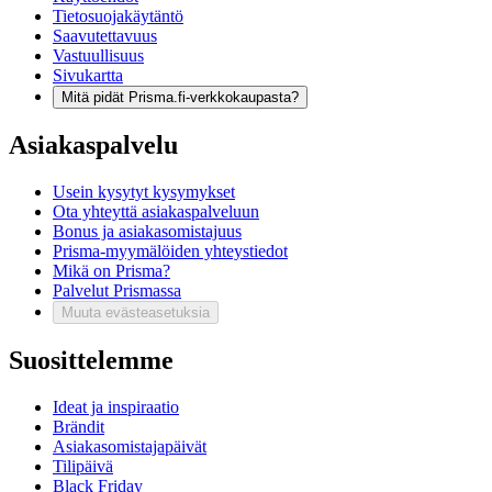
Tietosuojakäytäntö
Saavutettavuus
Vastuullisuus
Sivukartta
Mitä pidät Prisma.fi-verkkokaupasta?
Asiakaspalvelu
Usein kysytyt kysymykset
Ota yhteyttä asiakaspalveluun
Bonus ja asiakasomistajuus
Prisma-myymälöiden yhteystiedot
Mikä on Prisma?
Palvelut Prismassa
Muuta evästeasetuksia
Suosittelemme
Ideat ja inspiraatio
Brändit
Asiakasomistajapäivät
Tilipäivä
Black Friday