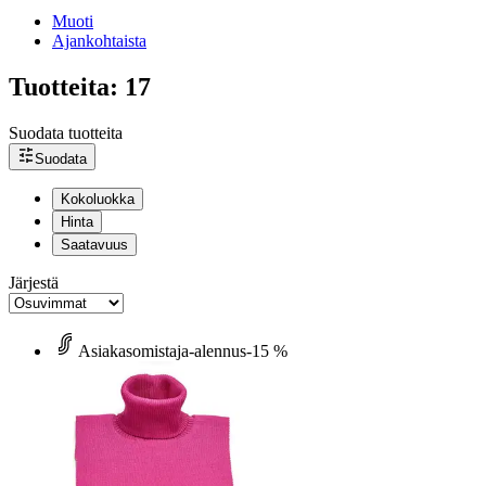
Muoti
Ajankohtaista
Tuotteita: 17
Suodata tuotteita
Suodata
Kokoluokka
Hinta
Saatavuus
Järjestä
Asiakasomistaja-alennus
-15 %