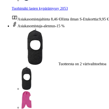
Tuohimäki lasten kypärämyssy 2053
Asiakasomistajahinta
8,46 €
Hinta ilman S-Etukorttia:
9,95 €
Asiakasomistaja-alennus
-15 %
Tuotteesta on 2 värivaihtoehtoa