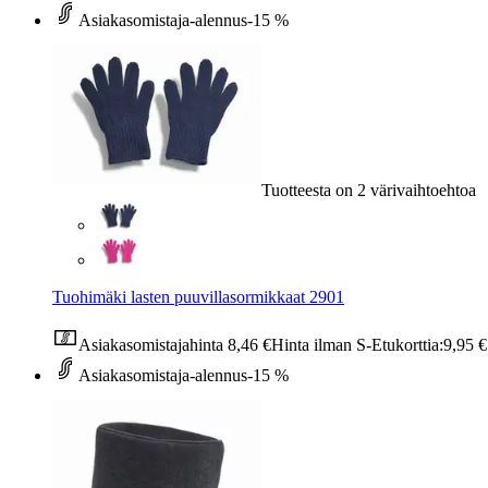
Asiakasomistaja-alennus
-15 %
Tuotteesta on 2 värivaihtoehtoa
Tuohimäki lasten puuvillasormikkaat 2901
Asiakasomistajahinta
8,46 €
Hinta ilman S-Etukorttia:
9,95 €
Asiakasomistaja-alennus
-15 %