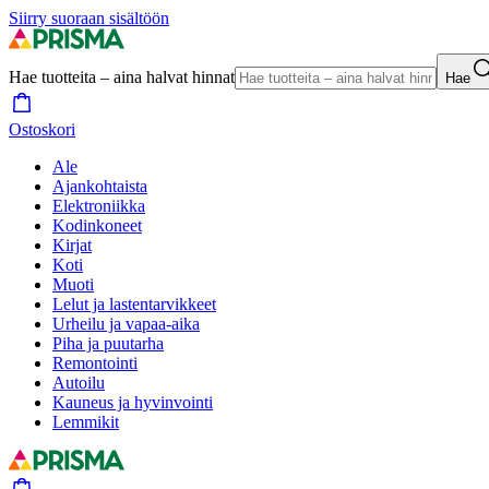
Siirry suoraan sisältöön
Hae tuotteita – aina halvat hinnat
Hae
Ostoskori
Ale
Ajankohtaista
Elektroniikka
Kodinkoneet
Kirjat
Koti
Muoti
Lelut ja lastentarvikkeet
Urheilu ja vapaa-aika
Piha ja puutarha
Remontointi
Autoilu
Kauneus ja hyvinvointi
Lemmikit