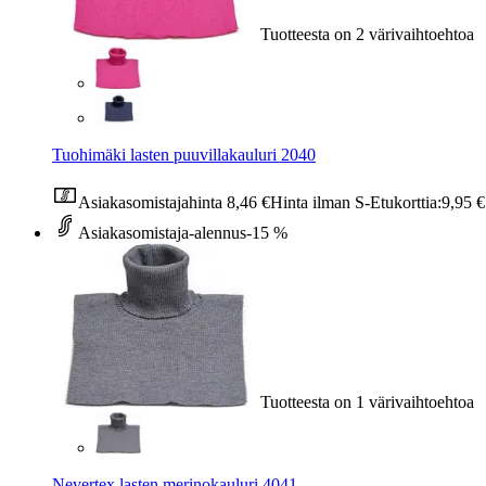
Tuotteesta on 2 värivaihtoehtoa
Tuohimäki lasten puuvillakauluri 2040
Asiakasomistajahinta
8,46 €
Hinta ilman S-Etukorttia:
9,95 €
Asiakasomistaja-alennus
-15 %
Tuotteesta on 1 värivaihtoehtoa
Nevertex lasten merinokauluri 4041