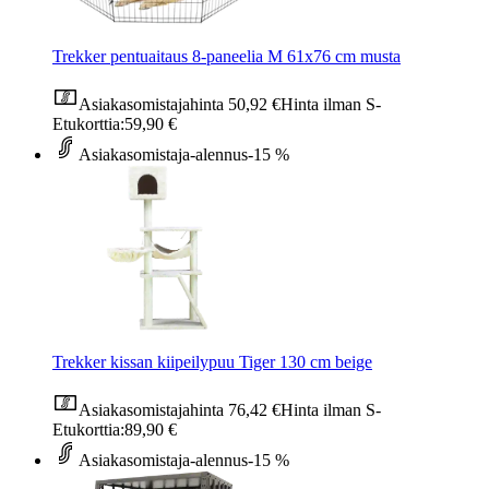
Trekker pentuaitaus 8-paneelia M 61x76 cm musta
Asiakasomistajahinta
50,92 €
Hinta ilman S-
Etukorttia:
59,90 €
Asiakasomistaja-alennus
-15 %
Trekker kissan kiipeilypuu Tiger 130 cm beige
Asiakasomistajahinta
76,42 €
Hinta ilman S-
Etukorttia:
89,90 €
Asiakasomistaja-alennus
-15 %