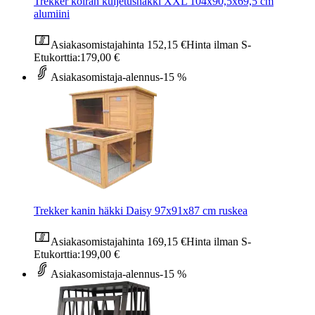
Trekker koiran kuljetushäkki XXL 104x90,5x69,5 cm
alumiini
Asiakasomistajahinta
152,15 €
Hinta ilman S-
Etukorttia:
179,00 €
Asiakasomistaja-alennus
-15 %
Trekker kanin häkki Daisy 97x91x87 cm ruskea
Asiakasomistajahinta
169,15 €
Hinta ilman S-
Etukorttia:
199,00 €
Asiakasomistaja-alennus
-15 %