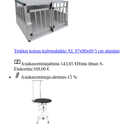
Trekker koiran kuljetushäkki XL 97x90x69,5 cm alumiini
Asiakasomistajahinta
143,65 €
Hinta ilman S-
Etukorttia:
169,00 €
Asiakasomistaja-alennus
-15 %