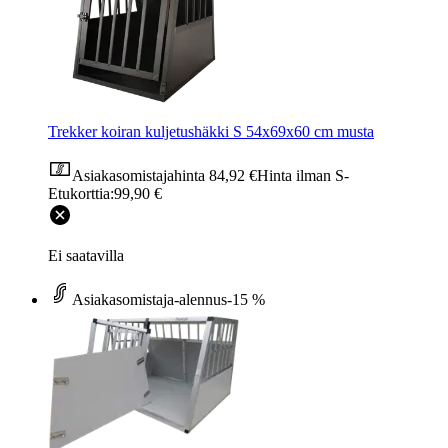
Trekker koiran kuljetushäkki S 54x69x60 cm musta
Asiakasomistajahinta
84,92 €
Hinta ilman S-
Etukorttia:
99,90 €
Ei saatavilla
Asiakasomistaja-alennus
-15 %