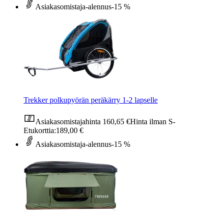
Asiakasomistaja-alennus
-15 %
Trekker polkupyörän peräkärry 1-2 lapselle
Asiakasomistajahinta
160,65 €
Hinta ilman S-
Etukorttia:
189,00 €
Asiakasomistaja-alennus
-15 %