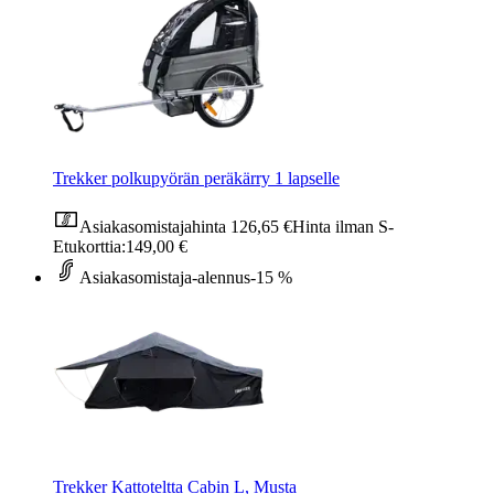
Trekker polkupyörän peräkärry 1 lapselle
Asiakasomistajahinta
126,65 €
Hinta ilman S-
Etukorttia:
149,00 €
Asiakasomistaja-alennus
-15 %
Trekker Kattoteltta Cabin L, Musta