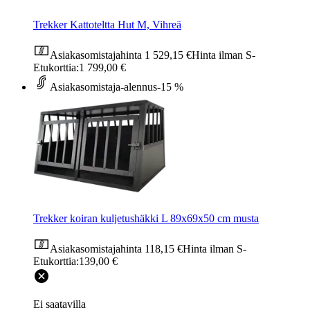
Trekker Kattoteltta Hut M, Vihreä
Asiakasomistajahinta
1 529,15 €
Hinta ilman S-
Etukorttia:
1 799,00 €
Asiakasomistaja-alennus
-15 %
Trekker koiran kuljetushäkki L 89x69x50 cm musta
Asiakasomistajahinta
118,15 €
Hinta ilman S-
Etukorttia:
139,00 €
Ei saatavilla