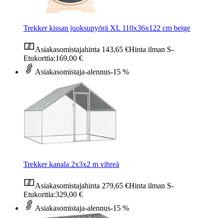
Trekker kissan juoksupyörä XL 110x36x122 cm beige
Asiakasomistajahinta
143,65 €
Hinta ilman S-
Etukorttia:
169,00 €
Asiakasomistaja-alennus
-15 %
Trekker kanala 2x3x2 m vihreä
Asiakasomistajahinta
279,65 €
Hinta ilman S-
Etukorttia:
329,00 €
Asiakasomistaja-alennus
-15 %