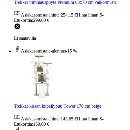
Trekker trimmauspöytä Premium 63x70 cm valko/musta
Asiakasomistajahinta
254,15 €
Hinta ilman S-
Etukorttia:
299,00 €
Ei saatavilla
Asiakasomistaja-alennus
-15 %
Trekker kissan kiipeilypuu Tower 170 cm beige
Asiakasomistajahinta
143,65 €
Hinta ilman S-
Etukorttia:
169,00 €