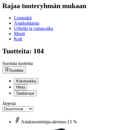
Rajaa tuoteryhmän mukaan
Lemmikit
Ajankohtaista
Urheilu ja vapaa-aika
Muoti
Koti
Tuotteita: 104
Suodata tuotteita
Suodata
Kokoluokka
Hinta
Saatavuus
Järjestä
Asiakasomistaja-alennus
-15 %