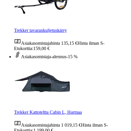
Trekker tavarankuljetuskärry
Asiakasomistajahinta
135,15 €
Hinta ilman S-
Etukorttia:
159,00 €
Asiakasomistaja-alennus
-15 %
Trekker Kattoteltta Cabin L, Harmaa
Asiakasomistajahinta
1 019,15 €
Hinta ilman S-
Etukorttia:
1 199,00 €