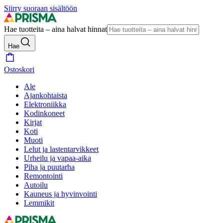
Siirry suoraan sisältöön
Hae tuotteita – aina halvat hinnat
Hae
Ostoskori
Ale
Ajankohtaista
Elektroniikka
Kodinkoneet
Kirjat
Koti
Muoti
Lelut ja lastentarvikkeet
Urheilu ja vapaa-aika
Piha ja puutarha
Remontointi
Autoilu
Kauneus ja hyvinvointi
Lemmikit