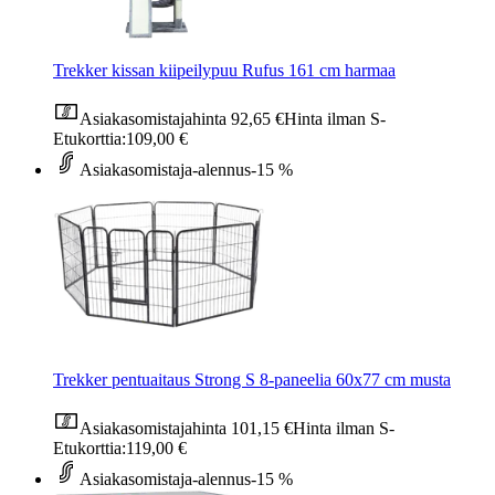
Trekker kissan kiipeilypuu Rufus 161 cm harmaa
Asiakasomistajahinta
92,65 €
Hinta ilman S-
Etukorttia:
109,00 €
Asiakasomistaja-alennus
-15 %
Trekker pentuaitaus Strong S 8-paneelia 60x77 cm musta
Asiakasomistajahinta
101,15 €
Hinta ilman S-
Etukorttia:
119,00 €
Asiakasomistaja-alennus
-15 %