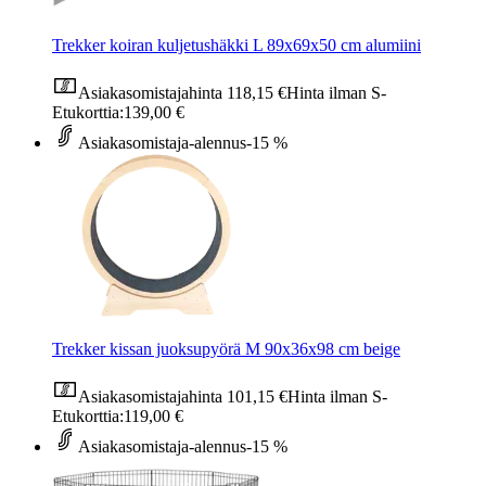
Trekker koiran kuljetushäkki L 89x69x50 cm alumiini
Asiakasomistajahinta
118,15 €
Hinta ilman S-
Etukorttia:
139,00 €
Asiakasomistaja-alennus
-15 %
Trekker kissan juoksupyörä M 90x36x98 cm beige
Asiakasomistajahinta
101,15 €
Hinta ilman S-
Etukorttia:
119,00 €
Asiakasomistaja-alennus
-15 %