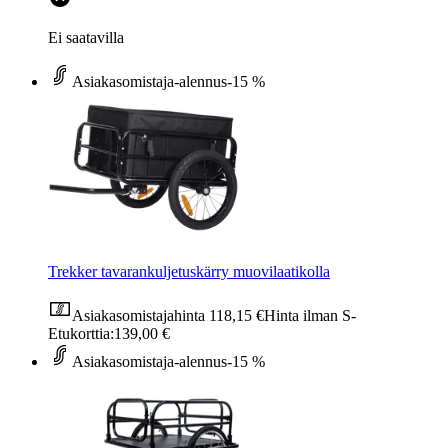
Ei saatavilla
Asiakasomistaja-alennus
-15 %
Trekker tavarankuljetuskärry muovilaatikolla
Asiakasomistajahinta
118,15 €
Hinta ilman S-
Etukorttia:
139,00 €
Asiakasomistaja-alennus
-15 %