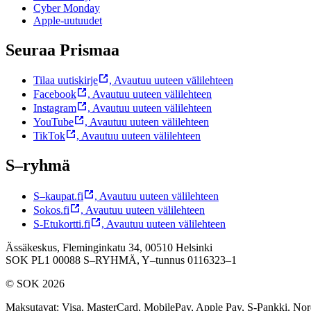
Cyber Monday
Apple-uutuudet
Seuraa Prismaa
Tilaa uutiskirje
,
Avautuu uuteen välilehteen
Facebook
,
Avautuu uuteen välilehteen
Instagram
,
Avautuu uuteen välilehteen
YouTube
,
Avautuu uuteen välilehteen
TikTok
,
Avautuu uuteen välilehteen
S–ryhmä
S–kaupat.fi
,
Avautuu uuteen välilehteen
Sokos.fi
,
Avautuu uuteen välilehteen
S-Etukortti.fi
,
Avautuu uuteen välilehteen
Ässäkeskus, Fleminginkatu 34, 00510 Helsinki
SOK PL1 00088 S–RYHMÄ,
Y–tunnus 0116323–1
© SOK 2026
Maksutavat
:
Visa, MasterCard, MobilePay, Apple Pay, S-Pankki, No