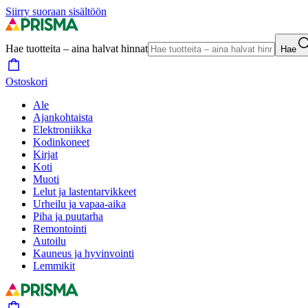
Siirry suoraan sisältöön
Hae tuotteita – aina halvat hinnat
Hae
Ostoskori
Ale
Ajankohtaista
Elektroniikka
Kodinkoneet
Kirjat
Koti
Muoti
Lelut ja lastentarvikkeet
Urheilu ja vapaa-aika
Piha ja puutarha
Remontointi
Autoilu
Kauneus ja hyvinvointi
Lemmikit