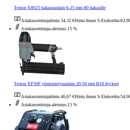
Teston X8025 hakasnaulain 6-25 mm 80 hakasille
Asiakasomistajahinta
54,32 €
Hinta ilman S-Etukorttia:
63,9
Asiakasomistaja-alennus
-15 %
Teston XF50F viimeistelynaulain 20-50 mm B18 dyckert
Asiakasomistajahinta
46,67 €
Hinta ilman S-Etukorttia:
54,9
Asiakasomistaja-alennus
-15 %