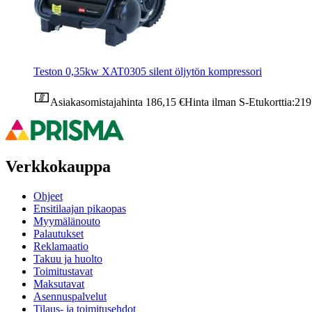
Teston 0,35kw XAT0305 silent öljytön kompressori
Asiakasomistajahinta
186,15 €
Hinta ilman S-Etukorttia:
219
Verkkokauppa
Ohjeet
Ensitilaajan pikaopas
Myymälänouto
Palautukset
Reklamaatio
Takuu ja huolto
Toimitustavat
Maksutavat
Asennuspalvelut
Tilaus- ja toimitusehdot