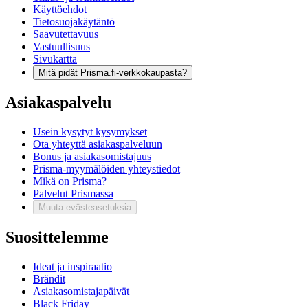
Käyttöehdot
Tietosuojakäytäntö
Saavutettavuus
Vastuullisuus
Sivukartta
Mitä pidät Prisma.fi-verkkokaupasta?
Asiakaspalvelu
Usein kysytyt kysymykset
Ota yhteyttä asiakaspalveluun
Bonus ja asiakasomistajuus
Prisma-myymälöiden yhteystiedot
Mikä on Prisma?
Palvelut Prismassa
Muuta evästeasetuksia
Suosittelemme
Ideat ja inspiraatio
Brändit
Asiakasomistajapäivät
Black Friday