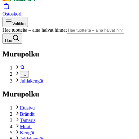
Ostoskori
Valikko
Hae tuotteita – aina halvat hinnat
Hae
Murupolku
…
Juhlakengät
Murupolku
Etusivu
Brändit
Tamaris
Muoti
Kengät
Juhlakengät