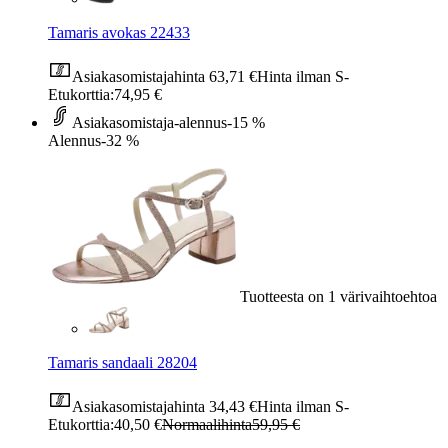
Tamaris avokas 22433
Asiakasomistajahinta
63,71 €
Hinta ilman S-
Etukorttia:
74,95 €
Asiakasomistaja-alennus
-15 %
Alennus
-32 %
Tuotteesta on 1 värivaihtoehtoa
Tamaris sandaali 28204
Asiakasomistajahinta
34,43 €
Hinta ilman S-
Etukorttia:
40,50 €
Normaalihinta
59,95 €