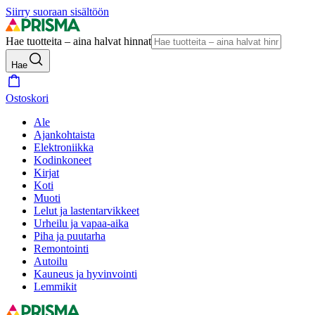
Siirry suoraan sisältöön
Hae tuotteita – aina halvat hinnat
Hae
Ostoskori
Ale
Ajankohtaista
Elektroniikka
Kodinkoneet
Kirjat
Koti
Muoti
Lelut ja lastentarvikkeet
Urheilu ja vapaa-aika
Piha ja puutarha
Remontointi
Autoilu
Kauneus ja hyvinvointi
Lemmikit