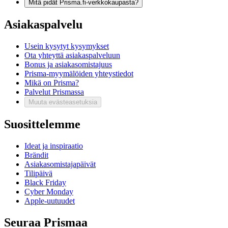
Mitä pidät Prisma.fi-verkkokaupasta?
Asiakaspalvelu
Usein kysytyt kysymykset
Ota yhteyttä asiakaspalveluun
Bonus ja asiakasomistajuus
Prisma-myymälöiden yhteystiedot
Mikä on Prisma?
Palvelut Prismassa
Muuta evästeasetuksia
Suosittelemme
Ideat ja inspiraatio
Brändit
Asiakasomistajapäivät
Tilipäivä
Black Friday
Cyber Monday
Apple-uutuudet
Seuraa Prismaa