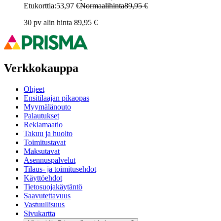
Etukorttia:
53,97 €
Normaalihinta
89,95 €
30 pv alin hinta 89,95 €
Verkkokauppa
Ohjeet
Ensitilaajan pikaopas
Myymälänouto
Palautukset
Reklamaatio
Takuu ja huolto
Toimitustavat
Maksutavat
Asennuspalvelut
Tilaus- ja toimitusehdot
Käyttöehdot
Tietosuojakäytäntö
Saavutettavuus
Vastuullisuus
Sivukartta