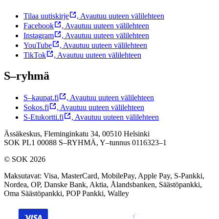
Tilaa uutiskirje
,
Avautuu uuteen välilehteen
Facebook
,
Avautuu uuteen välilehteen
Instagram
,
Avautuu uuteen välilehteen
YouTube
,
Avautuu uuteen välilehteen
TikTok
,
Avautuu uuteen välilehteen
S–ryhmä
S–kaupat.fi
,
Avautuu uuteen välilehteen
Sokos.fi
,
Avautuu uuteen välilehteen
S-Etukortti.fi
,
Avautuu uuteen välilehteen
Ässäkeskus, Fleminginkatu 34, 00510 Helsinki
SOK PL1 00088 S–RYHMÄ,
Y–tunnus 0116323–1
© SOK 2026
Maksutavat
:
Visa, MasterCard, MobilePay, Apple Pay, S-Pankki,
Nordea, OP, Danske Bank, Aktia, Ålandsbanken, Säästöpankki,
Oma Säästöpankki, POP Pankki, Walley