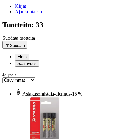
Kirjat
Ajankohtaista
Tuotteita: 33
Suodata tuotteita
Suodata
Hinta
Saatavuus
Järjestä
Asiakasomistaja-alennus
-15 %