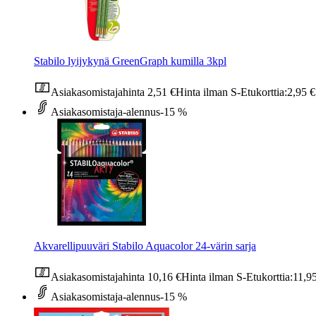
Stabilo lyijykynä GreenGraph kumilla 3kpl
Asiakasomistajahinta
2,51 €
Hinta ilman S-Etukorttia:
2,95 €
Asiakasomistaja-alennus
-15 %
Akvarellipuuväri Stabilo Aquacolor 24-värin sarja
Asiakasomistajahinta
10,16 €
Hinta ilman S-Etukorttia:
11,9
Asiakasomistaja-alennus
-15 %