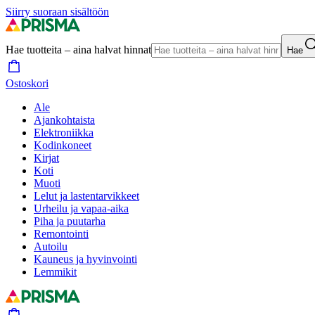
Siirry suoraan sisältöön
Hae tuotteita – aina halvat hinnat
Hae
Ostoskori
Ale
Ajankohtaista
Elektroniikka
Kodinkoneet
Kirjat
Koti
Muoti
Lelut ja lastentarvikkeet
Urheilu ja vapaa-aika
Piha ja puutarha
Remontointi
Autoilu
Kauneus ja hyvinvointi
Lemmikit