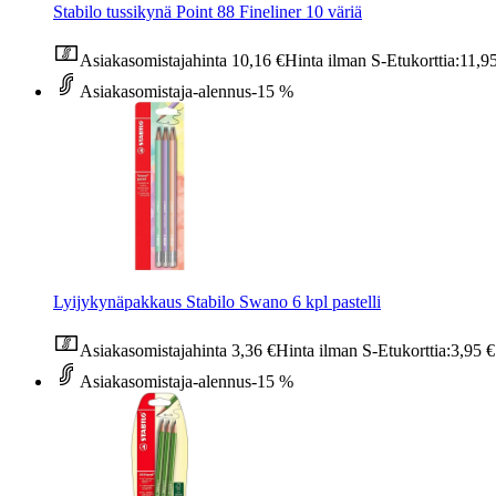
Stabilo tussikynä Point 88 Fineliner 10 väriä
Asiakasomistajahinta
10,16 €
Hinta ilman S-Etukorttia:
11,9
Asiakasomistaja-alennus
-15 %
Lyijykynäpakkaus Stabilo Swano 6 kpl pastelli
Asiakasomistajahinta
3,36 €
Hinta ilman S-Etukorttia:
3,95 €
Asiakasomistaja-alennus
-15 %