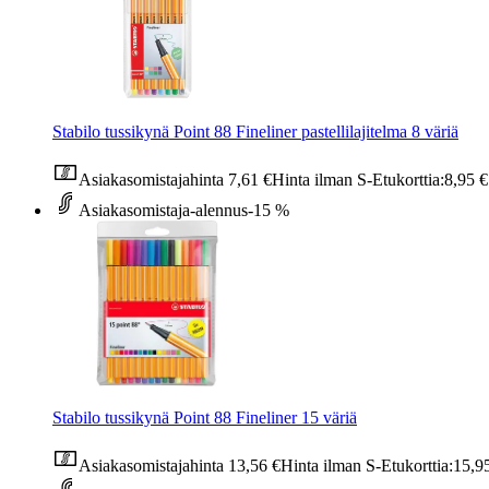
Stabilo tussikynä Point 88 Fineliner pastellilajitelma 8 väriä
Asiakasomistajahinta
7,61 €
Hinta ilman S-Etukorttia:
8,95 €
Asiakasomistaja-alennus
-15 %
Stabilo tussikynä Point 88 Fineliner 15 väriä
Asiakasomistajahinta
13,56 €
Hinta ilman S-Etukorttia:
15,9