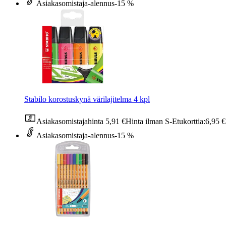
Asiakasomistaja-alennus
-15 %
Stabilo korostuskynä värilajitelma 4 kpl
Asiakasomistajahinta
5,91 €
Hinta ilman S-Etukorttia:
6,95 €
Asiakasomistaja-alennus
-15 %