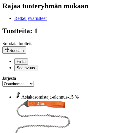
Rajaa tuoteryhmän mukaan
Retkeilyvarusteet
Tuotteita: 1
Suodata tuotteita
Suodata
Hinta
Saatavuus
Järjestä
Asiakasomistaja-alennus
-15 %