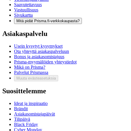
Saavutettavuus
Vastuullisuus
Sivukartta
Mitä pidät Prisma.fi-verkkokaupasta?
Asiakaspalvelu
Usein kysytyt kysymykset
Ota yhteyttä asiakaspalveluun
Bonus ja asiakasomistajuus
Prisma-myymälöiden yhteystiedot
Mikä on Prisma?
Palvelut Prismassa
Muuta evästeasetuksia
Suosittelemme
Ideat ja inspiraatio
Brändit
Asiakasomistajapäivät
Tilipäivä
Black Friday
Cyber Monday