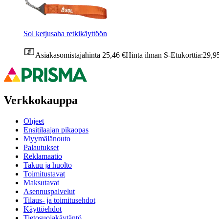
Sol ketjusaha retkikäyttöön
Asiakasomistajahinta
25,46 €
Hinta ilman S-Etukorttia:
29,9
Verkkokauppa
Ohjeet
Ensitilaajan pikaopas
Myymälänouto
Palautukset
Reklamaatio
Takuu ja huolto
Toimitustavat
Maksutavat
Asennuspalvelut
Tilaus- ja toimitusehdot
Käyttöehdot
Tietosuojakäytäntö