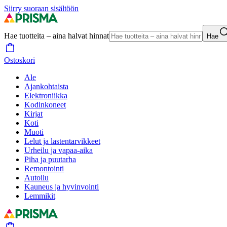
Siirry suoraan sisältöön
Hae tuotteita – aina halvat hinnat
Hae
Ostoskori
Ale
Ajankohtaista
Elektroniikka
Kodinkoneet
Kirjat
Koti
Muoti
Lelut ja lastentarvikkeet
Urheilu ja vapaa-aika
Piha ja puutarha
Remontointi
Autoilu
Kauneus ja hyvinvointi
Lemmikit