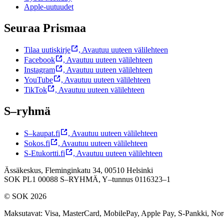
Apple-uutuudet
Seuraa Prismaa
Tilaa uutiskirje
,
Avautuu uuteen välilehteen
Facebook
,
Avautuu uuteen välilehteen
Instagram
,
Avautuu uuteen välilehteen
YouTube
,
Avautuu uuteen välilehteen
TikTok
,
Avautuu uuteen välilehteen
S–ryhmä
S–kaupat.fi
,
Avautuu uuteen välilehteen
Sokos.fi
,
Avautuu uuteen välilehteen
S-Etukortti.fi
,
Avautuu uuteen välilehteen
Ässäkeskus, Fleminginkatu 34, 00510 Helsinki
SOK PL1 00088 S–RYHMÄ,
Y–tunnus 0116323–1
© SOK 2026
Maksutavat
:
Visa, MasterCard, MobilePay, Apple Pay, S-Pankki, No